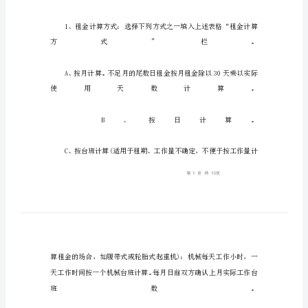
范
本
建
筑
工
程
机
械
租
赁
合
同