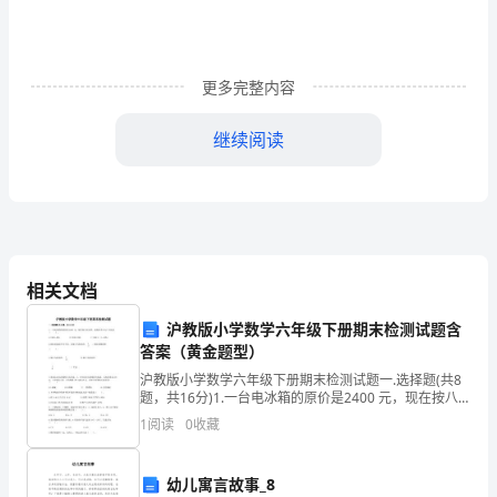
人
(乙
更多完整内容
方)：
继续阅读
(单
位
全
称)
相关文档
依
沪教版小学数学六年级下册期末检测试题含
照
答案（黄金题型）
《中
沪教版小学数学六年级下册期末检测试题一.选择题(共8
题，共16分)1.一台电冰箱的原价是2400 元，现在按八
华
折出售，求现价多少元？列式是（ ）。A.2400÷80%
1
阅读
0
收藏
B.2400×
人
幼儿寓言故事_8