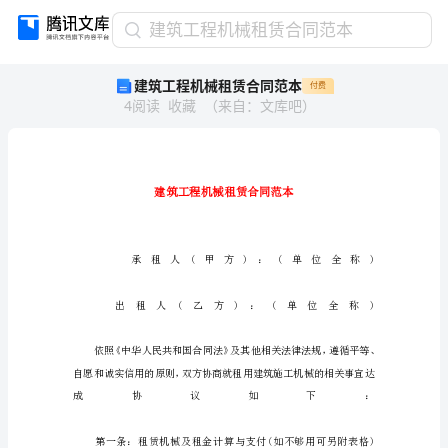
建
建筑工程机械租赁合同范本
筑
建筑工程机械租赁合同范本
付费
工
4
阅读
收藏
（
来自
：
文库吧
）
程
机
械
租
赁
合
同