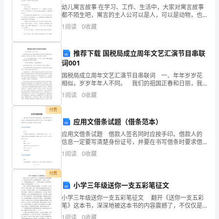
民
幼儿寓言故事 在学习、工作、生活中，大家对寓言故事
共
都不陌生吧，寓言的主人公可以是人，可以是动物，也
可以是植物等。寓言多用借喻手法，使富有教训意义的
1
阅读
0
收藏
主题或深刻的道理，在情节高度凝练的故事中得到揭示
和
国
推荐下载 国税局成立周年文艺汇演节目串联
词001
合
国税局成立周年文艺汇演节目串联词 一、年年岁岁花
同
相似，岁岁年年人不同。 我们的祖国正春和日丽，我
们的国税事业正在春天里成长！愿我们的生活永远充满
1
阅读
0
收藏
春意，愿春天永远陪伴着我们——请欣赏舞蹈《百花迎
法》
春》
付费
及
应用文借条试题（借条范本）
应用文借条试题 借款人签名同时应按手印。借款人的
其
信息一定要写清楚身份证号，并要在书写借条时要求借
款人提供原件进行核对。下面是小编为大家整理的应用
他
1
阅读
0
收藏
文借条试题，希望对大家有帮助。应用文借条试题篇一
相
付费
小学三年级送你一支五彩笔征文
关
小学三年级送你一支五彩笔征文 翻开《送你一支五彩
法
笔》这本书，深深地被这本书的内容震撼了，不仅仅是
语言的丰富，还是道理的真实。“好读书，读好书。”这便
1
阅读
0
收藏