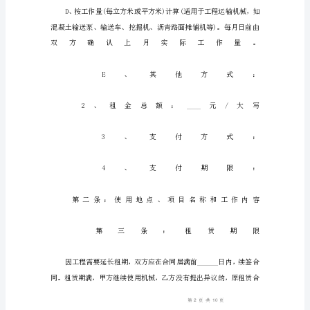
范
本
承
租
人
(甲
方)：
(单
位
全
称)
出
租