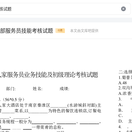
部服务员技能考核试题
本文由文库吧提供
付费
钱塘人家服务员业务技能及初级理论考核试题
部门姓名成绩
:::
:56*0.5
一填空题。（分）
________()
钱塘人家大酒店处于南京秦淮区水游城斜对面主
______,_________,
要经营菜系以为特色的餐饮连锁店订餐电
:______________
话、。