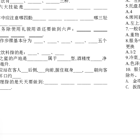
2.餐饮的服务规程一般分为__________、_________、_________。
3.淮扬菜是____________一带菜肴的总称。
4.__________________.
分菜的方法有、、三种
5._______________________________
服务的六大技能是
______.
6.________________________
服务操作中应注意哪四勤哪三轻
__________________
优质服务除使用礼貌用语还要做到六声：____________
________________________.
____________________
8.托盘操作步骤基本分为、、、、五个
步骤。
9.____________
世界三大饮料指的是：、、
10._______________,_____
洋河天之蓝的产地是属于型酒精度净
_____.
含量毫升
11.___,___,____,____
斟酒时应站在客人后侧向前握住瓶身朝向客
,____
人瓶口与杯口约
12.:________________________
六常管理指的是天天要做到
____________.