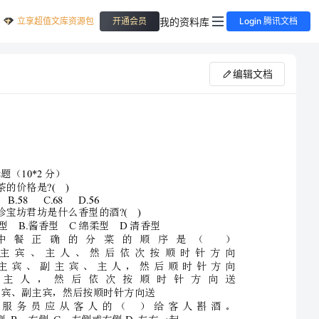
立享超值文库资源包
我的资料库
开通会员
Login 腾讯文档
编辑文档
:10*2
二选择题（分）
1.?()
菊普茶的价格是
A.48B.58C.68D.56
2.?()
双沟珍宝坊君坊是什么香型的酒
A.B.CD
浓香型酱香型绵柔型清香型
3.
中餐正确
A
．主宾、主
B
．主宾、副主
C
．主人，