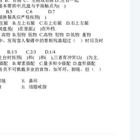
D
．主宾、副主宾，然后按顺时针方向送
4.
．服务员应
ABCD..
．左侧．右侧．左侧或右侧左右一起
5.,()
托盘基本要领中托盘与手接触点为
A.4B.5C.6D.7
6.()
席间撤换餐具应严格按照
A.B.C.D.
左上左撤左上右撤右上右撤右上左撤
一般装盘是在里面在外档
7.(),().
A.B.C.D
重物高物轻物低物高物轻物低物重物
8.
服务中，发现客人
更换
A.1/2B.1/3C.2/3D.1/4
9.()()(),().
冷菜上台时按照和和三者有冲突以为主
A.B.C.D.
色泽搭配荤素搭配量多和少搭配盘形搭配
10.
服务员不可佩戴
除外。
A.金项链B.鼻环
C.扳指D.结婚戒指