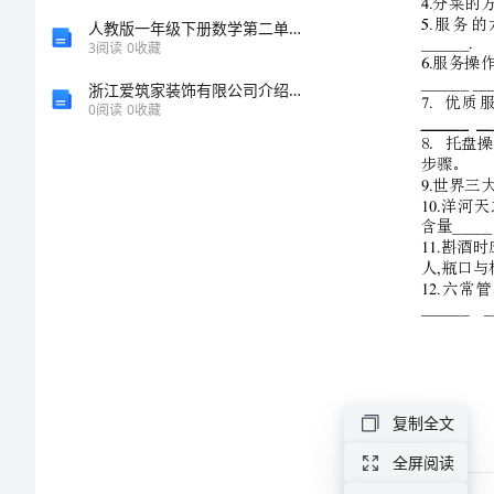
技
人教版一年级下册数学第二单元 20以内的退位减法 测试卷必考题
3
阅读
0
收藏
能
浙江爱筑家装饰有限公司介绍企业发展分析报告
0
阅读
0
收藏
考
7.
核
试
题
钱
塘
人
复制全文
家
全屏阅读
服