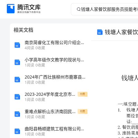
钱
塘
相关文档
钱塘人家餐饮
人
南京简睿化工有限公司介绍企业发展分析报告
家
4
阅读
0
收藏
小学高年级作文教学的现状与改进方法分析
餐
1
阅读
0
收藏
饮
2024年广西壮族柳州市鹿寨县国家电网招聘之文学哲学类考试题库含完整答案（必刷）
1
阅读
0
收藏
部
2023-2024学年度北京市朝阳区日坛中学数学人教版七年级下册不等式与不等式组综合练习试题（详解）
付费
1
阅读
0
收藏
服
重难点解析山东济南回民中学数学七年级上册一元一次方程专项训练试题（详解版）
付费
务
1
阅读
0
收藏
1.
曲阳县畅顺建筑工程有限公司介绍企业发展分析报告
员
1
阅读
0
收藏