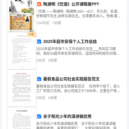
划、
陶渊明《饮酒》公开课精美PPT
营
- 饮酒 ——陶渊明 - 陶渊明,365－427，字元亮，名潜，
世称靖节先生,自称五柳先生。东晋著名诗人。性格:爱好:
销
喜爱的花卉：理想生活：
194
阅读
1
收藏
推
付费
广
2025年超市安保个人工作总结
2025年超市安保个人工作总结引言在____年的实习期
和
间，我在XX超市担任安保岗位，这段时间的经历对我来
说是一次全新的挑战和学习机会。作为安保人员，我不
市
2
阅读
0
收藏
仅要确保超市的安全运营，还要为顾客和员工提供一个
场
暑假食品公司社会实践报告范文
销
暑假食品公司社会实践报告范文 在同学介绍下，进入
售
工厂并签订合同。该公司成立于1990年，主要生产各种
月饼馅料。优良的品质，合理的价格，优质的服务”是华
2
阅读
0
收藏
等
红人的一贯宗旨和永恒的承诺。产品销往全国
工
关于阳光少年的演讲稿优秀
作。
关于阳光少年的演讲稿优秀 关于阳光少年的演讲稿
尊敬的老师，亲爱的同学们： 大家好!我叫张妤。是崇