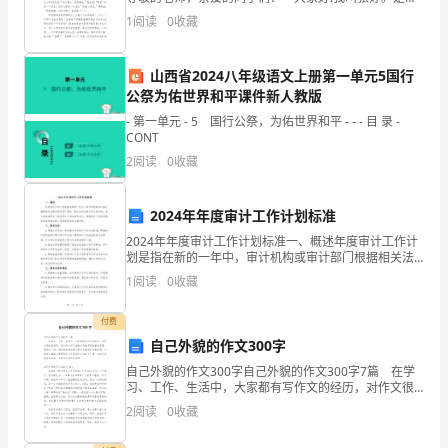
岗
文实验学校三(4)班的学生。我的外号“小书虫”，我从小
1
阅读
0
收藏
爱看书，书的海洋是我遨游的世界。我爱写
位
职
山西省2024八年级语文上册第一单元5国行
公祭为佑世界和平课件新人教版
责
- 第一单元 - 5 国行公祭，为佑世界和平 - - - 目 录 -
CONT
如
2
阅读
0
收藏
下：
1.
2024年年度审计工作计划标准
2024年年度审计工作计划标准一、概述年度审计工作计
制
划是指在新的一年中，审计机构或审计部门根据相关法
律法规和审计准则，制定出的年度工作计划标准。该计
定
1
阅读
0
收藏
划标准是为了保证审计工作的顺利进行，提高审计工作
的质
市
付费
自己外貌的作文300字
场
自己外貌的作文300字自己外貌的作文300字7篇 在学
部
习、工作、生活中，大家都有写作文的经历，对作文很
是熟悉吧，通过作文可以把我们那些零零散散的思想，
2
阅读
0
收藏
聚集在一块。相信很多朋友都对写作文感到非常苦恼
的