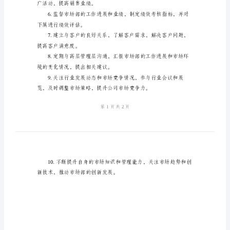
说
明
市
场
部
总
经
理
岗
额。
位
职
广活动，提高销售业绩。
责