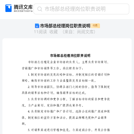
市
市场部总经理岗位职责说明
场
市场部总经理岗位职责说明
付费
部
11
阅读
收藏
（
来自
：
尚阅文库
）
总
经
理
岗
位
职
责