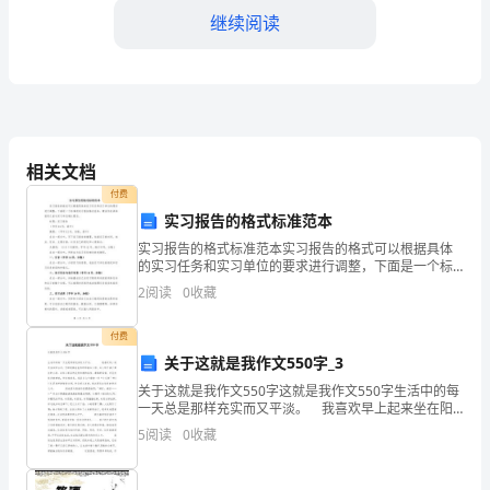
继续阅读
部
的
负
责
新技术，推动市场部的创新发展。
相关文档
人，
付费
主
实习报告的格式标准范本
实习报告的格式标准范本实习报告的格式可以根据具体
要
的实习任务和实习单位的要求进行调整，下面是一个标
准的实习报告格式范本，建议你在具体使用之前与实习
2
阅读
0
收藏
负
单位确认要求。标题：实习报告（字号14号，居中）摘
要：（
责
付费
关于这就是我作文550字_3
市
关于这就是我作文550字这就是我作文550字生活中的每
一天总是那样充实而又平淡。 我喜欢早上起来坐在阳
场
台边，仔细观察爸爸养的那盆仙人球，仙人球开满了黄
5
阅读
0
收藏
色的小花。这些小花虽然没有玫瑰的芬芳，寒
策