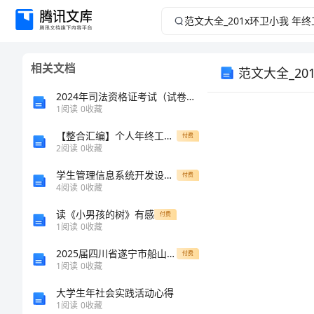
范
文
相关文档
范文大全_20
大
2024年司法资格证考试（试卷三）提升训练试题 附解析
全
1
阅读
0
收藏
_201x
【整合汇编】个人年终工作总结1
付费
2
阅读
0
收藏
环
学生管理信息系统开发设计指导
付费
4
阅读
0
收藏
卫
读《小男孩的树》有感
付费
1
阅读
0
收藏
小
2025届四川省遂宁市船山区二中高一生物下学期期末达标测试试题含解析
付费
我
1
阅读
0
收藏
大学生年社会实践活动心得
年
1
阅读
0
收藏