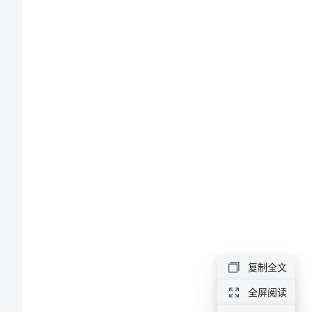
终
工
作
总
结
201x
环
卫
小
复制全文
我
全屏阅读
年