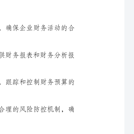
2.定期分析和评估企业的财务状况，提供财务报表和财务分析报
3.协助管理层制定财务预算和财务目标，跟踪和控制财务预算的
4.配合管理层进行财务风险管理，建立合理的风险防控机制，确
1.负责企业的日常会计核算工作，包括凭证的登记、全面收支的
2.定期进行会计核算，编制财务报表，确保财务信息的真实性和