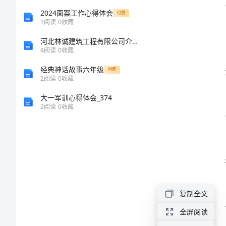
范
2024面案工作心得体会
付费
1
阅读
0
收藏
文
河北林诚建筑工程有限公司介绍企业发展分析报告
4
阅读
0
收藏
带
经典神话故事六年级
付费
账
2
阅读
0
收藏
执行情况
会
大一军训心得体会_374
2
阅读
0
收藏
计
师
职
责
与
复制全文
内
全屏阅读
准确性。
容