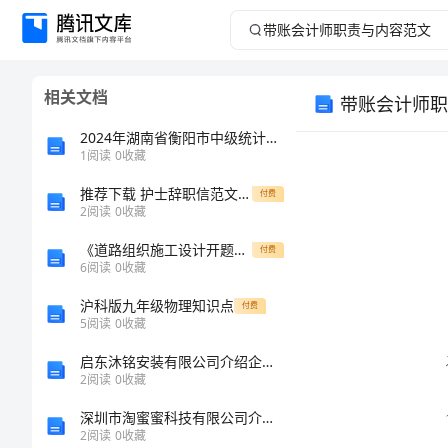
带
账
相关文档
带账会计师职
会
2024年湖南省衡阳市中级统计师《统计基础知识理论及相关知识》临考冲刺试卷完整版
计
1
阅读
0
收藏
推荐下载 护士辞职信范文例文
师
付费
2
阅读
0
收藏
职
《道路组织施工设计开题报告（含提纲）》
付费
6
阅读
0
收藏
责
沪科版九年级物理知识点
付费
5
阅读
0
收藏
与
启东沐铭安装有限公司介绍企业发展分析报告
绍。
内
2
阅读
0
收藏
深圳市淘蜜蜜科技有限公司介绍企业发展分析报告
容
2
阅读
0
收藏