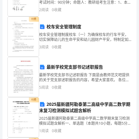
考试时间：90分钟；命题人：教研组考生注意：1、本卷
D:
不当行为
西
分第I卷（选择题）和第Ⅱ卷（非选择题）两部分，满分
2
阅读
0
收藏
100分，考试时间90分钟2、答卷前，考生务必用
省
付费
校车安全管理制度
桂
校车安全管理制度校车〔一〕为确保校车的行车平安，
林
切实保障幼儿的生命平安和幼儿园财产平安，特制定如
下管理制度：一、驾驶员的平安行车规定1、驾驶员在驾
3
阅读
0
收藏
市
驶车辆时，须携带有效驾驶证、行驶证及有关证件。2、
不疲
建
最新学校党支部书记述职报告
筑
最新学校党支部书记述职报告 下面是由教师范文吧提供
的关于党支部述职报告的内容，希望大家喜欢。 各位领
工
导： 我叫xxx，自1998年担任xx村支部书记以来，在上
5
阅读
0
收藏
级党委、政府
程
付费
三
2025届新疆阿勒泰第二高级中学高二数学期
末复习检测模拟试题含解析
类
2025届新疆阿勒泰第二高级中学高二数学期末复习检测
模拟试题含解析一、单选题（本题共10小题，每题5分，
人
共50分）1、 “且”是“方程表示椭圆”的（ ）A.充分不必要
1
阅读
0
收藏
条件 B.必要不充分条件C.
员