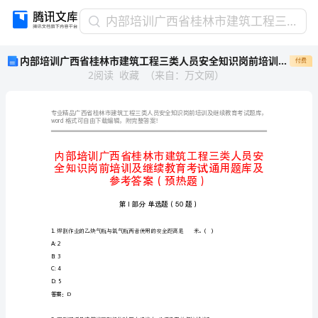
内
内部培训广西省桂林市建筑工程三类人员安全知识岗前培训及继续教育考试通用题库及参考答案（预热题）
部
内部培训广西省桂林市建筑工程三类人员安全知识岗前培训及继续教育考试通用题库及参考答案（预热题）
付费
培
2
阅读
收藏
（
来自
：
万文网
）
训
广
西
省
word
格式可自由下载编辑，附完整答案！
桂
林
市