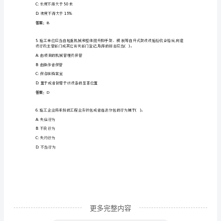
全
B:
漏电保护
知
C:
防火保护
识
D:
防尘保护
岗
答案：B
前
施工现场用电系
培
A:
黄色
训
B:
淡蓝色
及
继
续
更多完整内容