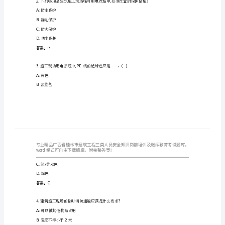
建
筑
工
程
A:2
三
B:3
类
C:4
D:5
人
答案：D
员
安
A:
防水保护