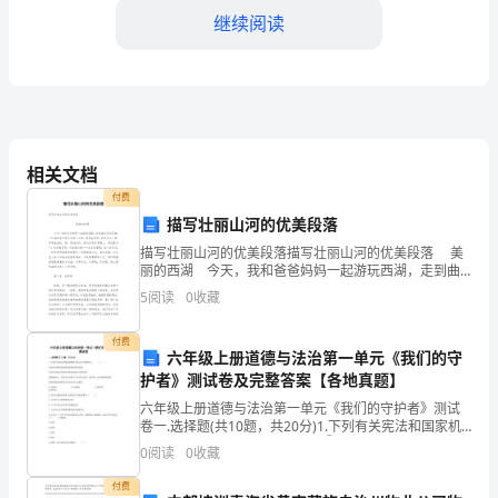
教
继续阅读
育
word
格式可自由下载编辑，附完整答案！
考
C:/
绿黄双色
试
相关文档
D:
绿色
付费
通
答案：C
描写壮丽山河的优美段落
描写壮丽山河的优美段落描写壮丽山河的优美段落 美
用
丽的西湖 今天，我和爸爸妈妈一起游玩西湖，走到曲
4
院风荷里面，只见满院耸立着许多参天大树，笔直笔直
建筑施工现场的临时消防通道应满足什么要求
5
阅读
0
收藏
的。院里有条
题
A:
可以被其他物品占用
付费
六年级上册道德与法治第一单元《我们的守
库
B:2
宽度不得小于米
护者》测试卷及完整答案【各地真题】
C:50
长度不得大于米
六年级上册道德与法治第一单元《我们的守护者》测试
及
卷一.选择题(共10题，共20分)1.下列有关宪法和国家机
D:15%
构的关系认识正确的是（ ） 。①宪法是确定国家机构
坡度不得大于
0
阅读
0
收藏
的最高律法依据②宪法是规定国家机关职务
参
答案：B
付费