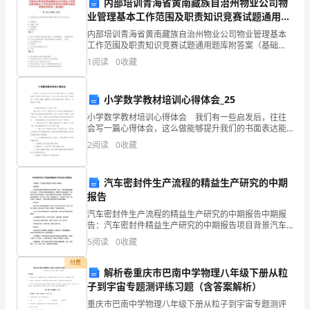
内部培训青海省黄南藏族自治州物业公司物
考
业管理基本工作范围及职责知识竞赛试题通用题
库附答案（基础题）
内部培训青海省黄南藏族自治州物业公司物业管理基本
答
工作范围及职责知识竞赛试题通用题库附答案（基础
题）第I部分 单选题（50题）1. 物业服务企业直接从事物
1
阅读
0
收藏
业管理活动等人员的工资应该计人( )。A:
案
A:
由项目的机械管理员保管
小学数学教材培训心得体会_25
B:
由操作者保管
（预
小学数学教材培训心得体会 我们有一些启发后，往往
C:
保存在档案室
会写一篇心得体会，这么做能够提升我们的书面表达能
热
力。那么好的心得体会是什么样的呢？下面是小编精心
2
阅读
0
收藏
D:
整理的小学数学教材培训心得体会，欢迎阅读与收
置于或者附着于该设备的显著位置
藏。
题）
答案：D
汽车密封件生产流程的精益生产研究的中期
报告
内
汽车密封件生产流程的精益生产研究的中期报告中期报
部
告：汽车密封件精益生产研究的中期报告项目背景汽车
密封件是汽车零部件中不可或缺的一部分，它的主要功
5
阅读
0
收藏
A:
能是防止汽车液体、气体和灰尘等的泄漏和进入。随着
失信行为
培
汽车行业
付费
B:
解析卷重庆市巴南中学物理八年级下册从粒
不良行为
训
子到宇宙专题测评练习题（含答案解析）
C:
失约行为
广
重庆市巴南中学物理八年级下册从粒子到宇宙专题测评