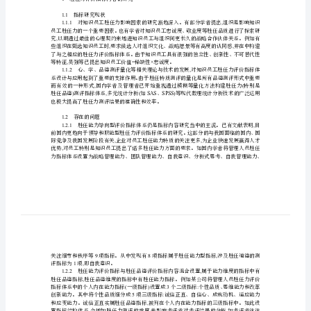
价
指
,
,
标
&nbsp;
研
McCleIland70,30
究
现
,
状
几点对策建议。
及
1
胜任力评价指标内容的研究
对
1.1
指标研究现状