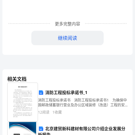
评
价
指
更多完整内容
标
继续阅读
研
究
1,
评指标为项即自我意识。
现
,
状
5:
相关文档
及
,
消防工程投标承诺书_1
对
,
消防工程投标承诺书 消防工程投标承诺书1 为确保中
质。
策
国邮政储蓄银行营业及办公区域装修（改造）工程的安
全施工，杜绝火灾等安全事故发生，根据现行《中华人
12
阅读
1
收藏
建
民共和国消防法》和《安徽省消防条例》及相关法律规
议
北京建贸新科建材有限公司介绍企业发展分
析报告