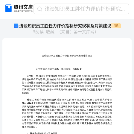
浅
浅谈知识员工胜任力评价指标研究现状及对策建议
谈
浅谈知识员工胜任力评价指标研究现状及对策建议
付费
知
3
阅读
收藏
（
来自
：
第一文库网
）
识
员
工
胜
任
力
:
评