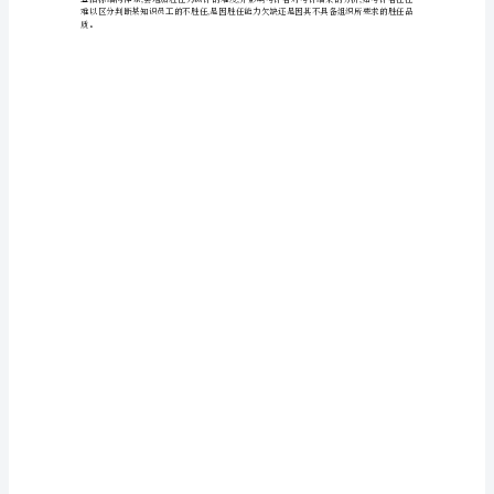
策
,
建
议
,=×
浅
谈
也极大提高了胜任力测评结果的准确性和效率。
知
识
1.2
存在的问题
员
工
,
胜
任
力