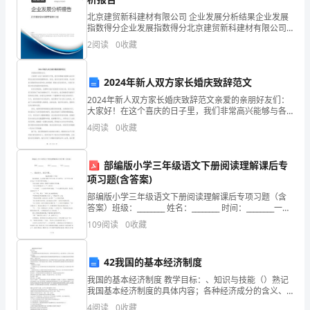
北京建贸新科建材有限公司 企业发展分析结果企业发展
论
指数得分企业发展指数得分北京建贸新科建材有限公司
综合得分说明：企业发展指数根据企业规模、企业创
2
阅读
0
收藏
文
新、企业风险、企业活力四个维度对企业发展情况进行
评价。
关
2024年新人双方家长婚庆致辞范文
键
2024年新人双方家长婚庆致辞范文亲爱的亲朋好友们：
大家好！在这个喜庆的日子里，我们非常高兴能够与各
词:
位共同见证我们家庭的重要时刻。首先，我们代表双方
4
阅读
0
收藏
家庭，向大家表示最热烈的欢迎和衷心的感谢！感谢大
胜
家远
部编版小学三年级语文下册阅读理解课后专
任
项习题(含答案)
力
部编版小学三年级语文下册阅读理解课后专项习题（含
答案）班级：________ 姓名：________ 时间：________一、
模
阅读短文，回答问题。魔法师的帽子（节选）他们回到
109
阅读
0
收藏
家，小木民矮子精吹三声
型
42我国的基本经济制度
指
我国的基本经济制度 教学目标：、知识与技能（）熟记
标
我国基本经济制度的具体内容；各种经济成分的含义、
地位和作用；公有制主体地位的体现。（）理解确立社
4
阅读
0
收藏