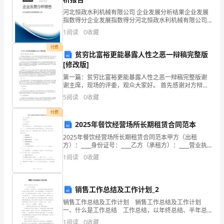
没
河北恒政水利机械有限公司 企业发展分析结果企业发展
指数得分企业发展指数得分河北恒政水利机械有限公司
有
综合得分说明：企业发展指数根据企业规模、企业创
1
阅读
0
收藏
新、企业风险、企业活力四个维度对企业发展情况进行
方
评价。
付费
定会回来报仇的！”
贫穷比富裕更能暴露人性之恶一辩稿完整版
法，
[修改版]
只
第一篇：贫穷比富裕更能暴露人性之恶一辩稿完整版谢
谢主席，现场的评委，观众大家好。 首先感谢对方辩友
好
的精彩发言。今天我们讨论的是贫穷和富有谁更容易暴
5
阅读
0
收藏
露人性之恶”，开篇立论，概念先行。首先让我们先来看
带
看几
付费
2025年餐饮经营场所长期租赁合同范本
着
2025年餐饮经营场所长期租赁合同范本甲方（出租
红
方）：____身份证号：____乙方（承租方）：____营业执
照号：____鉴于甲方拥有位于____的餐饮经营场所（以下
1
阅读
0
收藏
简称“租赁场所”），乙方有意租赁
太
狼
销售工作总结及工作计划_2
流
销售工作总结及工作计划 销售工作总结及工作计划
一、什么是工作总结 工作总结，以年终总结、半年总
浪
结和季度总结最为常见和多用。就其内容而言，工作总
1
阅读
0
收藏