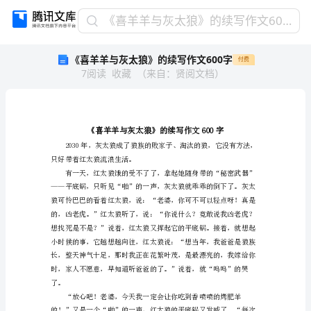
《喜
《喜羊羊与灰太狼》的续写作文600字
羊
《喜羊羊与灰太狼》的续写作文600字
付费
羊
7
阅读
收藏
（
来自
：
贤阅文档
）
与
灰
太
狼》
的
续
只好带着红太狼流浪生活。
写