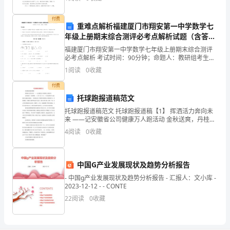
结就是把一个时间段的工作进行一次全面系统的总检
生
付费
重难点解析福建厦门市翔安第一中学数学七
活。
年级上册期末综合测评必考点解析试题（含答案
解析版）
福建厦门市翔安第一中学数学七年级上册期末综合测评
必考点解析 考试时间：90分钟；命题人：教研组考生注
有
意：1、本卷分第I卷（选择题）和第Ⅱ卷（非选择题）两
1
阅读
0
收藏
部分，满分100分，考试时间90分钟2、答卷前，
一
付费
天，
托球跑报道稿范文
托球跑报道稿范文 托球跑报道稿【1】 挥洒活力奔向未
红
来 ——记安徽省公司健康万人跑活动 金秋送爽，丹桂飘
香。 xx年9月14日 ，在合肥奥体中心健康万人跑活动现
4
阅读
0
收藏
太
场，一组
狼
中国G产业发展现状及趋势分析报告
饿
- 中国g产业发展现状及趋势分析报告 - 汇报人：文小库 -
2023-12-12 - - CONTE
的
22
阅读
0
收藏
受
不