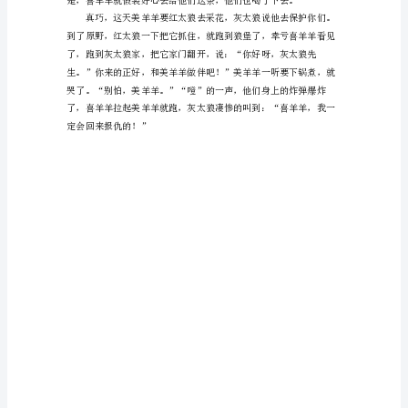
的
续
&*(%^##()^&。“好的，OK。”
写
作
文
600
字
2030
年，
灰
太
狼