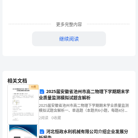
成
了
狼
更多完整内容
族
继续阅读
的
败
家
子、
相关文档
淘
付费
2025届安徽省池州市高二物理下学期期末学
业质量监测模拟试题含解析
汰
2025届安徽省池州市高二物理下学期期末学业质量监测
的
模拟试题含解析一、单选题（本题共6小题，每题4分，
共24分）1、在如图所示的电路中，电源的负极接地，其
2
阅读
0
收藏
狼，
电动势为E、内电阻为r，R1、R2为定值电阻，
它
河北恒政水利机械有限公司介绍企业发展分
析报告