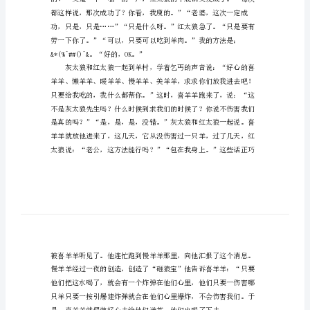
作
文
600
字
《喜
羊
羊
了。
与
灰
太
狼》