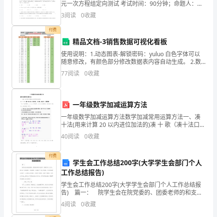
方
元一次方程组定向测试 考试时间：90分钟；命题人：教
六、争议解决
研组考生注意：1、本卷分第I卷（选择题）和第Ⅱ卷（非
甲
3
阅读
0
收藏
选择题）两部分，满分100分，考试时间90分钟2
方：
付费
精品文档-3销售数据可视化看板
高
使用说明：1.动态图表-解锁密码：yuluo 白色字体可以
随意修改，有颜色部分修改数据表内容自动生成。 2.数
碑
据表-白色单元格可根据需要填写数据，绿色单元格为公
77
阅读
0
收藏
式自动
店
市
一年级数学加减运算方法
水
一年级数学加减运算方法数学加减常用运算方法一、凑
十法(用来计算 20 以内进位加法的)凑 十 歌（凑十法口
诀：看大数，分小数，凑成十，算得数）一九一九好朋
利
40
阅读
0
收藏
友，二八二八手拉手，三七三七真亲密，四六四六一
水
付费
学生会工作总结200字(大学学生会部门个人
电
工作总结报告)
局
学生会工作总结200字(大学学生会部门个人工作总结报
告) 篇一： 院学生会在院党委的、团委老师的和支持
下，紧紧学中心工作，学生会“自我教育、自我管理、自
地
4
阅读
0
收藏
我服务”的工作职能，在同学的鼎力协助下，全