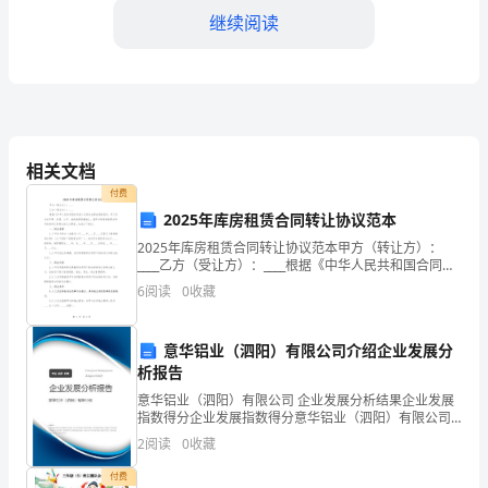
工
继续阅读
合
同
《____
确保工程质量符合合同约定要求。
相关文档
年
付费
高
2025年库房租赁合同转让协议范本
规定，保护施工现场
碑
2025年库房租赁合同转让协议范本甲方（转让方）：
____乙方（受让方）：____根据《中华人民共和国合同
四、合同履行
法》及相关法律法规的规定，甲乙双方在平等、自愿、
店
6
阅读
0
收藏
公平、诚信的原则基础上，就甲方将库房租赁合同中
市
意华铝业（泗阳）有限公司介绍企业发展分
协商解决相关问题。
水
析报告
利
意华铝业（泗阳）有限公司 企业发展分析结果企业发展
指数得分企业发展指数得分意华铝业（泗阳）有限公司
综合得分说明：企业发展指数根据企业规模、企业创
水
2
阅读
0
收藏
新、企业风险、企业活力四个维度对企业发展情况进行
评价。
电
付费