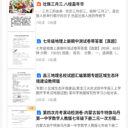
方协商解决。
壮族三月三.八桂嘉年华
土
- - - 三月三的由来 - 农历三月初三，俗称“三月三”，是壮
族人民举行歌圩的日子,也是壮族人民的传统节
建
后方可进行结算和交付使用。
7
阅读
0
收藏
工
程
七年级地理上册期中测试卷带答案【真题】
料，并确保材料质量
施
七年级地理上册期中测试卷带答案【真题】(时间：60分
钟 分数：100分) 班级： 姓名： 分数： 一、选择题（共
五、违约责任
工
25个小题，每题2
9
阅读
0
收藏
合
高三地理名校试题汇编第期专题区域生态环
同》
境建设教师版
一、
专题12 区域生态环境建设(黑龙江大庆试验中学高三上学
留追究乙方法律责任的权利。
期开学考试地理试题) 某中学地理探究性学习小组对该中
合
学与高速公路之间旳一片林地与裸地气温进行持续监
3
阅读
0
收藏
测，测得林地与裸地月均温差值变化如该表。据此完毕
同
付费
第四次月考滚动检测卷-内蒙古翁牛特旗乌丹
双
第一中学数学人教版七年级下册二元一次方程组
甲方法律责任的权利。
定向测试试题（含详细解析）
内蒙古翁牛特旗乌丹第一中学数学人教版七年级下册二