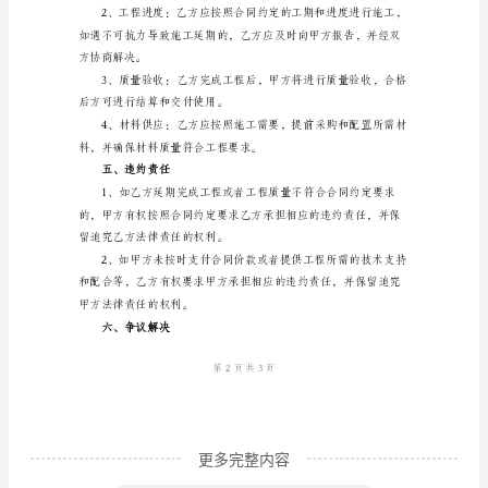
高
程。
碑
店
市
程进展情况另行协商确定。
水
利
水
价款的10%。
电
土
建
工
程
更多完整内容
施