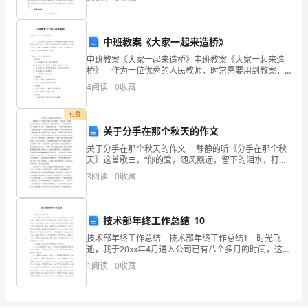
作
密合作，克服了各种困难和挑战，取得了一定的成绩。
现在
做
中班教案《大家一起来造桥》
得
中班教案《大家一起来造桥》中班教案《大家一起来造
桥》 作为一位优秀的人民教师，时常需要用到教案，
更
编写教案有利于我们科学、合理地支配课堂时间。教案
4
阅读
0
收藏
应该怎么写才好呢？下面是小编整理的中班教案《大家
好，
一
付费
加
关于分手在那个秋天的作文
强
关于分手在那个秋天的作文 静静的听《分手在那个秋
天》这首歌曲，“你的爱，随风飘远，留下的泪水，打湿
财
你相片，分手在那个秋季，秋天用灰色代言，是你随手
3
阅读
0
收藏
丢弃的，”我想起来几天前，一个闺中好友给我讲的一个
务
管
技术部年终工作总结_10
技术部年终工作总结 技术部年终工作总结1 时光飞
理，
逝，我于20xx年4月进入公司已有八个多月的时间，这段
时间里为了更快更好地融入公司这个团队，为以后的工
1
阅读
0
收藏
做
作打好铺垫，我深入了解公司的各项规章制度和前
到