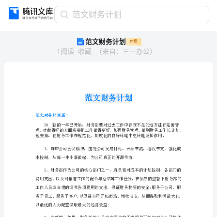
范
范文财务计划
文
范文财务计划
付费
财
1
阅读
收藏
（
来自
：
三一办公
）
务
计
划
范
文
财
务
计
范文财务计划篇1