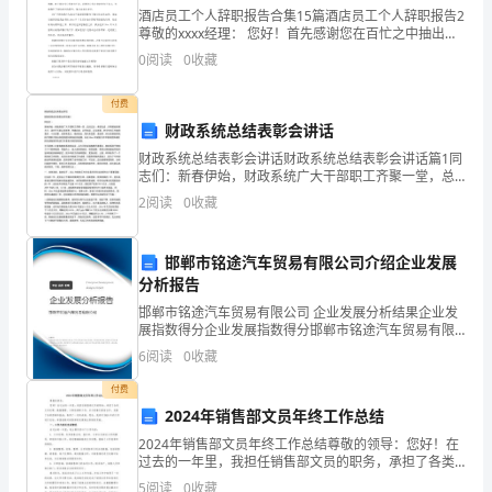
管
酒店员工个人辞职报告合集15篇酒店员工个人辞职报告2
理，
尊敬的xxxx经理： 您好！首先感谢您在百忙之中抽出时
间开阅读我的辞职信。 我是怀着十分复杂的心情写这封
0
阅读
0
收藏
的。自从我进入了餐厅之后，由于你对我
对
付费
作水平。
做
财政系统总结表彰会讲话
得
财政系统总结表彰会讲话财政系统总结表彰会讲话篇1同
志们：新春伊始，财政系统广大干部职工齐聚一堂，总
好
结过去，表彰先进，共商财政发展大计。这对于大家认
2
阅读
0
收藏
清形势、明确目标、从早抓起、从头抓紧，把今年的工
的
作做得
范文财务计划篇2
邯郸市铭途汽车贸易有限公司介绍企业发展
方
分析报告
面
邯郸市铭途汽车贸易有限公司 企业发展分析结果企业发
一年的.工作，现计划如下：
展指数得分企业发展指数得分邯郸市铭途汽车贸易有限
需
公司综合得分说明：企业发展指数根据企业规模、企业
6
阅读
0
收藏
创新、企业风险、企业活力四个维度对企业发展情况进
要
行评
付费
2024年销售部文员年终工作总结
把
2024年销售部文员年终工作总结尊敬的领导：您好！在
工
过去的一年里，我担任销售部文员的职务，承担了各类
文书处理、数据整理、日常协调等工作，并与同事们紧
5
阅读
0
收藏