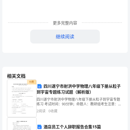
中
存
更多完整内容
在
继续阅读
不
足
的
地
编制工作，要求帐务清晰、任务明确;
相关文档
方
付费
四川遂宁市射洪中学物理八年级下册从粒子
进
到宇宙专题练习试题（解析版）
行
四川遂宁市射洪中学物理八年级下册从粒子到宇宙专题
练习 考试时间：90分钟；命题人：教研组考生注意：
完
1、本卷分第I卷（选择题）和第Ⅱ卷（非选择题）两部
2
阅读
0
收藏
分，满分100分，考试时间90分钟2、答卷前，考生务
善
酒店员工个人辞职报告合集15篇