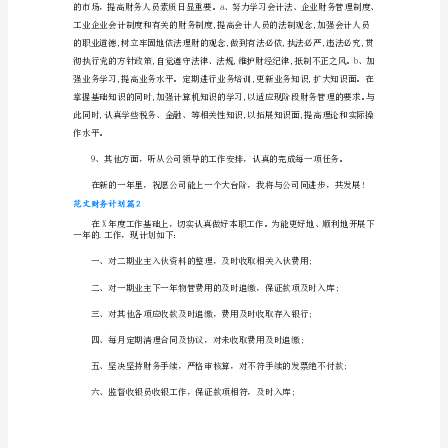
年
已
理支出起到监督作用;
开
始，
财
务
部
要
对
过
去
工
作