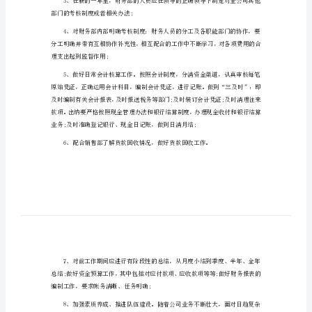
划
范
文
财
务
计
划
篇
1
20__
以最优的人力配置谋取最大的经济效益;
新
的
部门的考核制度或者相关办法;
一