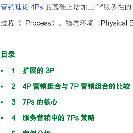
•1扩展的3P
•24P营销组合与7P营销组合的比较
•37Ps的核心
•4服务营稍中的7Ps策略
•5案例分析
5.1案例一：经典案例——宝岛眼镜
5.2案例二：论酒店业营销“7P”策略及其运用[3]
文献