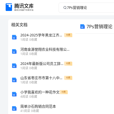
7Ps
营
相关文档
7Ps营销理论
销
2024-2025学年黑龙江齐齐哈尔市第八中学高一数学下学期期末统考模拟试题含解析
付费
理
1
阅读
0
收藏
论
河南金源誉翔农业科技有限公司介绍企业发展分析报告
1
阅读
0
收藏
7Ps
7Ps
2024年最新版公司员工辞职申请书
付费
1
阅读
0
收藏
营
山东省枣庄市市第十八中学高三物理模拟试卷含解析
销
付费
1
阅读
0
收藏
1981
理
小学我喜欢的一种花作文
付费
营销理论
论
4
阅读
0
收藏
出
简单沙石购销合同范本
41
阅读
0
收藏