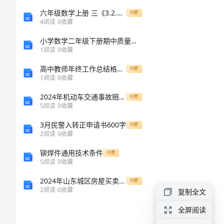
自
六年级数学上册 三《3.2.比的基本性质》教案 人教版
付费
MBA
4
阅读
0
收藏
目录
智
小学数学二年级下册期中质量检测试卷
1
阅读
0
收藏
库
百
高中教师年终工作总结格式版（四篇）
付费
1
阅读
0
收藏
科
2024年机动车交通事故赔偿协议
付费
(
5
阅读
0
收藏
HYPERLINK
3月民警入转正申请书600字
付费
2
阅读
0
收藏
""
)
铆焊件通用技术条件
付费
5
阅读
0
收藏
7Ps
2024年山东城区房屋买卖合同
付费
营
6参考
2
阅读
0
收藏
复制全文
销
全屏阅读