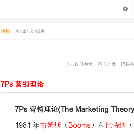
本文由万文网提供
付费
文档仅供参考，不当之处，请联系改正。
营销理论
7Ps(TheMarketingTheoryof7Ps)
营销理论
BoomsBitner
布姆斯比特纳
年（）和（）建议在传统
市
4Ps
“P”People
ProcessPhysicalEvidence
过程（）、物质环境（）。