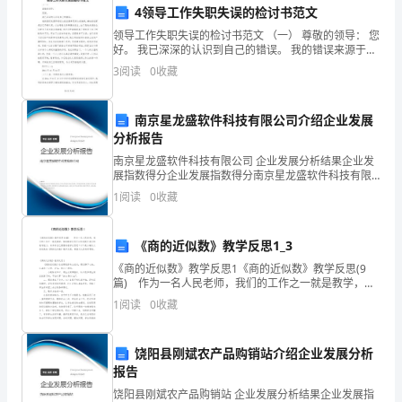
“5.1”
4领导工作失职失误的检讨书范文
期
领导工作失职失误的检讨书范文 （一） 尊敬的领导： 您
好。 我已深深的认识到自己的错误。 我的错误来源于意
间
识上的淡薄和思想上的麻痹，确切的说还是自己不够认
3
阅读
0
收藏
文
南京星龙盛软件科技有限公司介绍企业发展
化
分析报告
市
南京星龙盛软件科技有限公司 企业发展分析结果企业发
展指数得分企业发展指数得分南京星龙盛软件科技有限
场
公司综合得分说明：企业发展指数根据企业规模、企业
1
阅读
0
收藏
创新、企业风险、企业活力四个维度对企业发展情况进
行评
管
《商的近似数》教学反思1_3
理
《商的近似数》教学反思1《商的近似数》教学反思(9
篇) 作为一名人民老师，我们的工作之一就是教学，借
工
助教学反思可以快速提升我们的教学能力，来参考自己
1
阅读
0
收藏
需要的教学反思吧！以下是小编为大家收集的《商的近
作
似
的
饶阳县刚斌农产品购销站介绍企业发展分析
报告
通
饶阳县刚斌农产品购销站 企业发展分析结果企业发展指