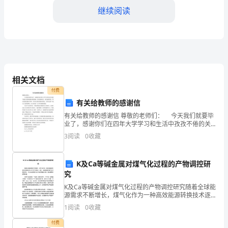
贯
继续阅读
彻
落
实
境。
**
相关文档
市
付费
有关给教师的感谢信
文
有关给教师的感谢信 尊敬的老师们： 今天我们就要毕
化
业了，感谢你们在四年大学学习和生活中孜孜不倦的关
爱和循循善诱的教诲，我们感谢你们，我们敬重你们，
3
阅读
0
收藏
你们是我们最好的导师，你们也是我们最好的朋友。有
局
你
《关
K及Ca等碱金属对煤气化过程的产物调控研
究
于
K及Ca等碱金属对煤气化过程的产物调控研究随着全球能
加
源需求不断增长，煤气化作为一种高效能源转换技术逐
渐成为人们关注的焦点。其中，碱金属调控煤气化过程
1
阅读
0
收藏
的研究，可以有效提高气化产物的质量和产量，具有重
强
要的
付费