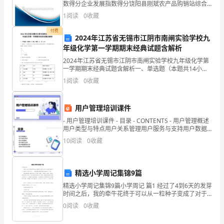
数得分企业发展指数得分饶阳县刚斌农产品购销站综合
知》
得分说明：企业发展指数根据企业规模、企业创新、企
1
阅读
0
收藏
业风险、企业活力四个维度对企业发展情况进行评价。
精
该企
付费
2024年江苏省无锡市江阴市南闸实验学校九
神，
年级化学第一学期期末经典试题含解析
着
2024年江苏省无锡市江阴市南闸实验学校九年级化学第
一学期期末经典试题含解析一、单选题（本题共14小
重
题，每题1分，共14分）1、如图表示一定质量的KClO3
1
阅读
0
收藏
和MnO2固体混合物受热过程中，某变量随时间
解
用户管理培训课件
决
- 用户管理培训课件 - 目录 - CONTENTS - 用户管理概述
当
用户类型与特点用户关系管理用户服务与支持用户数据
管理与分
10
阅读
0
收藏
前
我
精选小学周记集锦9篇
市
精选小学周记集锦9篇小学周记 篇1 经过了4到6天的发芽
时间之后，我的牵牛花终于可以从一粒种子变成了对于
文
一棵自己小小的小芽儿了，下面我们就让我来带你们去
0
阅读
0
收藏
参观学习一下吧! 刚出来的时候，
化