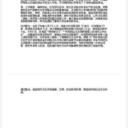
整
治
工
作
商行政管理部门。
总
结
五
一
经营行为。
期
间
文