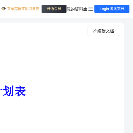
立享超值文库资源包
我的资料库
开通会员
Login 腾讯文档
编辑文档