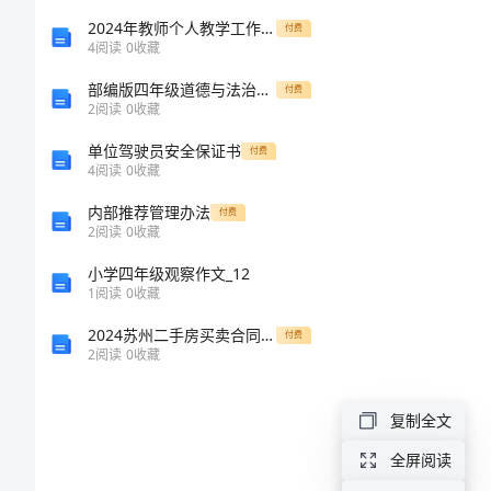
2024
2024年教师个人教学工作总结心得体会
付费
4
阅读
0
收藏
年
部编版四年级道德与法治上册期末测试卷
付费
办
2
阅读
0
收藏
公
单位驾驶员安全保证书
付费
4
阅读
0
收藏
室
计
内部推荐管理办法
付费
2
阅读
0
收藏
划
小学四年级观察作文_12
表
1
阅读
0
收藏
报考核结果。
2024
2024苏州二手房买卖合同样本
付费
2
阅读
0
收藏
年
办
复制全文
末存档工作。
公
全屏阅读
室