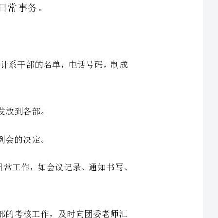
安排将进行调整。统计系干部的名单，电话号码，制成
5、重新制定并且完善办公室的各项规章制度。对于日常工作，如会议记录、通知书写、
例做好学生会干部的考核工作，及时向团委老师汇
计划、总结以及相关系学生会的所有资料，做好期
各部组织活动后，将活动资料保存，使各项活动有