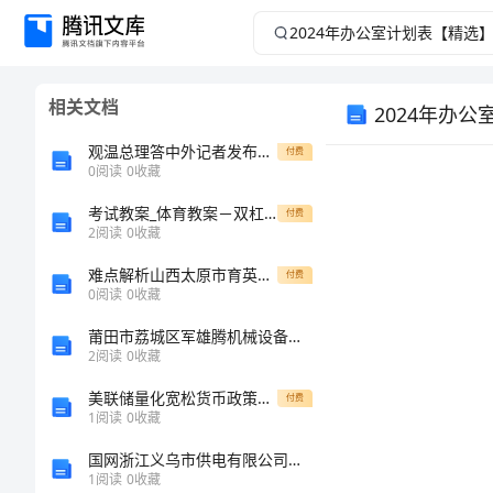
2024
年
相关文档
2024年办
办
观温总理答中外记者发布会有感（共5则）[修改版]
付费
公
0
阅读
0
收藏
室
考试教案_体育教案－双杠 加速跑
付费
2
阅读
0
收藏
计
难点解析山西太原市育英中学物理八年级下册物质的物理属性专题攻克试题（含答案解析版）
付费
0
阅读
0
收藏
划
莆田市荔城区军雄腾机械设备有限公司介绍企业发展分析报告
2
阅读
0
收藏
表
美联储量化宽松货币政策浅析的开题报告
付费
【精
1
阅读
0
收藏
国网浙江义乌市供电有限公司介绍企业发展分析报告
选】
1
阅读
0
收藏