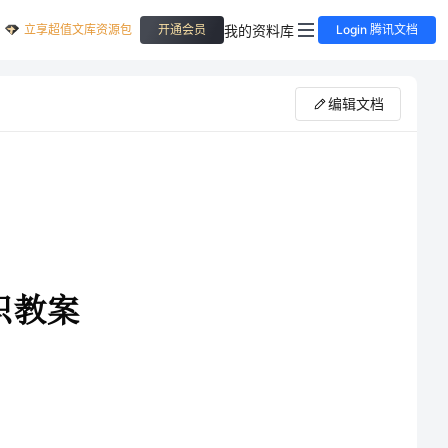
立享超值文库资源包
我的资料库
开通会员
Login 腾讯文档
编辑文档
人教版二年级下册数学p59～60例1、做一做及练习十四第1、2题。