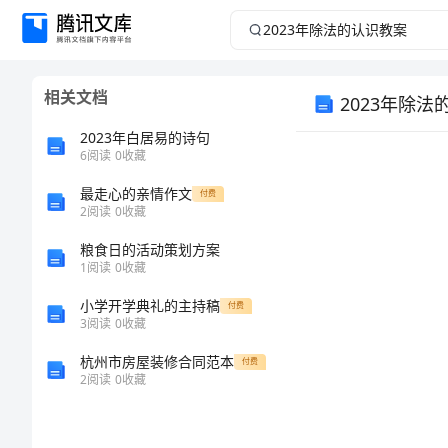
2023
年
相关文档
2023年除法
除
2023年白居易的诗句
法
6
阅读
0
收藏
的
最走心的亲情作文
付费
2
阅读
0
收藏
认
粮食日的活动策划方案
1
阅读
0
收藏
识
小学开学典礼的主持稿
付费
3
阅读
0
收藏
教
杭州市房屋装修合同范本
付费
案
2
阅读
0
收藏
2023