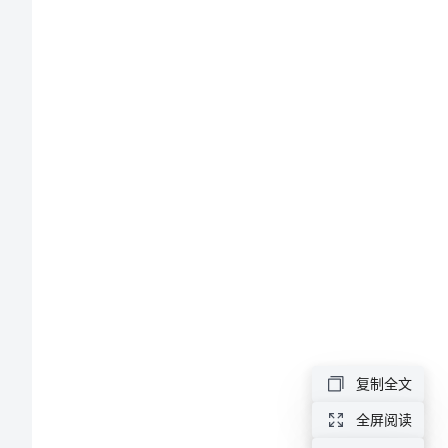
年
除
法
的
认
识
法的意义。
教
案
2023
年
除
复制全文
法
全屏阅读
的