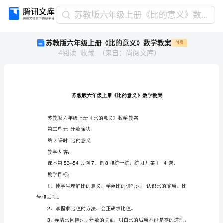
苏
苏教版六年级上册《比的意义》数学教案
教
苏教版六年级上册《比的意义》数学教案
付费
版
4
阅读
收藏
（
来自
：
尚阅文库
）
六
年
级
上
册
《比
的