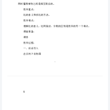
意
第三单元分数除法
第课时比的意义
义》
7
教学内容：
数
学
教学目标：
教
1
案
号和后项。
苏
2
教
3
版
同时懂得事物之间是相互联系的。
六
年
教学重点：