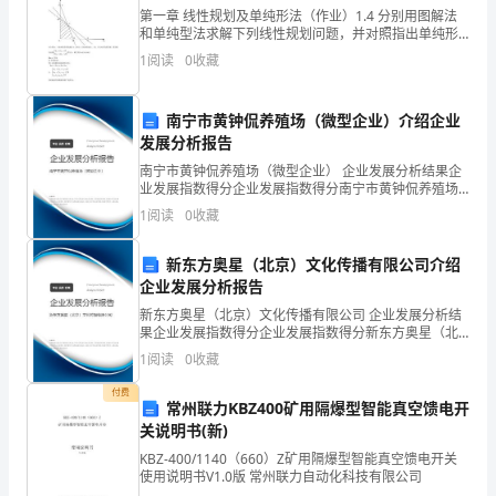
教
第一章 线性规划及单纯形法（作业）1.4 分别用图解法
和单纯型法求解下列线性规划问题，并对照指出单纯形
案
表中的各基可行解对应图解法中可行域的哪一顶点。
1
阅读
0
收藏
（1）Max z=2x1+x2St.解：①图解法：
第
南宁市黄钟侃养殖场（微型企业）介绍企业
三
发展分析报告
单
南宁市黄钟侃养殖场（微型企业） 企业发展分析结果企
业发展指数得分企业发展指数得分南宁市黄钟侃养殖场
元
（微型企业）综合得分说明：企业发展指数根据企业规
1
阅读
0
收藏
模、企业创新、企业风险、企业活力四个维度对企业发
分
展情
新东方奥星（北京）文化传播有限公司介绍
数
企业发展分析报告
除
新东方奥星（北京）文化传播有限公司 企业发展分析结
果企业发展指数得分企业发展指数得分新东方奥星（北
京）文化传播有限公司综合得分说明：企业发展指数根
法
1
阅读
0
收藏
据企业规模、企业创新、企业风险、企业活力四个维度
对企
第
付费
常州联力KBZ400矿用隔爆型智能真空馈电开
7
关说明书(新)
KBZ-400/1140（660）Z矿用隔爆型智能真空馈电开关
课
使用说明书V1.0版 常州联力自动化科技有限公司