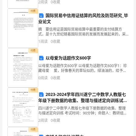
2
阅读
0
收藏
时
付费
比
国际贸易中信用证结算的风险及防范研究_毕
业论文
的
摘 要信用证是国际贸易结算中最重要的支付结算方
式，是十九世纪随着国际贸易的发展而发展起来的，采
意
用信用证方式进行结算要比其它的结算方式如汇付和托
1
阅读
0
收藏
收等安全的多因为银行信用代替了商业信用，在单证表
义
面完全一致
付费
教
以母爱为话题作文600字
2
以母爱为话题作文600字 以母爱为话题作文600字1：珍
学
藏母爱 爱，好像春天的草坛似的，绿油油的，给予我
舒适的感觉;爱，好像夏天的萤火虫似的，亮莹莹的，给
内
0
阅读
0
收藏
予我舒心的感觉;爱，好像秋天的庄稼似的，黄
容：
付费
2023-2024学年四川遂宁二中数学人教版七
课
年级下册数据的收集、整理与描述定向训练试题
（含解析）
四川遂宁二中数学人教版七年级下册数据的收集、整理
本
与描述定向训练 考试时间：90分钟；命题人：教研组考
生注意：1、本卷分第I卷（选择题）和第Ⅱ卷（非选择
第
2
阅读
0
收藏
题）两部分，满分100分，考试时间90分钟2、答卷
53-
付费