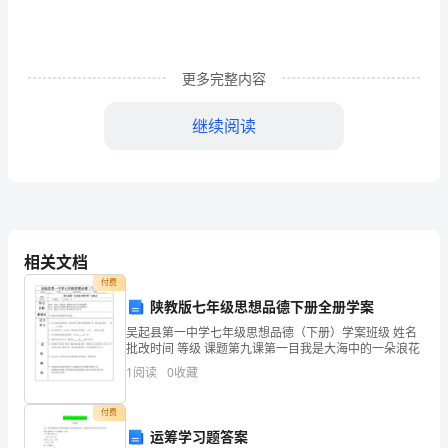
教
版
六
更多完整内容
年
继续阅读
级
5
上
册
《比
相关文档
的
付费
陕教版七年级思想品德下册全册学案
意
吴起县第一中学七年级思想品德（下册）学案班级 姓名
义》
批改时间 等级 课题第九课第一目我是大海中的一朵浪花
1
阅读
0
收藏
数
付费
学
运筹学习题答案