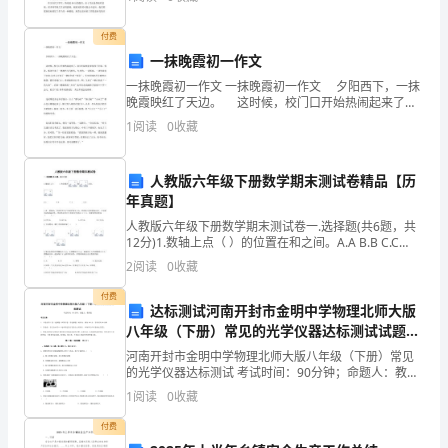
需要认真地去考虑和研究它。心得体会这种学习方法对
人
付费
不
一抹晚霞初一作文
一抹晚霞初一作文 一抹晚霞初一作文 夕阳西下，一抹
怕
晚霞映红了天边。 这时候，校门口开始热闹起来了，
家长们陆续赶来接孩子回家。你看，那边开来了一辆黑
走
1
阅读
0
收藏
色宝马轿车，车里的，一边看报，一边等着孩子出来
在
人教版六年级下册数学期末测试卷精品【历
黑
年真题】
人教版六年级下册数学期末测试卷一.选择题(共6题，共
夜
12分)1.数轴上点（ ）的位置在和之间。A.A B.B C.C
D.D2.有一种商品，甲店进价比乙店进
里，
2
阅读
0
收藏
付费
就
达标测试河南开封市金明中学物理北师大版
八年级（下册）常见的光学仪器达标测试试题
怕
（解析卷）
河南开封市金明中学物理北师大版八年级（下册）常见
心
的光学仪器达标测试 考试时间：90分钟；命题人：教研
组考生注意：1、本卷分第I卷（选择题）和第Ⅱ卷（非选
1
阅读
0
收藏
择题）两部分，满分100分，考试时间90分钟2、
中
付费