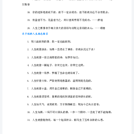
格
言
1.
世
上
只
有
想
不
通
的
人，
没