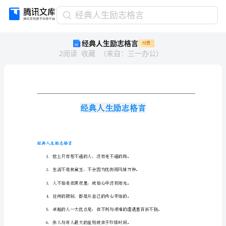
经
经典人生励志格言
典
经典人生励志格言
付费
人
2
阅读
收藏
（
来自
：
三一办公
）
生
励
志
格
言
经
典