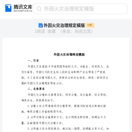
外
外因火灾治理规定模版
因
外因火灾治理规定模版
付费
火
2
阅读
收藏
（
来自
：
尚阅文库
）
灾
治
理
规
定
模
一、引言
版