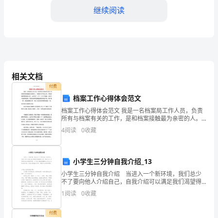
导
继续阅读
致
的
火
和使用，减少火灾发生的可能性。
灾，
相关文档
2.加强预警和监测
如
付费
档案工作心得体会范文
雷
档案工作心得体会范文 我是一名档案局工作人员，负责
息和发展趋势。
所有与档案有关的工作，是和档案接触最为亲密的人。
击、
当刚刚大学毕业之时，听说是做管理档案的工作，心里
4
阅读
0
收藏
有个一千个一万个不愿意，在骨子中深深的觉得，档案
恶
前预警和预防火灾的发生。
意
小学生三分钟自我介绍_13
3.加强应急管理
纵
小学生三分钟自我介绍 当进入一个新环境，我们总少
不了要向他人介绍自己，自我介绍可以满足我们渴望得
火、
到尊重的心理。相信许多人会觉得自我介绍很难写吧，
1
阅读
0
收藏
以下是小编收集整理的小学生三分钟自我介绍，欢迎大
家借鉴
体措施和流程。
自
付费