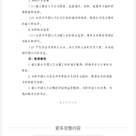
言
外
安全防范意识。
因
三、外因火灾治理措施
火
1.加强预防措施
灾
是
范能力。
指
由
现隐患并采取相应预防措施。
于
外
部
原
因
更多完整内容