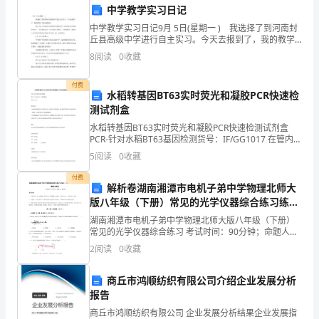
然
中学教学实习日记
中学教学实习日记9月 5日(星期一 ) 我选择了到河南封
灾
的能力和水平。
丘县高级中学进行自主实习。今天去报到了，我的教学
实习就此要开始。 我今天见了河南封丘县高级中学的
害
8
阅读
0
收藏
4.加强执法监督
张校长。对河南封丘县高级中学有了一个初步的认
等。
付费
水稻转基因BT63实时荧光和凝胶PCR快速检
外
测试剂盒
效执行和落实。
水稻转基因BT63实时荧光和凝胶PCR快速检测试剂盒
因
PCR-针对水稻BT63基因检测货号：IF/GG1017 在管内测
试保存：2-8℃ 简单信息 本试剂盒是利用分子生物学
火
5
阅读
0
收藏
(PCR)，针对食用，饲用原
制外因火灾的发生。
付费
灾
解析卷湖南湘潭市电机子弟中学物理北师大
四、机制建设
版八年级（下册）常见的光学仪器综合练习练习
的
题（含答案详解）
湖南湘潭市电机子弟中学物理北师大版八年级（下册）
发
常见的光学仪器综合练习 考试时间：90分钟；命题人：
职责。
教研组考生注意：1、本卷分第I卷（选择题）和第Ⅱ卷
2
阅读
0
收藏
（非选择题）两部分，满分100分，考试时间90分钟
生
商丘市鸿顺纺织有限公司介绍企业发展分析
给
支持和技术保障。
报告
人
商丘市鸿顺纺织有限公司 企业发展分析结果企业发展指