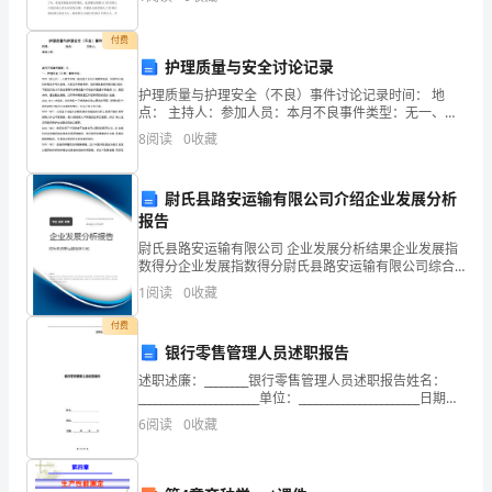
不同贫困农户的状况，采取的科学有效的扶贫方式。简
分
而言
付费
析
护理质量与安全讨论记录
和
护理质量与护理安全（不良）事件讨论记录时间： 地
据。
点： 主持人：参加人员：本月不良事件类型：无一、护
测
理安全（不良）事件讨论：XXX （护士长）：大家下午
8
阅读
0
收藏
好，我们这个月无不良事件发生，回顾本月 我们护理工
试，
尉氏县路安运输有限公司介绍企业发展分析
以
报告
获
尉氏县路安运输有限公司 企业发展分析结果企业发展指
数得分企业发展指数得分尉氏县路安运输有限公司综合
取
得分说明：企业发展指数根据企业规模、企业创新、企
1
阅读
0
收藏
业风险、企业活力四个维度对企业发展情况进行评价。
相
该企
付费
银行零售管理人员述职报告
关
述职述廉：________银行零售管理人员述职报告姓名：
信
______________________单位：______________________日期：
______年_____月_____日银行零
6
阅读
0
收藏
息
和