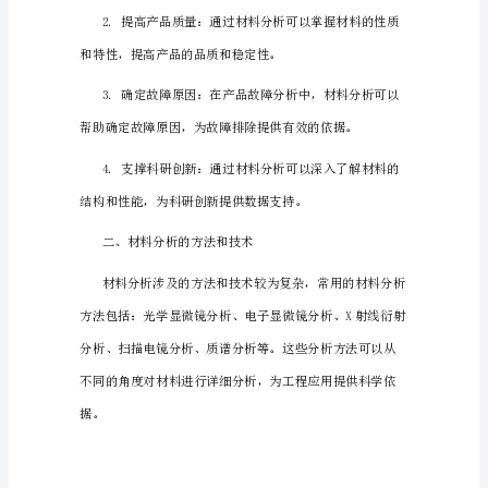
析
在
各
个
领
域
材料分析的意义在于：
中
变
得
越
来
越