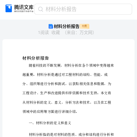
材
材料分析报告
料
材料分析报告
付费
分
1
阅读
收藏
（
来自
：
万文网
）
析
报
告
材
料
材料分析报告
分
析
报