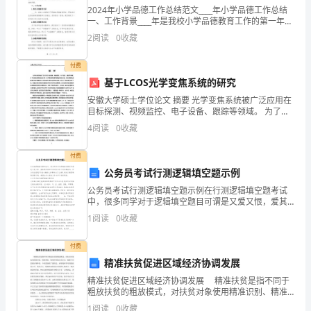
料
2024年小学品德工作总结范文____年小学品德工作总结
一、工作背景____年是我校小学品德教育工作的第一年，
的
也是小学阶段教育的开端年份，这意味着这一年的品德
2
阅读
0
收藏
教育工作非常关键。在这一年，我校小学部全体
结
付费
构、
基于LCOS光学变焦系统的研究
性
安徽大学硕士学位论文 摘要 光学变焦系统被广泛应用在
目标探测、视频监控、电子设备、跟踪等领域。 为了改
能、
变变焦系统的放大率，光学变焦系统采用机械式变焦方
4
阅读
0
收藏
法，通过精密地机 械调节多组透镜组件之间的相对位置
成
付费
分、
公务员考试行测逻辑填空题示例
二、材料分析的方法和技术
公务员考试行测逻辑填空题示例在行测逻辑填空题考试
组
中，很多同学对于逻辑填空题目可谓是又爱又恨，爱其
题目简短节约时间且每个同学都能选，但为何会恨呢?下
织
1
阅读
0
收藏
面小编给大家带来关于公务员考试行测逻辑填空题示
例，希望
等
付费
精准扶贫促进区域经济协调发展
进
精准扶贫促进区域经济协调发展 精准扶贫是指不同于
行
粗放扶贫的粗放模式，对扶贫对象使用精准识别、精准
帮扶、精准管理的治贫方式，根据不同贫困区域环境、
1
阅读
0
收藏