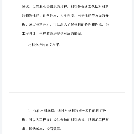
告
随
着
科
技
的
不
断
一、材料分析的定义和意义
发
展，
材
料
分