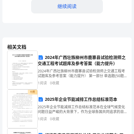
研
继续阅读
发
项
...............18五、项目建设选
目
申
相关文档
...............20六、项目生产规
请
2024年广西壮族柳州市鹿寨县试验检测师之
交通工程考试题库及参考答案（能力提升）
报
...............20七、建筑物建设规
2024年广西壮族柳州市鹿寨县试验检测师之交通工程考
告
试题库及参考答案（能力提升） 第一部分 单选题(50题)
1、依据GB/T26941.1-2011，隔离栅产品的检验分为出
1
阅读
0
收藏
厂检验和型式检验。以
目
...........20八、环境影
付费
录
2025年企业节能减排工作总结标准范本
第
2025年企业节能减排工作总结标准范本在全球气候变化
问题日益严峻的大背景下，作为全球各国共同追求的目
标，减少温室气体排放和推动低碳经济发展已成为当务
一
1
阅读
0
收藏
之急。我国恒天集团，作为一家具有深远影响力的企业
21十、资金筹措方
集团
章