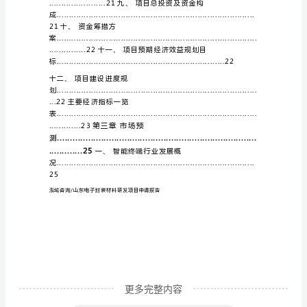
考）
论
泓
.....................16
域
咨
...16二、项目承办单
询/
山
东
...17四、报告编制说
电
子
封
装
材
料
更多完整内容