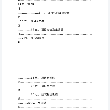
项
性
.8
一、集成电路行业发展概
目
申
...8二、新能源行业发展情
请
报
告
（模
板
五、统筹推进区域协调发
参
第二章绪
13