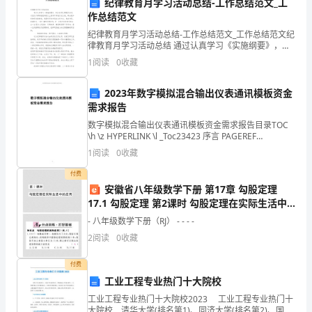
纪律教育月学习活动总结-工作总结范文_工
项
作总结范文
目
纪律教育月学习活动总结-工作总结范文_工作总结范文纪
律教育月学习活动总结 通过认真学习《实施纲要》，结
合各项纪律教育活动，对党员干部特别是科级以上领导
背
1
阅读
0
收藏
干部进行权力观、群众观和纪律观念的教育，
十二、项目建设进度规
景
2023年数字模拟混合输出仪表通讯模板资金
需求报告
及
...22主要经济指标一览
数字模拟混合输出仪表通讯模板资金需求报告目录TOC
必
\h \z HYPERLINK \l _Toc23423 序言 PAGEREF
_Toc23423 \h 3 HYPERLINK \l _Toc
1
阅读
0
收藏
要
第三章市场预
.............23
付费
性............................................................
安徽省八年级数学下册 第17章 勾股定理
测
17.1 勾股定理 第2课时 勾股定理在实际生活中
泓
.............25
的应用练习课件 （新版）新人教版
- 八年级数学下册（RJ） - - - -
域
2
阅读
0
收藏
咨
询/
25
付费
山
工业工程专业热门十大院校
东
泓域咨询/山东电子封装材料研发项目申请报告
工业工程专业热门十大院校2023 工业工程专业热门十
电
大院校 清华大学(排名第1)、同济大学(排名第2)、国防