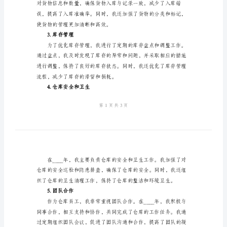
总
结
积极贡献。
范
二、工作内容和成果
文
1.出库管理
2024
年
仓
库
2.入库管理
员
工
年