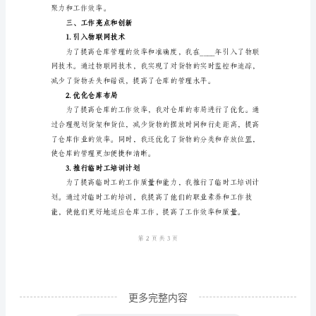
度
工
使货物的管理更加清晰和高效。
作
3.库存管理
总
结
范
文
流程，减少了库存的滞留和损耗。
____
4.仓库安全和卫生
年
仓
库
员
工
更多完整内容