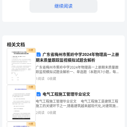
年
继续阅读
度
工
作
总
相关文档
结
付费
广东省梅州市蕉岭中学2024年物理高一上册
期末质量跟踪监视模拟试题含解析
5.团队合作
一、
广东省梅州市蕉岭中学2024年物理高一上册期末质量跟
工
踪监视模拟试题含解析一、单选题（本题共7小题，每题
4分，共28分）1、下列说法中不正确的是（ ）A.在不需
1
阅读
0
收藏
作
要考虑物体本身的大小和形状时，用质点来
付费
背
电气工程施工管理毕业论文
景
电气工程施工管理毕业论文 电气工程施工是建筑工程
聚力和工作效率。
施工的关键环节之一,随着建筑越来越现代化,对建筑施工
和
过程中的电气工程的各个方面的要求也越来越高。下面
2
阅读
0
收藏
是我为大家整理的，供大家参考。 范文一：
三、工作亮点和创新
目
付费
1.引入物联网技术