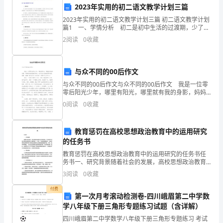
标
2023年实用的初二语文教学计划三篇
2023年实用的初二语文教学计划三篇 初二语文教学计划
____
篇1 一、学情分析 初二是初中生活的过渡期，少了初
一刚入学的新鲜感，又没有初三的升学压力，没有时间
年
2
阅读
0
收藏
紧迫感，学习的主动性不强。这一时期的学生容
是
与众不同的00后作文
仓
2.优化仓库布局
与众不同的00后作文与众不同的00后作文 我是一位零
库
零后阳光少年，哪里有阳光，哪里就有我的身影，妈妈
说我是祖国的花朵，时时沐浴在祖国的阳光里，唱歌、
0
阅读
0
收藏
跳舞…我们这代人太幸福了！想要什么有什么！
员
工
教育惩罚在高校思想政治教育中的运用研究
的任务书
工
教育惩罚在高校思想政治教育中的运用研究的任务书任
使仓库的管理更加便捷和清晰。
作
务书一、研究背景随着社会的发展，高校思想政治教育
日益受到重视。作为培养学生良好思想品德和养成正确
3.推行临时工培训计划
3
阅读
0
收藏
世界观、人生观、价值观的重要途径，高校思想政治教
的
育在提升
付费
第一次月考滚动检测卷-四川峨眉第二中学数
第
学八年级下册三角形专题练习试题（含详解）
一
四川峨眉第二中学数学八年级下册三角形专题练习 考试