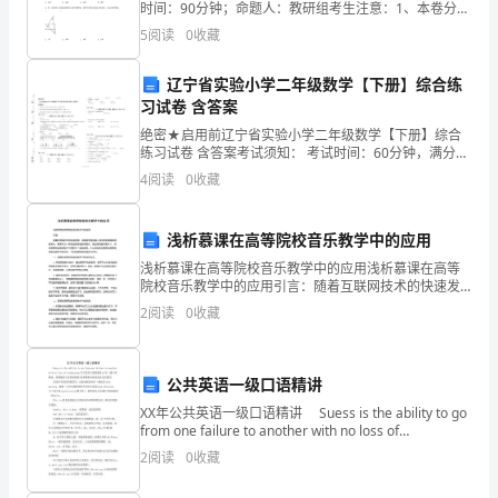
时间：90分钟；命题人：教研组考生注意：1、本卷分第
年。
I卷（选择题）和第Ⅱ卷（非选择题）两部分，满分100
5
阅读
0
收藏
分，考试时间90分钟2、答卷前，考生务必用0.
该
辽宁省实验小学二年级数学【下册】综合练
年
习试卷 含答案
度
绝密★启用前辽宁省实验小学二年级数学【下册】综合
练习试卷 含答案考试须知： 考试时间：60分钟，满分为
100分（含卷面分2分）。 请首先按要求在试卷的指定位
目
4
阅读
0
收藏
置填写您的姓名、班级、学号。3、不要在
标
浅析慕课在高等院校音乐教学中的应用
主
浅析慕课在高等院校音乐教学中的应用浅析慕课在高等
院校音乐教学中的应用引言：随着互联网技术的快速发
要
展，网络教育逐渐融入到传统的高等院校教育中。慕课
2
阅读
0
收藏
作为一种新型的网络教育模式，其应用范围不断扩大，
包
并在高等
括
公共英语一级口语精讲
提
XX年公共英语一级口语精讲 Suess is the ability to go
from one failure to another with no loss of
高
enthusiasm.以下
2
阅读
0
收藏
工