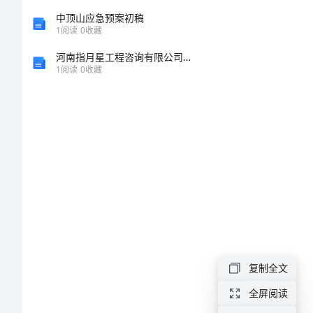
语
中顶山应急预案初稿
1
阅读
0
收藏
大
河南指月星工程咨询有限公司介绍企业发展分析报告
1
阅读
0
收藏
合
集
57
句
感
动
妈
复制全文
妈
全屏阅读
的