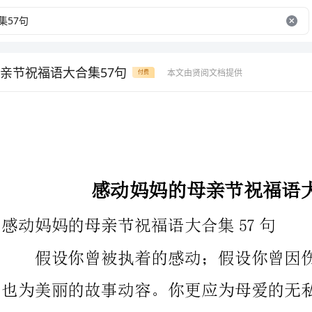
亲节祝福语大合集57句
本文由贤阅文档提供
付费
感动妈妈的母亲节祝福语大合集57句
感动妈妈的母亲节祝福语大合集57句
假设你曾被执着的感动；假设你曾因伤感的离别伤痛；假设你
也为美丽的故事动容。你更应为母爱的无私歌颂。，别忘记为爱你
的母亲送上祝福。下面是为大家提供的感动妈妈的母亲节祝
句,希望可以帮助到大家。
1、母爱如天空般蔚蓝，给了你我翱翔的欣欢