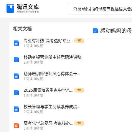
感
动
相关文档
感动妈妈的母
妈
专业有冷热-高考选好专业更要学好本领
付费
妈
1
阅读
0
收藏
移动乡镇营业所主任竞聘演讲稿
的
2
阅读
0
收藏
母
幼师培训师德师风心得体会十篇_1
1
阅读
0
收藏
亲
2025届青海省重点中学八年级数学第一学期期末联考模拟试题含解析
付费
1
阅读
0
收藏
节
校长管理与学生阅读素养成绩的关系研究
祝
2
阅读
0
收藏
高考化学总复习 考点核心突破 3.2 铝及其化合物课件
付费
福
6
阅读
0
收藏