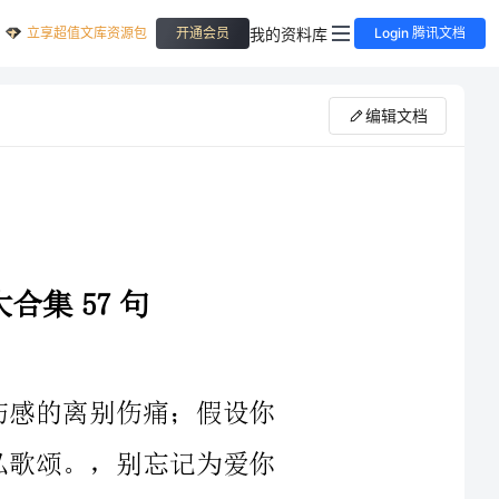
立享超值文库资源包
我的资料库
开通会员
Login 腾讯文档
编辑文档
福语57
；母爱如太阳般温暖，