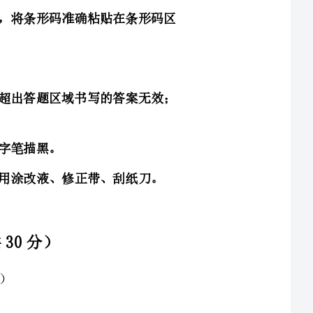
3．请按照题号顺序在答题卡各题目的答题区域内作答，超出答题区域书写的答案无效；
洁，不要折暴、不要弄破、弄皱，不准使用涂改液、修正带、刮纸刀。