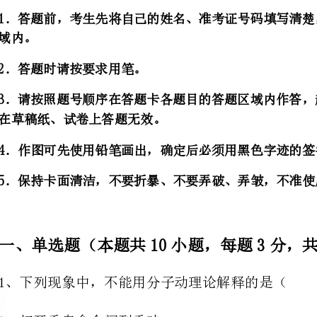
在草稿纸、试卷上答题无效。
4．作图可先使用铅笔画出，确定后必须用黑色字迹的签字笔描黑。
5．保持卡面清
一、单选题（本题共10小题，每题3分，共30分）
1、下列现象中，不能用分子动理论解释的是（）
A．打开香皂盒会闻到香味
B．擦黑板时粉尘飞扬
C．水和酒精混合后体积变小
D．液体很难被压缩，说明分子间有斥力