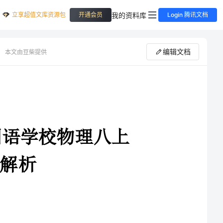
立享超值文库资源包
我的资料库
开通会员
Login 腾讯文档
编辑文档
本文由豆柴提供
2024年四川省成都嘉祥外国语学校物理八上
1．答题前，考生先将自己的姓名、准考证号码填写清楚，将条形码准确粘贴在条形码区