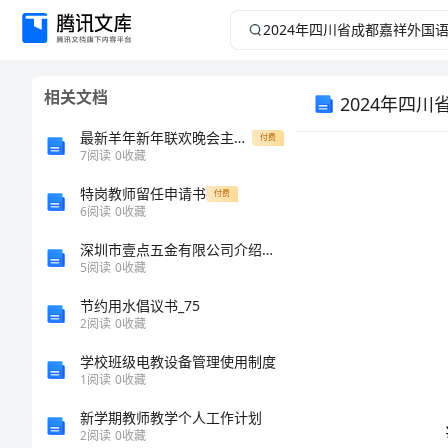
2024
年
相关文档
2024年四
四
最新羊年新年联欢晚会主持词范文与最新美德在我心中演讲稿汇编
付费
川
7
阅读
0
收藏
省
特岗教师留任申请书
付费
6
阅读
0
收藏
成
深圳市壹点五金有限公司介绍企业发展分析报告
5
阅读
0
收藏
都
节约用水倡议书_75
2
阅读
0
收藏
嘉
注意事项:
学校班级电教设备管理使用制度
祥
1
阅读
0
收藏
域内。
新学期教师教学个人工作计划
外
2
阅读
0
收藏