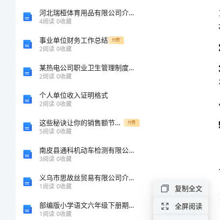
国
河北瑞桠体育用品有限公司介绍企业发展分析报告
4
阅读
0
收藏
语
事业单位财务工作总结
付费
2
阅读
0
收藏
学
某热电公司职业卫生管理制度及操作规程
2
阅读
0
收藏
校
个人单位收入证明格式
物
2
阅读
0
收藏
这些秘诀让你的销售额节节攀升
理
付费
5
阅读
0
收藏
八
南皮县通科机动车检测有限公司介绍企业发展分析报告
3
阅读
0
收藏
上
义乌市思故丝贸易有限公司介绍企业发展分析报告
1
阅读
0
收藏
复制全文
期
部编版小学语文六年级下册期中考试卷
全屏阅读
末
1
阅读
0
收藏