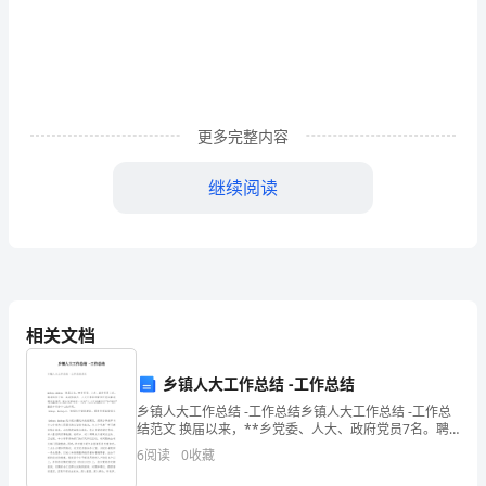
案)
（）
标准的
2023
年
广
般
一
更多完整内容
东
继续阅读
省
阳
般
体
3
.盛装一
性气
江
市
相关文档
特
乡镇人大工作总结 -工作总结
种
乡镇人大工作总结 -工作总结乡镇人大工作总结 -工作总
设
结范文 换届以来，**乡党委、人大、政府党员7名。聘
请退休干部、县政协委员、人大代表等对象担任党风廉
6
阅读
0
收藏
备
政建设监督员