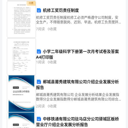
作
4
.特种设备使用单
应当对特种设备作业人员进行特种设备
付费
机修工奖罚责任制度
业
机修工奖罚责任制度机修工必须严格遵守公司制度，安
全生产，不得随意脱岗、迟到、早退。机修工负责搅拌
特
站的维修、清洁、保养工作，无论设备运转是否正常，
7
阅读
0
收藏
至少每两小时巡查一次设备，如发现设备有异常时须及
种
时解决，
设
安
化
岗
小学二年级科学下册第一次月考试卷及答案
操作证
全作业知识.文
知识上
备
A4打印版
1
阅读
0
收藏
安
全
郸城县莆秀建筑有限公司介绍企业发展分析
管
排
安
排
报告
5
.对于
放有毒、易燃、易爆的介质的压力容器，应在
全阀的
理
郸城县莆秀建筑有限公司 企业发展分析结果企业发展指
数得分企业发展指数得分郸城县莆秀建筑有限公司综合
A
得分说明：企业发展指数根据企业规模、企业创新、企
2
阅读
0
收藏
业风险、企业活力四个维度对企业发展情况进行评价。
排
排
装设
放管，将
模
该企
中移铁通有限公司驻马店分公司驿城区板桥
拟
营业厅介绍企业发展分析报告