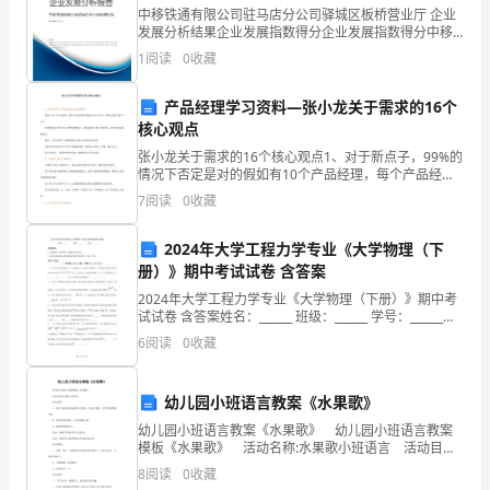
中移铁通有限公司驻马店分公司驿城区板桥营业厅 企业
考
发展分析结果企业发展指数得分企业发展指数得分中移
铁通有限公司驻马店分公司驿城区板桥营业厅综合得分
试
1
阅读
0
收藏
说明：企业发展指数根据企业规模、企业创新、企业风
险、
（含
产品经理学习资料—张小龙关于需求的16个
核心观点
答
张小龙关于需求的16个核心观点1、对于新点子，99%的
案）
情况下否定是对的假如有10个产品经理，每个产品经理
每天都冒出10个点子，那每天就是100 个点子。如果要
7
阅读
0
收藏
学
把这100个点子都想清楚的话，可能就需要1
校:
2024年大学工程力学专业《大学物理（下
册）》期中考试试卷 含答案
班
2024年大学工程力学专业《大学物理（下册）》期中考
试试卷 含答案姓名：______ 班级：______ 学号：______考
级:
试须知：1、考试时间：120分钟，本卷满分为100分。
6
阅读
0
收藏
2
姓
名:
幼儿园小班语言教案《水果歌》
幼儿园小班语言教案《水果歌》 幼儿园小班语言教案
考
模板《水果歌》 活动名称:水果歌小班语言 活动目
标： 1、初步了解儿歌的问答句式结构，尝试大胆的、
8
阅读
0
收藏
号:
有节奏的朗诵儿歌。 2、根据水果的颜色，尝试