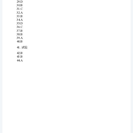
（
10
管
理
1
.《中华人民共和国特种设备
全法》所称的县级以上地方特种设备
A
模
监督管理部门在现行
拟
考
安
试
(含
安
位
答
2
.电梯
装、改造和维修单
承担电梯的日常维护保养，应当达到国