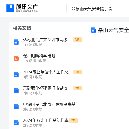
暴
雨
相关文档
暴雨天气安全
天
达标测试广东深圳市高级中学数学七年级上册第四单元几何图形初步同步训练试卷（含答案详解）
付费
气
1
阅读
0
收藏
保护眼睛科学用眼
安
120
阅读
1
收藏
全
2024事业单位个人工作总结样本
付费
3
阅读
0
收藏
提
基础强化福建厦门市湖滨中学物理北师大版八年级（下册）常见的光学仪器章节测评试题
付费
2
阅读
0
收藏
示
中储国投（北京）股权投资基金管理有限公司介绍企业发展分析报告
语
3
阅读
0
收藏
2024年万能工作总结样本
付费
暴
2
阅读
0
收藏