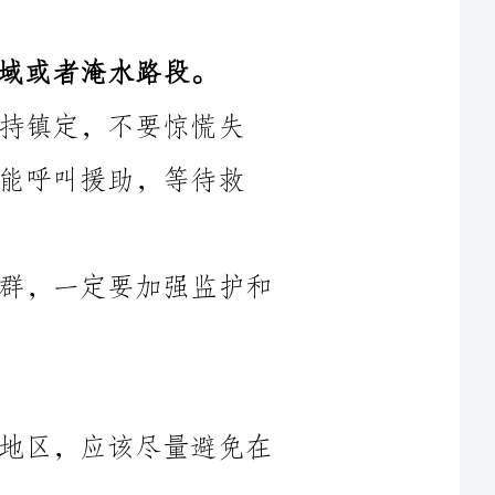
惊慌失
等待救
4.对于儿童、老年人和不会游泳的人群，一定要加强监护和
1.在山区或者易发生滑坡和泥石流的地区，应该尽量避免在
2.对于已经居住在山区的居民，应当关注天气预警，及时了
解气象部门发布的滑坡和泥石流警示信息，及时采取避险措施。
3.在山区行走时，要注意避开裂缝和山体滑坡迹象，避免靠