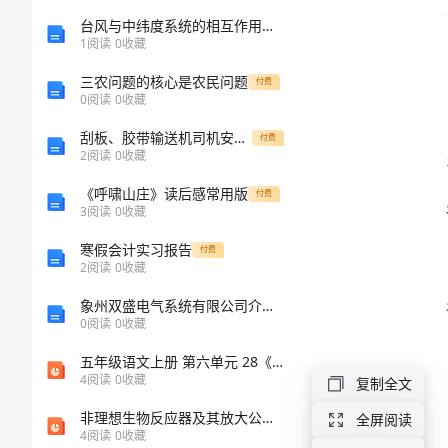
雨
台风与中纬度系统的相互作用及结构变化的开题报告
1
阅读
0
收藏
天
援。
三农问题的核心是农民问题
气
付费
0
阅读
0
收藏
安
刮板、胶带输送机司机安生生产责任制
付费
全
2
阅读
0
收藏
提
《呼啸山庄》读后感常用版
付费
3
阅读
0
收藏
示
寒假会计实习报告
付费
语
2
阅读
0
收藏
主
象州双盛电气系统有限公司介绍企业发展分析报告
0
阅读
0
收藏
要
五年级语文上册 第六单元 28《水墨徽州》配套课件 冀教版-冀教版小学五年级上册语文课件
包
4
阅读
0
收藏
复制全文
括
非理想生物反应器及其放大公开课一等奖优质课大赛微课获奖课件
全屏阅读
以
4
阅读
0
收藏