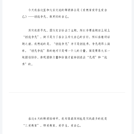
生
师
德
爱学生师德演讲稿
演
讲
稿
爱学生师德演讲稿-演讲稿篇1
爱
学
尊敬的各位领导、老师们：
生
师
大家好！
德
演
讲