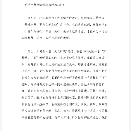
稿-
己》——创优争先，做更好的自己。
演
讲
稿
（精
选
3
篇）
爱
秀”的。
学
生
师
德