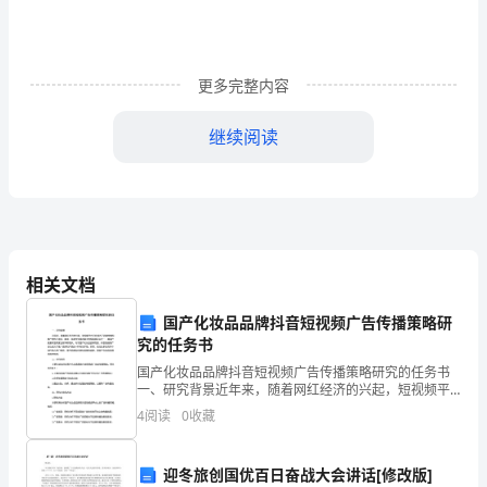
演
讲
更多完整内容
稿-
演
继续阅读
讲
稿
篇
1
相关文档
尊
国产化妆品品牌抖音短视频广告传播策略研
究的任务书
敬
爱学生师德演讲稿-演讲稿篇2
国产化妆品品牌抖音短视频广告传播策略研究的任务书
一、研究背景近年来，随着网红经济的兴起，短视频平
的
台已经成为了品牌传播和推广的热门途径。其中，抖音
4
阅读
0
收藏
作为国内最大的短视频平台之一，其用户数量和活跃度
各
也在不断
位
迎冬旅创国优百日奋战大会讲话[修改版]