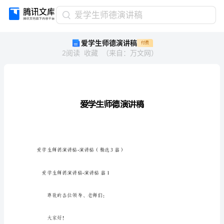
爱
爱学生师德演讲稿
学
爱学生师德演讲稿
付费
生
2
阅读
收藏
（
来自
：
万文网
）
师
德
演
讲
稿
爱
学