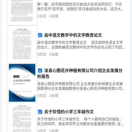
第一篇：迎冬旅创国优百日奋战大会讲话同志们：今天
领
我们召开“迎冬旅、创国优”百日奋战动员大会，这次大会
的目的是：全市总动员，全民齐参与，奋战１００天，
导、
2
阅读
0
收藏
打下攻坚战，办好“冬旅会”。去年１０月，省委、省政府
老
格的教师、成为一名学生喜爱
高中语文教学中的文学教育论文
师
高中语文教学中的文学教育论文 语文固然有语言文学
们：
的含义，全国统编语文教材中的文学作品也占到了约四
分之一，人教版语文实验教材中的文学作品更占有一半
0
阅读
0
收藏
大
以上的篇幅，但就中学语文教育的实际情况看，文学教
育一
家
浚县心图花卉种植有限公司介绍企业发展分
析报告
好！
浚县心图花卉种植有限公司 企业发展分析结果企业发展
今
指数得分企业发展指数得分浚县心图花卉种植有限公司
综合得分说明：企业发展指数根据企业规模、企业创
5
阅读
0
收藏
天
新、企业风险、企业活力四个维度对企业发展情况进行
评价。
我
关于珍惜的小学三年级作文
在
关于珍惜的小学三年级作文 每个人都有自己的朋友，
自己的同学，朋友和同学之间都存在着重要的情感--友
谊。友谊就像一朵花，需要人的关心和保护，只要不好
这
3
阅读
0
收藏