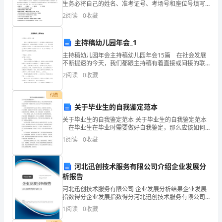
生务必将自己的姓名、准考证号、考场号和座位号填写
计
在试题卷和答题卡上。用2B铅笔将试卷类型（B）填涂
D.会计主体既可以是法人，也可以是非法人
2
阅读
0
收藏
在答题卡相应位置上。将条形码粘贴在答题卡右上
师
《统
主持稿幼儿园年会_1
主持稿幼儿园年会主持稿幼儿园年会15篇 在社会发展
计
不断提速的今天，我们都跟主持稿有着直接或间接的联
系，主持稿具有语言过度自然、大方，符合场景和现实
基
2
阅读
0
收藏
情况的特点。你知道主持稿怎样才能写的好吗？下面是
础
付费
关于毕业生的自我鉴定范本
知
关于毕业生的自我鉴定范本 关于毕业生的自我鉴定范本
识
在毕业生在毕业时需要做好自我鉴定，那么应该如何
写好自我鉴定的内容呢？下面是分享给大家的关于毕业
1
阅读
0
收藏
理
生的自我鉴定范本，欢迎阅读。 大学丰富多彩的在
论
河北迅创技术服务有限公司介绍企业发展分
析报告
及
河北迅创技术服务有限公司 企业发展分析结果企业发展
相
指数得分企业发展指数得分河北迅创技术服务有限公司
综合得分说明：企业发展指数根据企业规模、企业创
1
阅读
0
收藏
关
新、企业风险、企业活力四个维度对企业发展情况进行
评价。