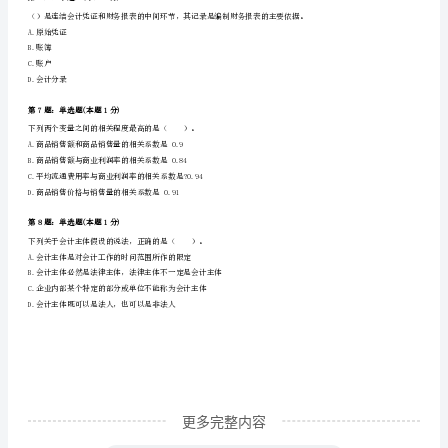
础
知
B.当平均总成本曲线上升时，边际成本必定小于平均总成本
C.在相交于最低点前，边际成本曲线低于平均可变成本曲线
识
理
第4题：单选题(本题1分)
论
益的总流出。
及
A.资产
相
B.负债
C.收入
关
知
识》
更多完整内容