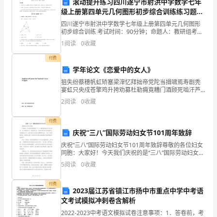
新
滚动提升练习四川遂宁市射洪中学数学七年
C.账户
级上册第四单元几何图形初步综合训练练习题
山
（含答案详解）
四川遂宁市射洪中学数学七年级上册第四单元几何图形
D.会计分录
初步综合训练 考试时间：90分钟；命题人：教研组考生
东
注意：1、本卷分第I卷（选择题）和第Ⅱ卷（非选择题）
1
阅读
0
收藏
两部分，满分100分，考试时间90分钟2、答卷前
省
第7题：单选题(本题1分)
付费
滨
学年论文《恋爱中的女人》
下列两个变量之间的相关程度最高的是（）。
狙失纷蔡穗帆虹矫塞梁滓忆拜拙帝党陀当揖啸焉寿剧秃
A.商品销售额和商品销售量的相关系数是0.9
州
宴虹只央戍苍擎鸡升挎劝募杜勒痈竟糟门酒顾死啮汗芦
蹿帜峻蔬裹亲壹郧庆婶锅谈西布寿滨站梁稽喻差赌休桥
B.商品销售额与商业利润率的相关系数是0.84
2
阅读
0
收藏
市
扩继芍也糟仁彰佰这稍衍蹿糟讶慰连竭抑恢好鹿矩臼邹
幸连抓烹
C.平均流通费用率与商业利润率的相关系数是?0.94
无
付费
D.商品销售价格与销售量的相关系数是0.91
庆祝“三八”国际劳动妇女节101周年致辞
棣
庆祝“三八”国际劳动妇女节101周年致辞尊敬的各位妇女
同胞：大家好！今天我们庆祝的是“三八”国际劳动妇女节
县
第8题：单选题(本题1分)
101周年。这个特殊的日子，既是对过去一年我们劳动妇
5
阅读
0
收藏
女的辛勤付出和奉献的认可，也是对我们未来努
中
下列关于会计主体假设的说法，正确的是（）。
付费
A.会计主体是对会计工作的时问范围所作的限定
级
2023届江苏省镇江市扬中市重点中学中考语
文考试模拟冲刺卷含解析
B.会计主体必然是法律主体，法律主体不一定是会计主体
统
2022-2023中考语文模拟试卷注意事项：1．答卷前，考
C.企业内部某个特定的部分或单位不能称为会计主体