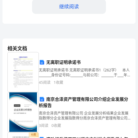
高
继续阅读
分
D.费用
冲
第5题：单选题(本题1分)
刺
相关文档
试
无离职证明承诺书
无离职证明承诺书 无离职证明承诺书1（262字） 本人
卷
________身份证号码:________与前公司：________于____年
____月____日解除劳动合同，并.办-理完全部离职手续，
45
阅读
1
收藏
已
完
南京合泽资产管理有限公司介绍企业发展分
整
析报告
第6题：单选题(本题1分)
南京合泽资产管理有限公司 企业发展分析结果企业发展
版
指数得分企业发展指数得分南京合泽资产管理有限公司
综合得分说明：企业发展指数根据企业规模、企业创
3
阅读
0
收藏
A.原始凭证
最
新、企业风险、企业活力四个维度对企业发展情况进行
评价。
B.账簿
付费