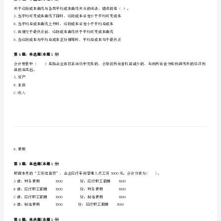
账簿中书写要规范，书写的文字和数字一般应占格距的()。
县
A.四分之一
B.三分之一
中
C.二分之一
级
D.四分之三
统
第2题：单选题(本题1分)
计
由于经济衰退导致需求不足而引起的失业属于（）。
A.季节性失业
师
B.摩擦性失业
《统
C.结构性失业
D.周期性失业
计
基
第3题：单选题(本题1分)