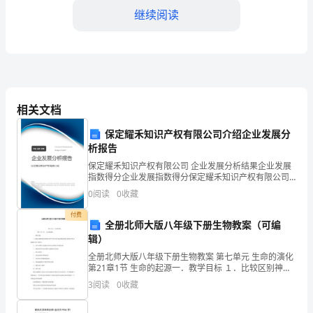
·
继续阅读
科
埃
略
的
相关文档
一
保定耀禾知识产权有限公司介绍企业发展分
析报告
部
保定耀禾知识产权有限公司 企业发展分析结果企业发展
指数得分企业发展指数得分保定耀禾知识产权有限公司
小
综合得分说明：企业发展指数根据企业规模、企业创
0
阅读
0
收藏
新、企业风险、企业活力四个维度对企业发展情况进行
说，
评价。
付费
全册北师大版八年级下册生物教案（可编
讲
辑）
述
全册北师大版八年级下册生物教案 第七单元 生命的演化
第21章1节 生命的起源一．教学目标 １．比较区别神创
了
论自然发生论生生论宇宙生命
3
阅读
0
收藏
一