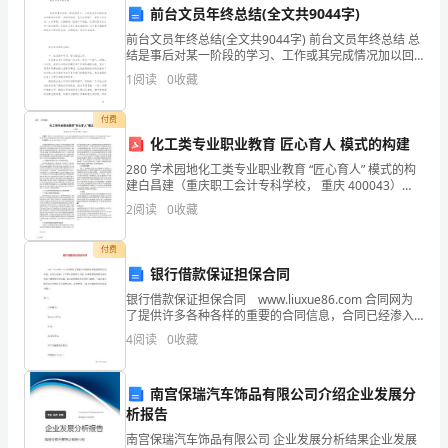
前台文员年终总结(全文共9044字)
个
前台文员年终总结(全文共9044字) 前台文员年终总结 总
关
结是事后对某一阶段的学习、工作或其完成情况加以回
顾和分析的一种书面材料，它可以明确下一步的工作方
1
阅读
0
收藏
向，少走弯路，少犯错误，提高工作效益，让我们来
于
付费
一
化工类专业职业教育 匠心育人 模式的构建
个
280 学术园地化工类专业职业教育 “匠心育人” 模式的构
建白昌建（重庆职工会计专科学校， 重庆 400043）
牧
【摘要】文章就化工类专业职业教育匠心育人模式的构
2
阅读
0
收藏
建进行讨论， 对职业院校当前的匠心育人模
羊
付费
少
银行借款保证担保合同
年
银行借款保证担保合同 www.liuxue86.com 合同网为
了提供许多各种各样的重要的合同信息，合同已经渗入
了平常生活的各个方面，如果你想处理好生活中的各个
圣
4
阅读
0
收藏
繁琐细节的问题，那可需要增进对合同的了
地
南宫保瑞汽车饰品有限公司介绍企业发展分
亚
析报告
哥
南宫保瑞汽车饰品有限公司 企业发展分析结果企业发展