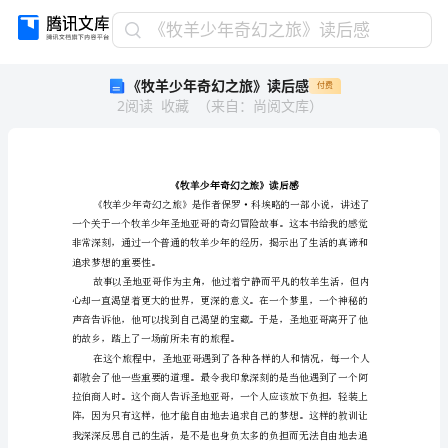
《牧
《牧羊少年奇幻之旅》读后感
羊
《牧羊少年奇幻之旅》读后感
付费
少
2
阅读
收藏
（
来自
：
尚阅文库
）
年
奇
幻
之
旅》
读
后