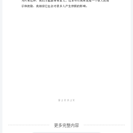
《牧
羊
少
年
奇
幻
之
旅》
是
我们会成功的。
作
者
保
更多完整内容
罗