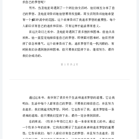
感
追求梦想的重要性。
《牧
羊
少
年
的故乡，踏上了一场前所未
奇
幻
之
旅》
读
后
求自己的梦想呢？
感