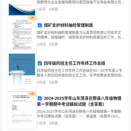
指数得分企业发展指数得分南宫保瑞汽车饰品有限公司
综合得分说明：企业发展指数根据企业规模、企业创
的
1
阅读
0
收藏
新、企业风险、企业活力四个维度对企业发展情况进行
评价。
奇
付费
煤矿支护材料抽检管理制度
幻
煤矿支护材料抽检管理制度为认真贯彻恒源公司技术文
件精神，加强锚杆、锚索等支护材料质量监控工作，杜
冒
绝不合格材料入井，消除安全隐患，实现支护材料质量
2
阅读
0
收藏
监控的动态管理。一、组织机构成立支护材料抽检领导
险
小组：二
故
四年级的班主任工作年终工作总结
事。
四年级的班主任工作年终工作总结在XX---XX学年度上学
期本人担任四年级的班主任工作，在学校整体思想的指
这
导下，经过全体师生一学期的共同努力，己经形成了班
0
阅读
0
收藏
风正，学风浓，同学之间团结友爱、刻苦学习、互相帮
本
付费
2024-2025学年山东菏泽巨野县八年级物理
书
第一学期期中考试模拟试题（含答案）
给
2024-2025学年山东菏泽巨野县八年级物理第一学期期
中考试模拟试题（含答案）一、单选题（本题共10小
我
题，每题3分，共30分）1、如图是小明在探究甲、乙、
1
阅读
0
收藏
丙三种物质质量与体积关系时作出的图像.分析图