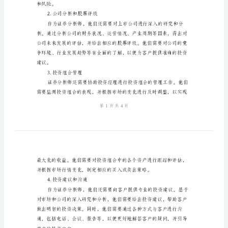
说
明
模
策。
版
二、主要职责
证
1.证券市场研究与分析
券
分
析
师
岗
和风险。
位