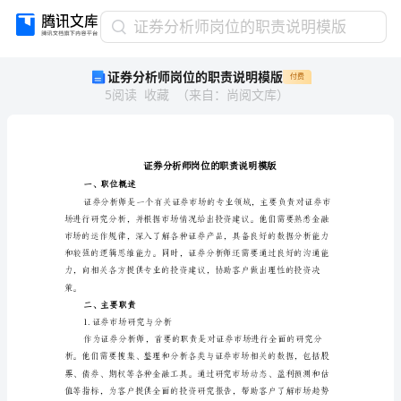
证
证券分析师岗位的职责说明模版
券
证券分析师岗位的职责说明模版
付费
分
5
阅读
收藏
（
来自
：
尚阅文库
）
析
师
岗
位
的
职
一、职位概述
责