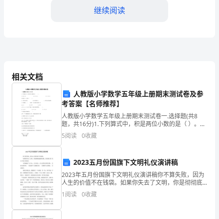
券
继续阅读
分
析
师
是
相关文档
4.投资建议和沟通
一
人教版小学数学五年级上册期末测试卷及参
考答案【名师推荐】
个
人教版小学数学五年级上册期末测试卷一.选择题(共8
题，共16分)1.下列算式中，积是两位小数的是（ ）。
有
A.0.98×30 B.0.8×6.6 C.0.
5
阅读
0
收藏
关
证
2023五月份国旗下文明礼仪演讲稿
客户的投资方向。
2023年五月份国旗下文明礼仪演讲稿你不算失败，因为
券
人生的价值不在钱袋。如果你失去了文明，你是彻彻底
5.参与金融产品的设计与创新
底的失败，因为你已经 失去了做人的真谛。文明涵盖了
市
1
阅读
0
收藏
人与人、人与社会、人与自然之间的关系。 它的主要作
场