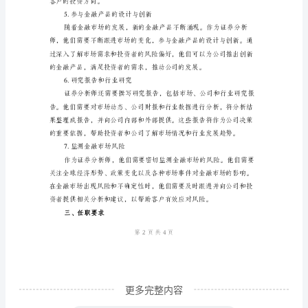
2.公司分析和股票评级
的
职
责
说
明
模
建议。
版
3.投资组合管理
一、
职
位
概
述
更多完整内容
证