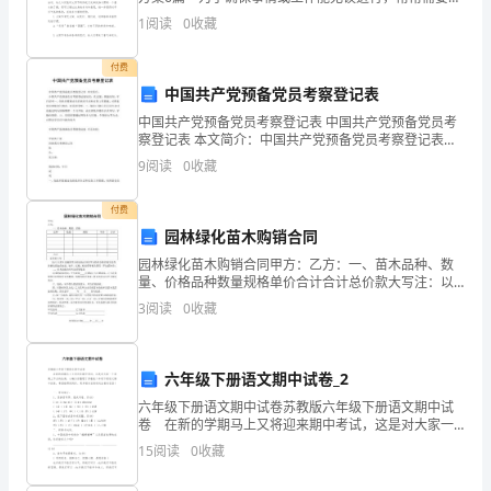
先制定方案，方案属于计划类文书的一种。那么应当如
1
阅读
0
收藏
场
何制定方案呢？以下是小编为大家整理的庆祝元宵节活
三、任职要求
进
付费
中国共产党预备党员考察登记表
行
中国共产党预备党员考察登记表 中国共产党预备党员考
察登记表 本文简介：中国共产党预备党员考察登记表姓
研
名：党支部：填表时间：年月说明一、党组织要通过党
9
阅读
0
收藏
的组织生活和实际工作锻炼，对预备党员继续进行教
究
付费
分
园林绿化苗木购销合同
析，
园林绿化苗木购销合同甲方：乙方：一、苗木品种、数
量、价格品种数量规格单价合计合计总价款大写注：以
并
上苗木运输到甲方指定地点并经甲方验收合格后视为交
3
阅读
0
收藏
货，价格包括起苗包装、装车、运输、检疫费等相关费
根
用（不包
据
六年级下册语文期中试卷_2
六年级下册语文期中试卷苏教版六年级下册语文期中试
市
卷 在新的学期马上又将迎来期中考试，这是对大家一
个学期上节点的检测，小编为你整理了苏教版六年级下
场
15
阅读
0
收藏
册语文期中试卷，希望能帮助到你。更多相关信息请关
注相