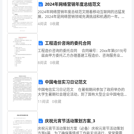
2024年网络营销年度总结范文
的
2024年网络营销年度总结范文随着移动互联网的迅猛发
专
展，2024年是网络营销领域充满挑战和机遇的一年。在
竞争激烈的市场环境下，我们坚持不懈地秉承着创新、
4
阅读
0
收藏
专注、务实的理念，通过精心策划并执行一系列的网络
业
6.研究报告和行业研究
领
工程造价咨询的委托合同
域，
工程造价咨询的委托合同 合同编号：20xx年第(019)号
兹由甲方委托乙方办理基建工程造价、咨询服务业
主
务，经双方协商，同意共同尊守以下条款。 一、委托
8
阅读
0
收藏
服务、审计、验证项
要
负
中国电信实习日记范文
责
中国电信实习日记范文 在暑假期间参加了政府举办的
7.监测金融市场风险
大学生暑期社会理论活动，到了国有大型企业中国电信
东坑分公司的技术部门实习已经有一个星期了。在这个
对
11
阅读
0
收藏
星期里我亲身感受了对投身工作的所要面对的情况，逐
渐适
证
庆祝元宵节活动策划方案_3
券
庆祝元宵节活动策划方案（必备）庆祝元宵节活动策划
市
方案6篇 为了确保事情或工作能无误进行，常常需要预