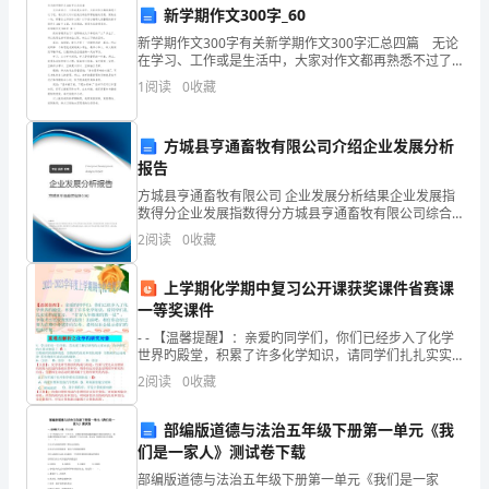
新学期作文300字_60
和
主要表现在以下几个方面：
新学期作文300字有关新学期作文300字汇总四篇 无论
在学习、工作或是生活中，大家对作文都再熟悉不过了
对
吧，通过作文可以把我们那些零零散散的思想，聚集在
1
阅读
0
收藏
一块。那要怎么写好作文呢？以下是小编帮大家整理
环
境
方城县亨通畜牧有限公司介绍企业发展分析
报告
保
方城县亨通畜牧有限公司 企业发展分析结果企业发展指
数得分企业发展指数得分方城县亨通畜牧有限公司综合
护
得分说明：企业发展指数根据企业规模、企业创新、企
2
阅读
0
收藏
业风险、企业活力四个维度对企业发展情况进行评价。
的
该企
上学期化学期中复习公开课获奖课件省赛课
重
一等奖课件
视，
- - 【温馨提醒】：亲爱旳同学们，你们已经步入了化学
世界旳殿堂，积累了许多化学知识，请同学们扎扎实实
绿
仔细复习， “打好九年级来旳第一仗”，争取考出比较理
2
阅读
0
收藏
想旳成绩！加油吧，相信
色
部编版道德与法治五年级下册第一单元《我
食
们是一家人》测试卷下载
部编版道德与法治五年级下册第一单元《我们是一家