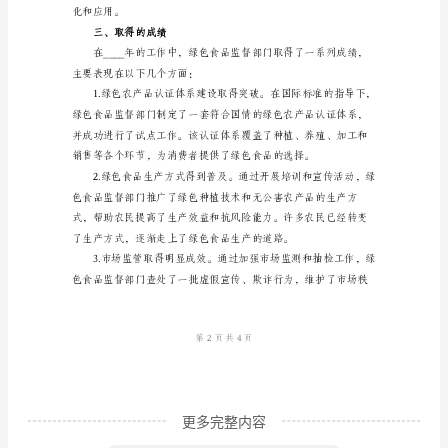
范
文
____
年
绿
色
食
经验，推动绿色食品标准国际化。
品
工
作
总
结
更多完整内容
一、