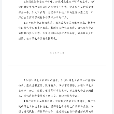
范
文
2024
年
绿
色
二、工作概述
食
品
工
作
总
结