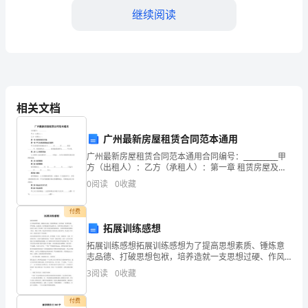
引
继续阅读
言
随
着
相关文档
人
们
广州最新房屋租赁合同范本通用
健
广州最新房屋租赁合同范本通用合同编号：__________甲
方（出租人）：乙方（承租人）：第一章 租赁房屋及用
途第一条 甲方出租房屋地址及面积甲方出租的房屋地址
康
0
阅读
0
收藏
位于_______市_______区__
意
付费
拓展训练感想
识
拓展训练感想拓展训练感想为了提高思想素质、锤炼意
的
化和应用。
志品德、打破思想包袱，培养造就一支思想过硬、作风
顽强、品德高尚、业务精通的有色金属六队。队领导精
3
阅读
0
收藏
提
心策化组织了一次对部分六队员工的为期二天的全封闭
三、取得的成绩
式素质拓
高
付费