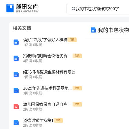
我
的
相关文档
我的书包状物
书
读好书写好字做好人样稿
付费
包
1
阅读
0
收藏
冯老师的眼睛会说话优秀作文
状
付费
4
阅读
0
收藏
物
绍兴柯桥鑫通金属材料有限公司介绍企业发展分析报告
2
阅读
0
收藏
作
2025年先进技术科研基地租赁合同范本
付费
3
阅读
0
收藏
文
书包。
幼儿园保教保育自评自查报告
付费
200
2
阅读
0
收藏
道德讲堂主持稿1
付费
字
2
阅读
0
收藏