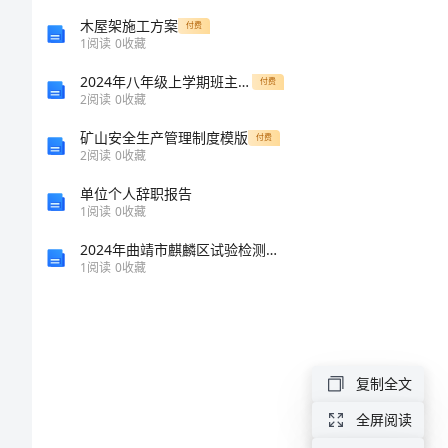
我
木屋架施工方案
付费
1
阅读
0
收藏
的
2024年八年级上学期班主工作总结
付费
书
2
阅读
0
收藏
包
矿山安全生产管理制度模版
付费
2
阅读
0
收藏
状
单位个人辞职报告
物
1
阅读
0
收藏
作
2024年曲靖市麒麟区试验检测师之交通工程考试题库及答案（各地真题）
文
1
阅读
0
收藏
200
字
我
复制全文
的
全屏阅读
书