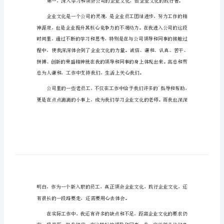
销售转正个人述职报告篇1
销
售
转
个月的时间，现申请转为__正式员工。
正
个
人
述
职
报
告
销
售