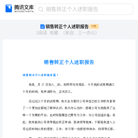
销
销售转正个人述职报告
售
销售转正个人述职报告
付费
转
2
阅读
收藏
（
来自
：
三一办公
）
正
个
人
述
职
报
告