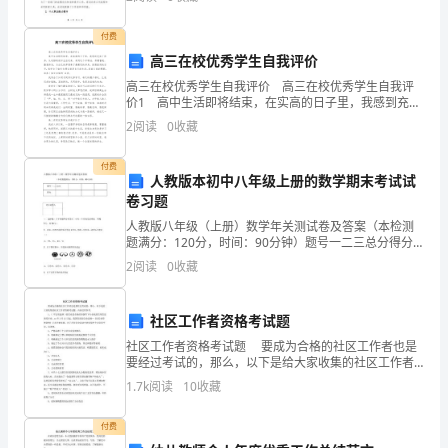
况和自我提高的能力，都对我来说是非常有价值的经验
时
付费
间，
高三在校优秀学生自我评价
现
高三在校优秀学生自我评价 高三在校优秀学生自我评
价1 高中生活即将结束，在实高的日子里，我感到充实
申
了很多，从幼稚的初中生活走来，来到这个中转站，养
2
阅读
0
收藏
的工作打下坚实的基础。
精畜锐，整装待发，为自己的梦想奏了最豪迈的号角。
请
付费
人教版本初中八年级上册的数学期末考试试
转
卷习题
为
人教版八年级（上册）数学年关测试卷及答案（本检测
题满分：120分，时间：90分钟）题号一二三总分得分
__
评分阅卷人一、选择题（以下各题所给答案中，中有一
2
阅读
0
收藏
个答案是正确的。每题3分，共36分）1．已知三角形两
正
社区工作者资格考试题
式
社区工作者资格考试题 要成为合格的社区工作者也是
员
要经过考试的，那么，以下是给大家收集的社区工作者
资格考试题，内容仅供参考。 1、( 不定项选择 )征信
1.7k
阅读
10
收藏
工。
业是市场经济条件下专业化的信用信息效劳行业
经
付费