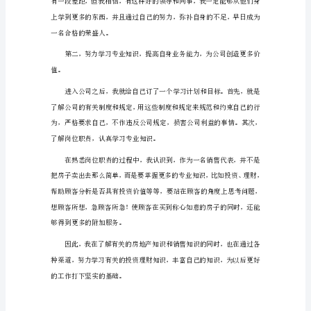
转
正
个
人
述
职
报
告
篇
1
我
是
__