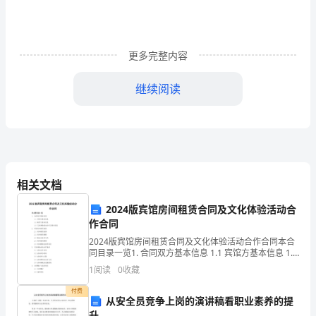
月
27
日
更多完整内容
加
继续阅读
入
__
的。
按
相关文档
照
2024版宾馆房间租赁合同及文化体验活动合
劳
作合同
2024版宾馆房间租赁合同及文化体验活动合作合同本合
动
同目录一览1. 合同双方基本信息 1.1 宾馆方基本信息 1.2
租赁方基本信息 1.3 文化体验活动合作方基本信息2. 宾
发
1
阅读
0
收藏
一名合格的荣盛人。
馆房间租赁条
规
付费
从安全员竞争上岗的演讲稿看职业素养的提
升