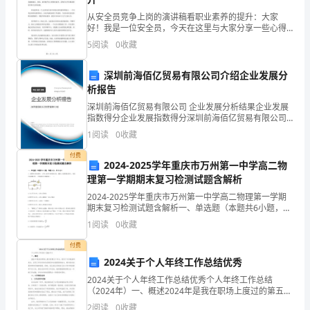
定，
从安全员竞争上岗的演讲稿看职业素养的提升：大家
今
值。
好！我是一位安全员，今天在这里与大家分享一些心得
体会，希望能够对大家有所启发。作为一个安全员，我
5
阅读
0
收藏
天
们的工作是保障企业的安全。安全工作的重要性不言而
喻，很多企
我
深圳前海佰亿贸易有限公司介绍企业发展分
析报告
的
深圳前海佰亿贸易有限公司 企业发展分析结果企业发展
指数得分企业发展指数得分深圳前海佰亿贸易有限公司
试
综合得分说明：企业发展指数根据企业规模、企业创
1
阅读
0
收藏
新、企业风险、企业活力四个维度对企业发展情况进行
用
评价。
了解岗位职责，认真学习专业知识。
付费
2024-2025学年重庆市万州第一中学高二物
期
理第一学期期末复习检测试题含解析
满
2024-2025学年重庆市万州第一中学高二物理第一学期
期末复习检测试题含解析一、单选题（本题共6小题，每
三
题4分，共24分）1、如图所示的电路中，A1和A2是两个
1
阅读
0
收藏
相同的灯泡，线圈L自感系数足够大，电阻
个
付费
2024关于个人年终工作总结优秀
月
2024关于个人年终工作总结优秀个人年终工作总结
的
（2024年）一、概述2024年是我在职场上度过的第五个
年头，经历了许多挑战和机会。各项工作任务的完成情
够得到更多的附加服务。
2
阅读
0
收藏