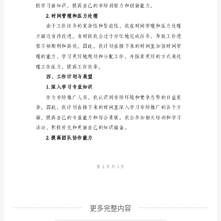
____
年
个
人
月
2.团队合作成果突出
工
作
总
结
报
告
尊
敬
更多完整内容