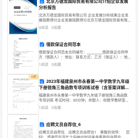
北京万德龙国际贸易有限公司介绍企业发展
XX，
分析报告
经
北京万德龙国际贸易有限公司 企业发展分析结果企业发
展指数得分企业发展指数得分北京万德龙国际贸易有限
过
公司综合得分说明：企业发展指数根据企业规模、企业
4
阅读
0
收藏
创新、企业风险、企业活力四个维度对企业发展情况进
行评
一
借款保证合同范本
年
理工作压力，提高工作效率。
借款保证合同范本合同编号：__________借款保证合同甲
方（借款人）：地址：联系方式：乙方（保证人）：地
的
四、工作计划与展望
址：联系方式：鉴于甲方因资金需求，向乙方借款，为
1
阅读
0
收藏
确保借款的履行，双方本着平等、自愿、诚实信用
努
1.深入学习专业知识
付费
力
2023年福建泉州市永春第一中学数学九年级
下册锐角三角函数专项训练试卷（含答案详解
工
版）
福建泉州市永春第一中学数学九年级下册锐角三角函数
专项训练 考试时间：90分钟；命题人：校数学教研室考
作，
生注意：1、本卷分第I卷（选择题）和第Ⅱ卷（非选择
1
阅读
0
收藏
题）两部分，满分100分，考试时间90分钟2、答卷
现
将
应聘文员自荐信_6
2.提高团队协作能力
应聘文员自荐信 应聘文员自荐信1 尊敬的领导： 您
我
好! 感谢您在百忙之中抽出时间来查看我的自荐信，希