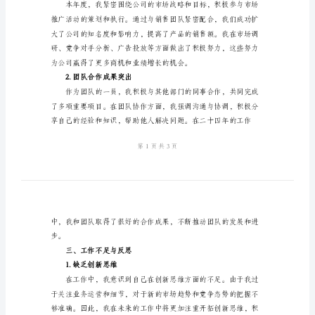
告
2024
年
一、工作概述
个
人
月
工
作
总
二、工作亮点
结
1.市场推广成果显著
报
告