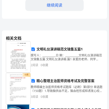
的
继续阅读
上
级
领
步。
导：
相关文档
三、工作不足与反思
您
文明礼仪演讲稿范文锦集五篇1
1.缺乏创新思维
好！
撰写人：___________日 期：___________文明礼仪演讲稿范
文锦集五篇 文明礼仪演讲稿 篇1 亲爱的老师、同学
我
们： 大家早上好!我今天演讲的题目是“争做文明少
2
阅读
0
收藏
年”。 中
是
付费
XX
精心整理主治医师资格考试及完整答案
部
教师精编主治医师资格考试题库（必刷）第I部分 单选题
（150题）1.导致脑供血不足，脑血栓形成和诱发心绞痛
门
A: 血压下降过多过快B: 反跳现象C: 预防耐药性D: 零时效
3
阅读
0
收藏
应答案：A2.22岁女性，月经
2.时间管理和压力处理
的