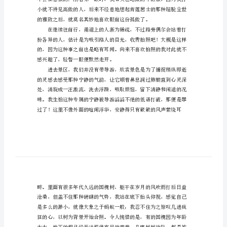
游
记
古代建筑最多的地方之一。
作
文
1200
字
201x
年
10
月，
我
和