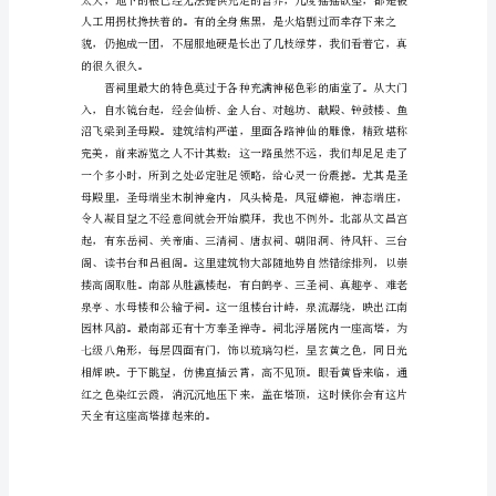
两
位
好
友
同
感兴趣了，轻瞥一眼便默然走开。
游
晋
祠；
问
我
为
什
么