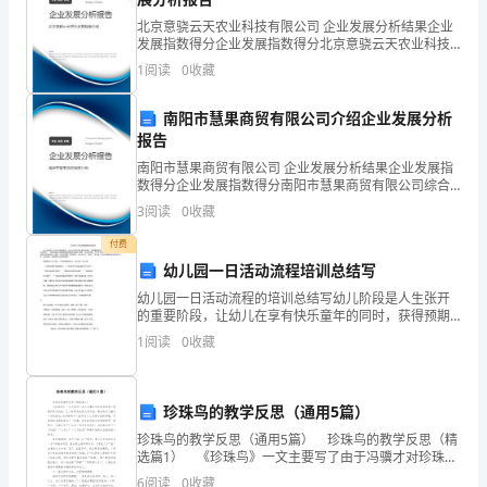
方
北京意骁云天农业科技有限公司 企业发展分析结果企业
发展指数得分企业发展指数得分北京意骁云天农业科技
人，
有限公司综合得分说明：企业发展指数根据企业规模、
1
阅读
0
收藏
企业创新、企业风险、企业活力四个维度对企业发展情
青
况进
南阳市慧果商贸有限公司介绍企业发展分析
山
报告
流
南阳市慧果商贸有限公司 企业发展分析结果企业发展指
数得分企业发展指数得分南阳市慧果商贸有限公司综合
水
得分说明：企业发展指数根据企业规模、企业创新、企
3
阅读
0
收藏
业风险、企业活力四个维度对企业发展情况进行评价。
该企
在
付费
幼儿园一日活动流程培训总结写
我
幼儿园一日活动流程的培训总结写幼儿阶段是人生张开
眼
的重要阶段，让幼儿在享有快乐童年的同时，获得预期
的张开和提高，是我们幼儿教育的目标所在。一日活动
1
阅读
0
收藏
是幼儿园教育授课的根本和基础。做好一日活动的每一
里
个环节
显
珍珠鸟的教学反思（通用5篇）
得
珍珠鸟的教学反思（通用5篇） 珍珠鸟的教学反思（精
选篇1） 《珍珠鸟》一文主要写了由于冯骥才对珍珠鸟
太
的悉心照顾和真切关爱，让小珍珠鸟由怕人到不怕，最
6
阅读
0
收藏