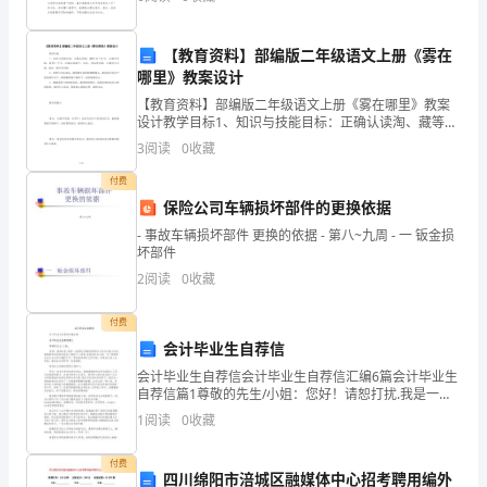
后到与人融为一体的经过,从而谱写了一曲鸟与人之
过
【教育资料】部编版二年级语文上册《雾在
于
哪里》教案设计
平
天全有这座高塔撑起来的。
【教育资料】部编版二年级语文上册《雾在哪里》教案
设计教学目标1、知识与技能目标：正确认读淘、藏等10
淡
个生字；正确书写暗、街等7个字。正确认读淘气、无
3
阅读
0
收藏
论、岸边等词语；正确书写大海、海水、船只等词语。
无
2、
付费
保险公司车辆损坏部件的更换依据
奇
- 事故车辆损坏部件 更换的依据 - 第八~九周 - 一 钣金损
了，
坏部件
2
阅读
0
收藏
总
是
付费
会计毕业生自荐信
向
会计毕业生自荐信会计毕业生自荐信汇编6篇会计毕业生
自荐信篇1尊敬的先生/小姐：您好！请恕打扰.我是一名
往
刚刚从湖南商学院会计系毕业的大学生.我很荣幸有机回
1
阅读
0
收藏
向您呈上我的个人资料.在投身社会之际，为了找到符
那
付费
种
四川绵阳市涪城区融媒体中心招考聘用编外