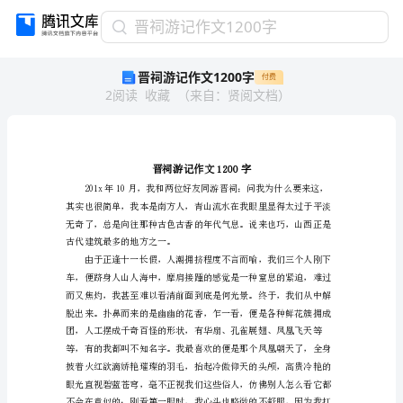
晋
晋祠游记作文1200字
祠
晋祠游记作文1200字
付费
游
2
阅读
收藏
（
来自
：
贤阅文档
）
记
作
文
1200
字
晋
祠