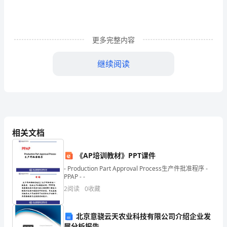
要
来
这，
更多完整内容
其
继续阅读
实
也
很
简
相关文档
单，
《AP培训教材》PPT课件
我
- Production Part Approval Process生产件批准程序 -
PPAP - -
本
2
阅读
0
收藏
是
的很久很久。
南
北京意骁云天农业科技有限公司介绍企业发
展分析报告