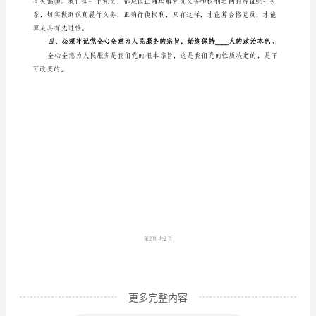
刘
军
实做好保持党的纯洁性各项工作。”
保
持
严格队伍管理相结合，坚持“四个必须”。
纯
洁
性，
让
党
更
加
坚
更多完整内容
强