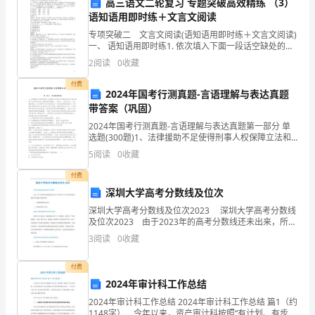
纯
高三语文二轮复习 专题突破高效精练 （3）
语知语用即时练＋文言文阅读
洁
专项突破二 文言文阅读(语知语用即时练＋文言文阅读)
一、 语知语用即时练1. 依次填入下面一段话空缺处的词
性，
语，最恰当的一组是( )九一八事变之后，为避劫难，国
可改变的。
2
阅读
0
收藏
民政府决定“国宝”南迁。一批有爱国之心的
对
付费
2024年国考行测真题-言语理解与表达真题
于
带答案（巩固）
夺
2024年国考行测真题-言语理解与表达真题第一部分 单
选题(300题)1、法律援助不足使得刑事人权保障立法和
取
司法方面的诸多进步难以普惠于所有的甚至是大多数的
5
阅读
0
收藏
犯罪嫌疑人、被告人，进而出现了二元失衡的现
全
付费
深圳大学高考分数线及位次
面
深圳大学高考分数线及位次2023 深圳大学高考分数线
建
及位次2023 由于2023年的高考分数线还未出来，所以
请以2022的高考录取分数线作为填报志愿的参考! 一、
3
阅读
0
收藏
传统高考省份(部分) 二、新
设
付费
小
2024年审计科工作总结
康
2024年审计科工作总结 2024年审计科工作总结 篇1（约
1148字） 今年以来，资产审计科按照“有计划、有步