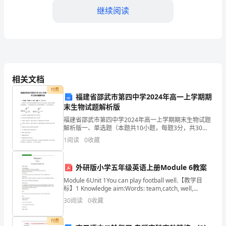
继续阅读
有，
我
深
有
个被吸收入党
相关文档
感
1、对党忠诚，有为党服务的热忱；
付费
福建省邵武市第四中学2024年高一上学期期
触，
2、
末生物试题解析版
始
福建省邵武市第四中学2024年高一上学期期末生物试题
解析版一、单选题（本题共10小题，每题3分，共30
分）1、如图装置1是为探究酵母菌细胞呼吸类型而设计
终
1
阅读
0
收藏
的实验装置（酵母菌以葡萄糖作为能源物质），用等量
保
外研版小学五年级英语上册Module 6教案
持
Module 6Unit 1You can play football well.【教学目
标】1 Knowledge aim:Words: team,catch, well,
党
fantastic, g
30
阅读
0
收藏
的
算是具有先进性。
付费