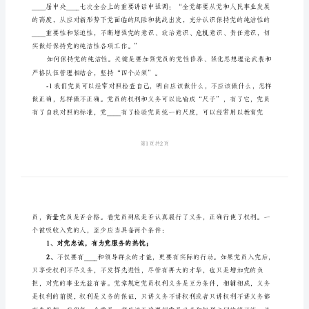
洁
性
心
得
体
会
范
文
朔
城
区
二
中