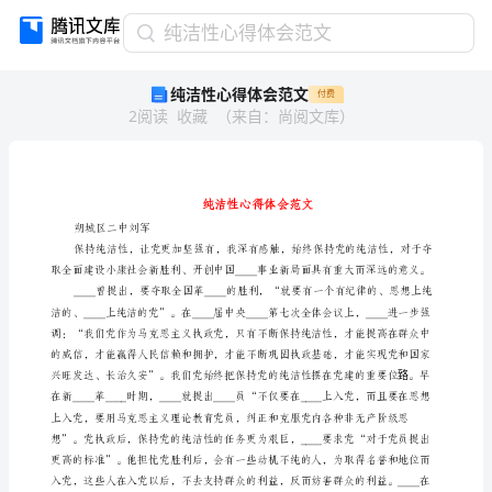
纯
纯洁性心得体会范文
洁
纯洁性心得体会范文
付费
性
2
阅读
收藏
（
来自
：
尚阅文库
）
心
得
体
会
范
文
朔城区二中刘军
纯