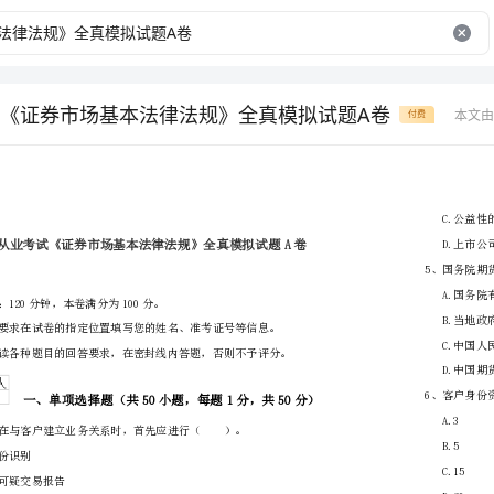
《证券市场基本法律法规》全真模拟试题A卷
本文由
付费
省
（市区）
姓名
准考证号
………
密
……….………
…
考试须知：
封
………………
1、考试时间：120分钟，本卷满分为100分。
…
线
………………
…
内
……..………