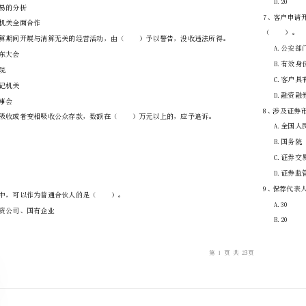
………
不
………………
…….
准
………………
答
…….
A.客户身份识别
题
……………
B.大额和可疑交易报告
C.可疑交易的分析
D.与司法机关全面合作
A.公司股东大会
B.人民法院
C.公司登记机关
D.公司董事会
A.100