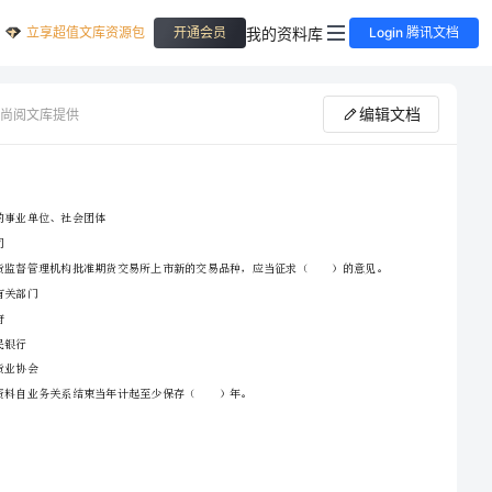
立享超值文库资源包
我的资料库
开通会员
Login 腾讯文档
编辑文档
尚阅文库提供
C.公
证券从业考试《证券市场基本法律法规》全真模拟试题A卷
D.上市公司
A.国务院有关部门
B.当地政府
2、请首先按要求在试卷的指定位置填写您的姓名、准考证号等信息。
C.中国人民银行
3、请仔细阅读各种题目的回答要求，在密封线内答题，否则不予评分。