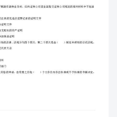
D.中国期货业协会
一、单项选择题（共50小题，每题1分，共50分）
A.3
1、证券公司在与客户建立业务关系时，首先应进行（）。
B.5
C.15
D.20
（）。
2、公司在清算期间开展与清算无关的经营活动，由（）予以警告，没收违法所得。
B.有效身份证明文件
C.客户具有支配权的资产证明
D.融资融券担保品证明
3、个人非法吸收或者变相吸收公众存款，数额在（）万元以上的，应予追诉。
A.全国人民代表大会
B.国务院