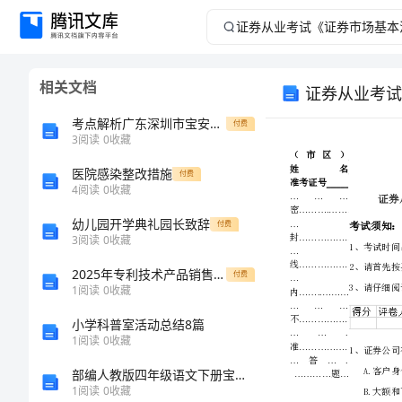
证
券
相关文档
证券从业考试
从
考点解析广东深圳市宝安中学物理八年级下册期末考试同步测评试题（含答案解析）
付费
业
3
阅读
0
收藏
医院感染整改措施
考
付费
4
阅读
0
收藏
试
幼儿园开学典礼园长致辞
付费
3
阅读
0
收藏
《证
2025年专利技术产品销售授权合同
付费
1
阅读
0
收藏
券
小学科普室活动总结8篇
市
1
阅读
0
收藏
部编人教版四年级语文下册宝葫芦的秘密同步练习及答案
场
1
阅读
0
收藏