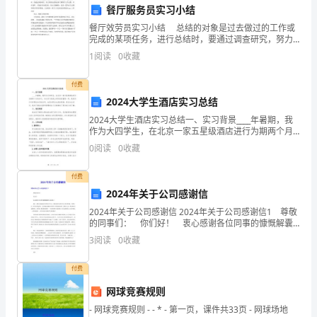
了
餐厅服务员实习小结
置，保障了小区的安全和秩序。
餐厅效劳员实习小结 总结的对象是过去做过的工作或
服
完成的某项任务，进行总结时，要通过调查研究，努力
掌握全面情况和了解整个工作过程，只有这样，才能进
5.居民活动策划
务
1
阅读
0
收藏
行全面总结，防止以偏概全。这是一篇为在大家推荐的
实用
质
付费
2024大学生酒店实习总结
量
2024大学生酒店实习总结一、实习背景____年暑期，我
和
作为大四学生，在北京一家五星级酒店进行为期两个月
的实习。本次实习是我大学阶段的重要一环，既是对于
0
阅读
0
收藏
所学理论知识的应用，也是对职业生涯的预演。通过这
管
付费
理
区内部的和谐与团结。
2024年关于公司感谢信
水
2024年关于公司感谢信 2024年关于公司感谢信1 尊敬
三、存在问题及改进措施
的同事们： 你们好！ 衷心感谢各位同事的慷慨解囊
平，
和无私帮助！ 我司__销售分部副科长的母亲以及公司__
3
阅读
0
收藏
1.人员素质待提高
销售总部作业组长的父亲身患重病，
取
付费
得
网球竞赛规则
了
- 网球竞赛规则 - - * - 第一页，课件共33页 - 网球场地