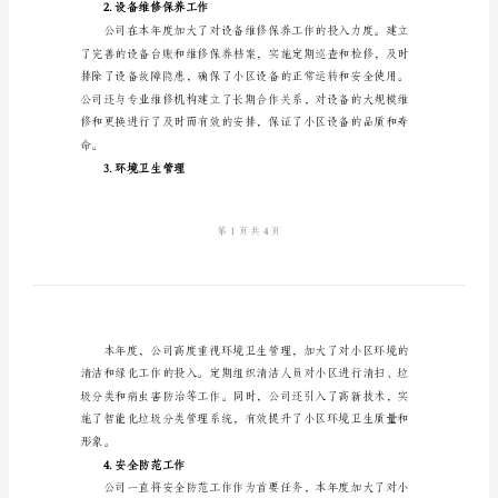
物
业
公
司
二、工作内容及成果
工
1.客户满意度提升
作
总
结
范
文
的一致好评。
一、
总
2.设备维修保养工作