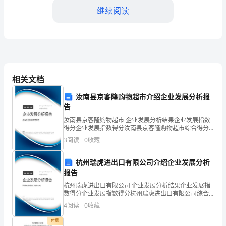
司
继续阅读
积
极
推
进
相关文档
各
汝南县京客隆购物超市介绍企业发展分析报
告
项
汝南县京客隆购物超市 企业发展分析结果企业发展指数
工
形象。
得分企业发展指数得分汝南县京客隆购物超市综合得分
说明：企业发展指数根据企业规模、企业创新、企业风
3
阅读
0
收藏
作，
险、企业活力四个维度对企业发展情况进行评价。该企
4.安全防范工作
业的
全
杭州瑞虎进出口有限公司介绍企业发展分析
报告
面
杭州瑞虎进出口有限公司 企业发展分析结果企业发展指
数得分企业发展指数得分杭州瑞虎进出口有限公司综合
提
得分说明：企业发展指数根据企业规模、企业创新、企
4
阅读
0
收藏
业风险、企业活力四个维度对企业发展情况进行评价。
升
该企
付费