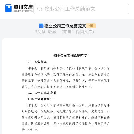
物
物业公司工作总结范文
业
物业公司工作总结范文
付费
公
3
阅读
收藏
（
来自
：
尚阅文库
）
司
工
作
总
结
范
一、总体情况
文