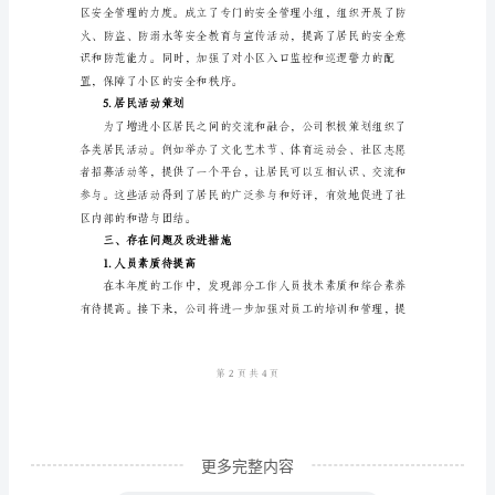
体
情
况
本
年
度，
命。
我
3.环境卫生管理
所
在
的
物
业
公
更多完整内容