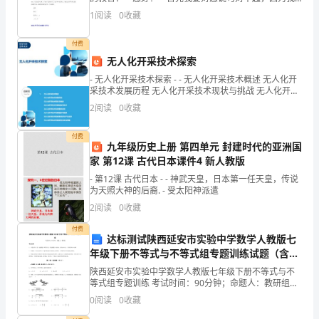
的任性与无理让您生气了，并且不得以当着全体同学来
1
阅读
0
收藏
到
批评我，我从小就是这种不良习惯，一直以来
水
付费
无人化开采技术探索
的
- 无人化开采技术探索 - - 无人化开采技术概述 无人化开
采技术发展历程 无人化开采技术现状与挑战 无人化开采
循
技术关键设备与技术 无人化开采技
2
阅读
0
收藏
环
付费
过
九年级历史上册 第四单元 封建时代的亚洲国
家 第12课 古代日本课件4 新人教版
程
- 第12课 古代日本 - - 神武天皇，日本第一任天皇，传说
为天照大神的后裔. - 受太阳神派遣
并
2
阅读
0
收藏
明
付费
达标测试陕西延安市实验中学数学人教版七
白
年级下册不等式与不等式组专题训练试题（含详
解）
如
陕西延安市实验中学数学人教版七年级下册不等式与不
等式组专题训练 考试时间：90分钟；命题人：教研组考
何
生注意：1、本卷分第I卷（选择题）和第Ⅱ卷（非选择
0
阅读
0
收藏
题）两部分，满分100分，考试时间90分钟2、答卷