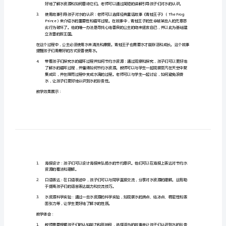
2.
认
3.
识
教学内容：
教
1.
为什么水很重要
案
2.
水的循环过程
教
3.
如何节约水资源
案
教学步骤：
名
1.
称：
水的认识、探究和感悟。
用
2.
故
事