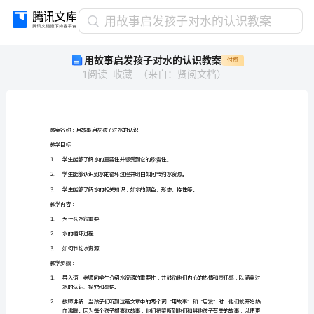
用
用故事启发孩子对水的认识教案
故
用故事启发孩子对水的认识教案
付费
事
1
阅读
收藏
（
来自
：
贤阅文档
）
启
发
孩
子
对
教案名称：用故事启发孩子对水的认识
水
教学目标：
的
1.