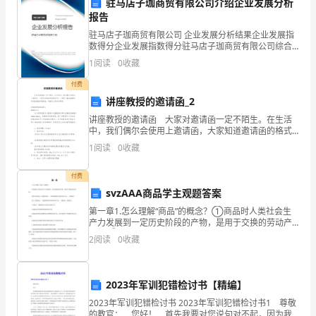
驻马店子珈商贸有限公司介绍企业发展分析
受
报告
3.
和教育学生。
驻马店子珈商贸有限公司 企业发展分析结果企业发展指
到
数得分企业发展指数得分驻马店子珈商贸有限公司综合
得分说明：企业发展指数根据企业规模、企业创新、企
它
1
阅读
0
收藏
业风险、企业活力四个维度对企业发展情况进行评价。
该企
付费
的
讲座教授的邀请函_2
珍
讲座教授的邀请函 大家对邀请函一定不陌生。在生活
中，我们偶尔会使用上邀请函，大家知道邀请函的格式
贵
吗？下面是小编收集整理的讲座教授的邀请函，希望对
1
阅读
0
收藏
大家有所帮助。讲座教授的邀请函1尊敬的XX：
性。
付费
学
svzAAA商品学主观题答案
生
第一章1.怎么理解“商品”的概念？①商品时人类社会生
产力发展到一定历史阶段的产物，是用于交换的劳动产
品。 ②狭义的商品：传统的商品，一般是指物质形态的
能
2
阅读
0
收藏
劳动产品。（硬商品）③广义的商品：一般是指所有形
够
2023年军训犯错检讨书【精编】
认
2023年军训犯错检讨书 2023年军训犯错检讨书1 尊敬
识
的教官： 您好！ 首先我要对您说句对不起，因为我