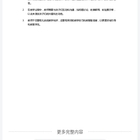
3.
启
发
孩
立友善的新王国。
子
提醒孩子们用最好的方式妥善使用水。
对
水
4.
的
认
水，让孩子们更好地认识到水的珍贵性。
识
教学效果展示：
教
学
目
更多完整内容
标：