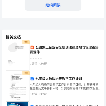
学
继续阅读
生
能
1.
够
资源的看法和理解。
了
相关文档
2.
付费
解
公路施工企业安全培训法律法规与管理篇培
于提高孩子们的语言表达能力和交流技巧。
训课件
水
3.
- - - - - - - -
的
面张力等，让学生更好地了解水的性质。
2
阅读
0
收藏
重
教学体会：
付费
要
七年级人教版历史教学工作计划
1.
七年级人教版历史教学工作计划教学目标：1. 理解并掌
性
性。
握重要历史事件和人物；2. 熟悉世界各个时期的文明发
展；3. 培养学生的历史思维能力和批判性思维能力；4.
并
5
阅读
0
收藏
培养学生的历史情感意识和文化自信心。教学
2.
以此来激发孩子们的兴趣和主动性。
感