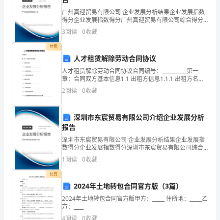
支
广州真迎贸易有限公司 企业发展分析结果企业发展指数
柱
得分企业发展指数得分广州真迎贸易有限公司综合得分
说明：企业发展指数根据企业规模、企业创新、企业风
3
阅读
0
收藏
产
险、企业活力四个维度对企业发展情况进行评价。该企
业的
付费
业，
人才租赁解除劳动合同协议
将
人才租赁解除劳动合同协议合同编号：__________第一
章：合同双方基本信息1.1 出租方信息1.1.1 出租方名
在
螂
称：________________1.1.2 出租方地址：____________
2
阅读
0
收藏
推
肇膈
深圳市东宸贸易有限公司介绍企业发展分析
动
报告
经
深圳市东宸贸易有限公司 企业发展分析结果企业发展指
数得分企业发展指数得分深圳市东宸贸易有限公司综合
济
得分说明：企业发展指数根据企业规模、企业创新、企
1
阅读
0
收藏
业风险、企业活力四个维度对企业发展情况进行评价。
增
该企
付费
2024年土地转包合同官方版（3篇）
长
2024年土地转包合同官方版甲方：_____ 住所地：_____乙
与
方：____
4
阅读
0
收藏