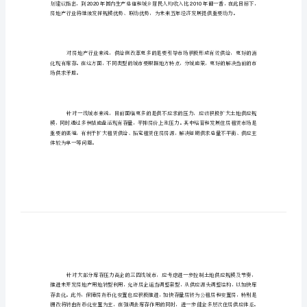
报
羄
薄
蚂蒄
告
虿
螂
肈
前
羁莀
蒈肀
羄
羄
蚇
螀
蚂
莂袈
蒄
螂
GDP15%
蒈
膆莆
肀
前