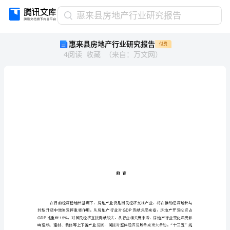
惠
惠来县房地产行业研究报告
来
惠来县房地产行业研究报告
付费
县
4
阅读
收藏
（
来自
：
万文网
）
房
地
产
行
业
研
虿
究
肈羄