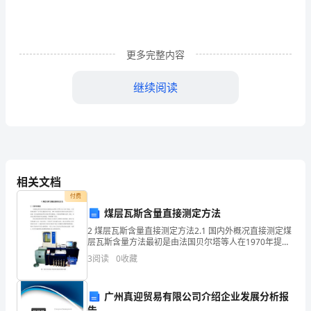
调
下，
更多完整内容
房
继续阅读
地
产
蚁
业
罿蒁
仍
相关文档
是
付费
国
煤层瓦斯含量直接测定方法
2 煤层瓦斯含量直接测定方法2.1 国内外概况直接测定煤
民
层瓦斯含量方法最初是由法国贝尔塔等人在1970年提
薆
出，主要用来估算井下水平钻孔煤芯的含气量。1973年
3
阅读
0
收藏
经
美国矿业局将贝尔塔方法进行了改进，用于地面
袃薀
济
广州真迎贸易有限公司介绍企业发展分析报
告