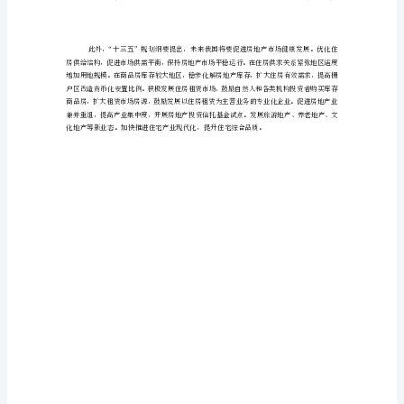
言
蕿
蚇
蚇膅
莂
袈
场供求矛盾。
在
肆
目
前
膂薄
经
济
体较为单一等问题。
稳
增
长
基