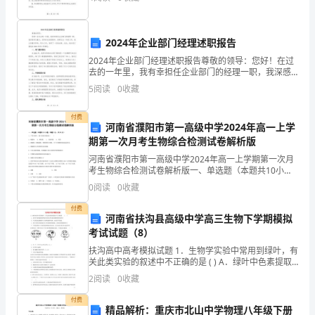
转
型
2024年企业部门经理述职报告
升
2024年企业部门经理述职报告尊敬的领导：您好！在过
去的一年里，我有幸担任企业部门的经理一职，我深感
级
责任重大，但同时也倍感荣幸。回顾过去一年的工作，
5
阅读
0
收藏
我认真履行职责，努力工作，取得了一定的成绩。在
中
此，我
付费
继
河南省濮阳市第一高级中学2024年高一上学
期第一次月考生物综合检测试卷解析版
续
河南省濮阳市第一高级中学2024年高一上学期第一次月
考生物综合检测试卷解析版一、单选题（本题共10小
发
题，每题3分，共30分）1、下列生物中，属于原核生物
0
阅读
0
收藏
的是（ ）A．噬菌体 B．酵母菌
挥
付费
河南省扶沟县高级中学高三生物下学期模拟
重
考试试题（8）
要
扶沟高中高考模拟试题 1．生物学实验中常用到绿叶，有
关此类实验的叙述中不正确的是 ( ) A．绿叶中色素提取
作
的原理是叶绿体中的色素易溶解到有机溶剂中 B．可以
2
阅读
0
收藏
用绿色植物的叶片为材料观察
用。
付费
精品解析：重庆市北山中学物理八年级下册