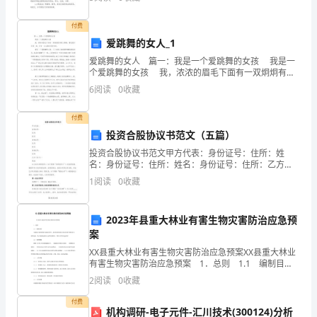
第
一
付费
爱跳舞的女人_1
天
爱跳舞的女人 篇一：我是一个爱跳舞的女孩 我是一
个爱跳舞的女孩 我，浓浓的眉毛下面有一双炯炯有神
上
的大眼睛，嘴巴跟红苹果一样，还有一头乌黑发亮的秀
6
阅读
0
收藏
发。 我是一个爱跳舞的女孩，十分崇拜
午
付费
我
投资合股协议书范文（五篇）
们
投资合股协议书范文甲方代表：身份证号：住所：姓
名：身份证号：住所：姓名：身份证号：住所：乙方
去
（法人）：地址：以上各方共同投资人（以下简称“共同
1
阅读
0
收藏
投资人”）经友好协商，根据中华人民共和国法律、法规
的规定，
的
2023年县重大林业有害生物灾害防治应急预
是
案
威
XX县重大林业有害生物灾害防治应急预案XX县重大林业
有害生物灾害防治应急预案 1．总则 1.1 编制目
海
旳 为规范应急管理和应急响应程序，及时有效控制重
2
阅读
0
收藏
大林业有害生物导致大面积危害，最
蓝
付费
机构调研-电子元件-汇川技术(300124)分析