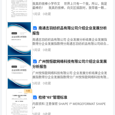
的
我真的很棒小学作文 世界上只有一个我，所以，我是
认
最棒的！ 我真的很棒，向灾区捐款时，我带着一颗热
腾腾的爱心和一袋子零用钱急匆匆地向捐款箱跑去，硬
1
阅读
0
收藏
币碰撞的清脆声里，我仿佛看到在面包与棉衣的热气里
识，
在
南通志羽纺织品有限公司介绍企业发展分析
报告
工
南通志羽纺织品有限公司 企业发展分析结果企业发展指
厂
数得分企业发展指数得分南通志羽纺织品有限公司综合
得分说明：企业发展指数根据企业规模、企业创新、企
1
阅读
0
收藏
业风险、企业活力四个维度对企业发展情况进行评价。
里
该企
广州悦恒歆网络科技有限公司介绍企业发展
面
分析报告
安
广州悦恒歆网络科技有限公司 企业发展分析结果企业发
展指数得分企业发展指数得分广州悦恒歆网络科技有限
全
公司综合得分说明：企业发展指数根据企业规模、企业
5
阅读
0
收藏
创新、企业风险、企业活力四个维度对企业发展情况进
最
行评
付费
检修“6S”管理标准
重
内部资料 注意保密 SHAPE \* MERGEFORMAT SHAPE
要。
\*
5
阅读
0
收藏