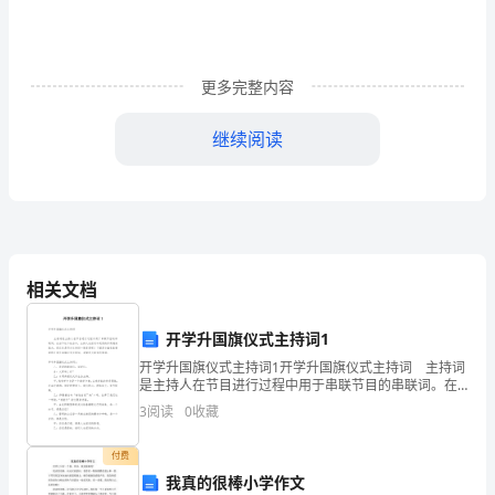
实
习，
更多完整内容
已
继续阅读
经
对
实
习
相关文档
有
了
开学升国旗仪式主持词1
开学升国旗仪式主持词1开学升国旗仪式主持词 主持词
个
是主持人在节目进行过程中用于串联节目的串联词。在
当下这个社会中，主持人在活动中起到的作用越来越
3
阅读
0
收藏
全
大，现在你是否对主持词一筹莫展呢？下面是小编收集
整
面
付费
我真的很棒小学作文