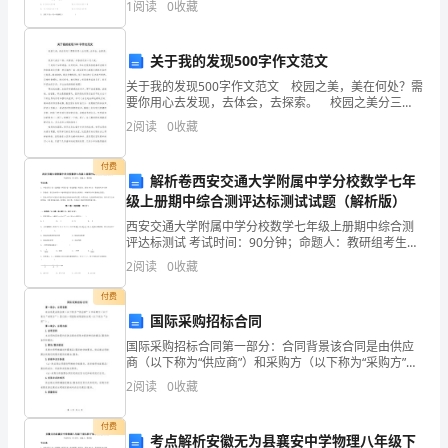
1
阅读
0
收藏
八
分，满分100分，考试时间90分钟2、答卷前，考生
九
关于我的发现500字作文范文
年
关于我的发现500字作文范文 校园之美，美在何处？需
要你用心去发现，去体会，去探索。 校园之美分三
颁
种；风景美，书香美还有心灵之美。 下完雨之后的清
2
阅读
0
收藏
晨，走进校园，你会发现那些被春雨洗刷过的花草
布
付费
解析卷西安交通大学附属中学分校数学七年
了
级上册期中综合测评达标测试试题（解析版）
《城
西安交通大学附属中学分校数学七年级上册期中综合测
评达标测试 考试时间：90分钟；命题人：教研组考生注
危
意：1、本卷分第I卷（选择题）和第Ⅱ卷（非选择题）两
2
阅读
0
收藏
部分，满分100分，考试时间90分钟2、答卷前，
险
付费
国际采购招标合同
房
国际采购招标合同第一部分：合同背景该合同是由供应
屋
商（以下称为“供应商”）和采购方（以下称为“采购方”）
签订的一项国际采购招标合同（以下称为“合同”）。第二
2
阅读
0
收藏
部分：合同内容1.合同目的本合同的目的是约定供
管
付费
理
考点解析安徽无为县襄安中学物理八年级下