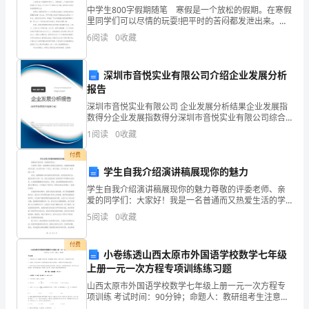
房
中学生800字假期随笔 寒假是一个放松的假期。在寒假
里同学们可以尽情的玩耍!把平时的苦闷都发泄出来。同
屋
时，寒假也是一个紧张的假期。在寒假里同学们可不能
6
阅读
0
收藏
只顾着玩，学习还是我们最重要的任务。下面是给你带
有
深圳市音悦实业有限公司介绍企业发展分析
效
报告
利
深圳市音悦实业有限公司 企业发展分析结果企业发展指
数得分企业发展指数得分深圳市音悦实业有限公司综合
用。
得分说明：企业发展指数根据企业规模、企业创新、企
1
阅读
0
收藏
业风险、企业活力四个维度对企业发展情况进行评价。
国
该企
付费
学生自我介绍演讲稿展现你的魅力
家
学生自我介绍演讲稿展现你的魅力尊敬的评委老师、亲
建
爱的同学们：大家好！我是一名普通而又热爱生活的学
生，我很荣幸能够站在这里，向大家介绍一下自己。我
5
阅读
0
收藏
设
叫XXX，今年XX岁，来自XXX小学。首先，我要感谢父母
部
付费
小卷练透山西太原市外国语学校数学七年级
上册一元一次方程专项训练练习题
一
山西太原市外国语学校数学七年级上册一元一次方程专
九
项训练 考试时间：90分钟；命题人：教研组考生注意：
1、本卷分第I卷（选择题）和第Ⅱ卷（非选择题）两部