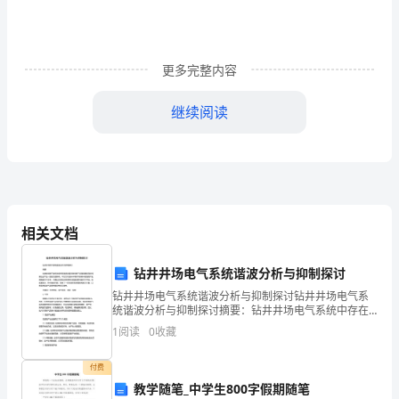
管
理，
保
更多完整内容
障
继续阅读
居
住
和
使
相关文档
用
钻井井场电气系统谐波分析与抑制探讨
安
钻井井场电气系统谐波分析与抑制探讨钻井井场电气系
全，
统谐波分析与抑制探讨摘要：钻井井场电气系统中存在
的谐波问题对井场电气设备的稳定性和可靠性会产生一
1
阅读
0
收藏
定的负面影响。本论文对钻井井场电气系统中谐波的产
促
生原因进
付费
进
教学随笔_中学生800字假期随笔