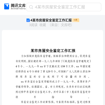
4
4某市房屋安全鉴定工作汇报
某
4某市房屋安全鉴定工作汇报
付费
市
3
阅读
收藏
（
来自
：
文库吧
）
房
屋
安
全
鉴
定
工