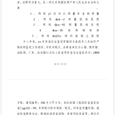
作
汇
报
某
市
房
屋
安
全
鉴
定
工