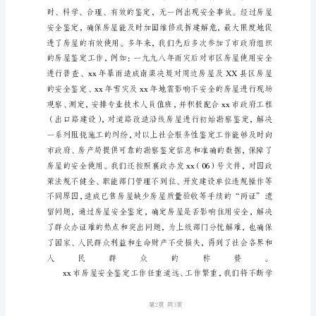
作
汇
报
为
加
强
城
市
危
险
房
屋