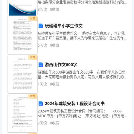
求，
展指数得分企业发展指数得分河北昭源新能源科技有限
公司综合得分说明：企业发展指数根据企业规模、企业
3
阅读
0
收藏
创新、企业风险、企业活力四个维度对企业发展情况进
结
行评
付费
合
玩碰碰车小学生作文
玩碰碰车小学生优秀作文 碰碰车太有意思了，也让我
学
知道了开车要灵活。接下来为你带来玩碰碰车生优秀作
文，希望对你有帮助。 那天早上我的爸爸妈妈把我叫
前
6
阅读
0
收藏
醒来说今天去灵宝玩转一天，我一听快乐极了，马上就
班
付费
游西山作文600字
语
游西山作文600字游西山作文600字 在我们平凡的日常
文
里，大家都经常接触到作文吧，写作文可以锻炼我们的
独处习惯，让自己的心静下来，思考自己未来的方向。
1
阅读
0
收藏
教
你所见过的作文是什么样的呢？下面是小编为大家
学
付费
2024年建筑安装工程设计合同书
的
2024年建筑安装工程设计合同书合同编号：____-XXX-
AIDC甲方：[甲方名称]地址：[甲方地址]电话：[甲方电
特
话]传真：[甲方传真]法定代表人：[甲方法定代表人姓名]
2
阅读
0
收藏
乙方：[乙方名称]地址：[
点，