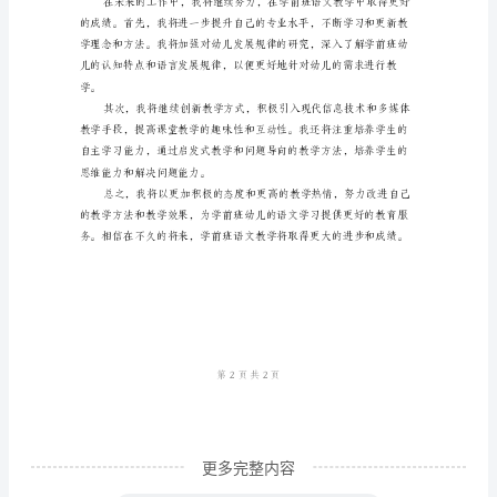
理解简单的故事和对话。
工
作
总
结
和表达。
一、
三、存在的问题和解决办法
工
作
回
顾
2024
年
是
更多完整内容