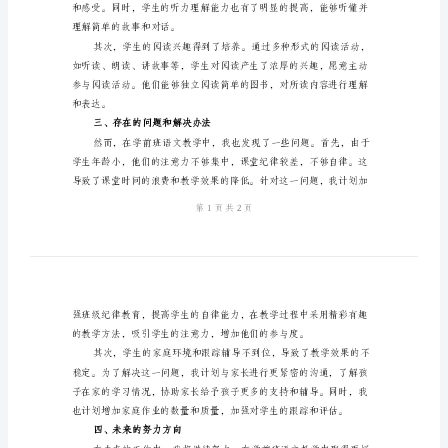
作
总
结
2024
年
最
新
二、取得的成绩
学
前
班
语
文