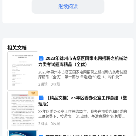
学
继续阅读
前
班
语
文
相关文档
工
2023年锦州市古塔区国家电网招聘之机械动
作
力类考试题库精品（全优）
2023年锦州市古塔区国家电网招聘之机械动力类考试题
的
库精品（全优） 第一部分 单选题(50题) 1、构件受三个
不平行的力作用而处于平衡，已知两力作用线相交于一
重
2
阅读
0
收藏
点，第三个力为未知的约束反力，则此约
要
付费
四、未来的努力方向
【精品文档】××年区委办公室工作总结（整
理版）
一
XX年区委办公室工作总结XX年，我办在市委办和区委的
年。
正确领导下，按照“创一流 业绩，争满意服务”的总要
求，扎实履行“三服务”职能，恪尽 职守，参政设谋，主
3
阅读
0
收藏
在
动服务，大胆创新，各项工作取得较好成绩。 政绩