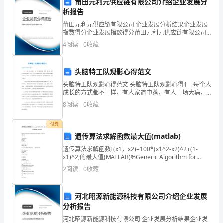
这
莆田元利元供应链有限公司介绍企业发展分
析报告
一
学。
莆田元利元供应链有限公司 企业发展分析结果企业发展
指数得分企业发展指数得分莆田元利元供应链有限公司
年
综合得分说明：企业发展指数根据企业规模、企业创
4
阅读
0
收藏
新、企业风险、企业活力四个维度对企业发展情况进行
里，
评价。
我
头脑特工队观影心得范文
头脑特工队观影心得范文 头脑特工队观影心得1 每个人
按
成长的方式都不一样，有人家道中落，有人一场大病，
思维能力和解决问题能力。
有人从乡村搬进城市。这是一个无人能逃避的过程。当
8
阅读
0
收藏
照
我们突然看到纷繁芜杂的成年人世界，童年就就在那一
刻
教
付费
遗传算法求解函数最大值(matlab)
育
遗传算法求解函数F(x1，x2)=100*(x1^2-x2)^2+(1-
部
x1)^2;的最大值(MATLAB)%Generic Algorithm for
function f(x1,x2) optim
2
阅读
0
收藏
门
的
河北昭源新能源科技有限公司介绍企业发展
分析报告
要
河北昭源新能源科技有限公司 企业发展分析结果企业发