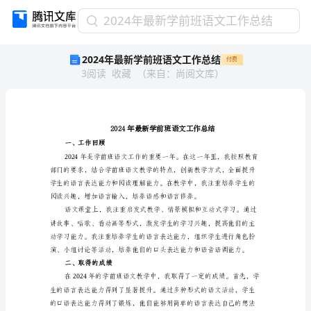
2024
2024年最新学前班语文工作总结
年
2024年最新学前班语文工作总结
付费
最
3
阅读
收藏
（
来自
：
尚阅文库
）
新
学
前
班
语
文
一、工作回顾
工