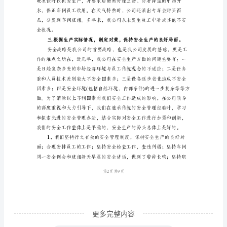
领
了以下工作：
导、
一、
全
体
同
仁：
大
家
好
安
全
工
作
更多完整内容