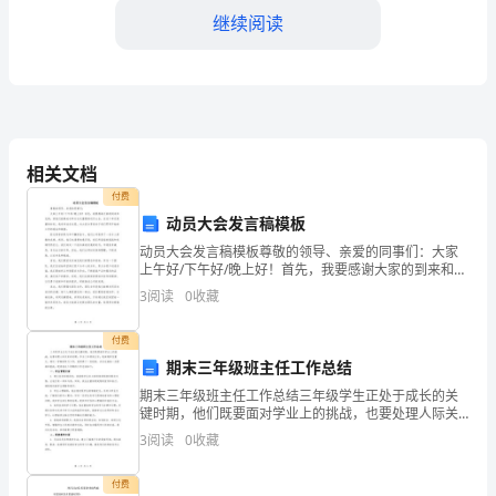
是
继续阅读
事
关
国
家、
相关文档
社
付费
动员大会发言稿模板
会、
动员大会发言稿模板尊敬的领导、亲爱的同事们：大家
二.
上午好/下午好/晚上好！首先，我要感谢大家的到来和支
家
持，使我们能够成功举办这次重要的动员大会。在这个
3
阅读
0
收藏
举足轻重的时刻，我有幸站在这里，向大家分享我对于
庭、
我们
付费
个
期末三年级班主任工作总结
人
期末三年级班主任工作总结三年级学生正处于成长的关
键时期，他们既要面对学业上的挑战，也要处理人际关
的
系的问题。作为三年级班主任，我深感责任重大。通过
3
阅读
0
收藏
一学期的努力工作，我积累了一些经验，并且也面临一
些困难和
大
付费