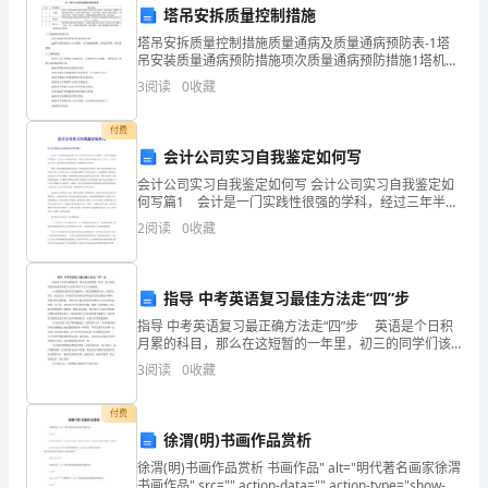
事，
全状况。
塔吊安拆质量控制措施
塔吊安拆质量控制措施质量通病及质量通病预防表-1塔
是
吊安装质量通病预防措施项次质量通病预防措施1塔机检
查、清理混凝土基础(混凝土基础不得有裂纹、钢筋裸
组
3
阅读
0
收藏
露，预埋件 不得有销孔损坏、锈蚀严重等缺陷)，检查电
织
付费
会计公司实习自我鉴定如何写
赋
会计公司实习自我鉴定如何写 会计公司实习自我鉴定如
予
何写篇1 会计是一门实践性很强的学科，经过三年半的
专业学习后，在掌握了一定的会计基础知识的前提下，
2
阅读
0
收藏
为了进一步巩固理论知识，将理论与实践有机地结合起
我
来
们
指导 中考英语复习最佳方法走“四”步
的
指导 中考英语复习最正确方法走“四”步 英语是个日积
月累的科目，那么在这短暂的一年里，初三的同学们该
重
如何应对呢?大家可以从以下几个方面来做： (1)通览
3
阅读
0
收藏
课文提出要点攻破难点。课文是教材的中心，
任。
付费
我
徐渭(明)书画作品赏析
1、
们
徐渭(明)书画作品赏析 书画作品" alt="明代著名画家徐渭
书画作品" src="" action-data="" action-type="show-