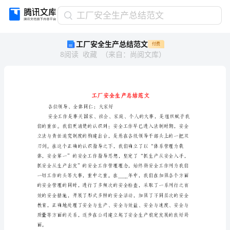
工
工厂安全生产总结范文
厂
工厂安全生产总结范文
付费
安
8
阅读
收藏
（
来自
：
尚阅文库
）
全
生
产
总
结
范
各位领导、全体同仁：大家好
文