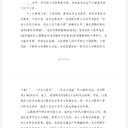
工
厂
安
全
生
产
总
结
范
文
各
面。
位