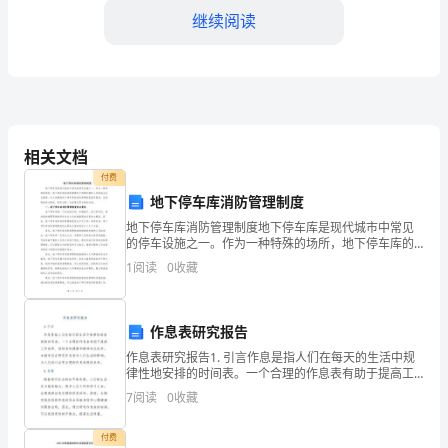
本
继续阅读
协
议
5.货物包装和标记
旨
在
相关文档
规
过程中的安全。
付费
地下停车库消防管理制度
定
地下停车库消防管理制度地下停车库是现代城市中常见
____
的停车设施之一。作为一种特殊的场所，地下停车库的
能够被正确识别。
消防管理对于保障车辆和人员的安全至关重要。本文将
1
阅读
0
收藏
年
围绕地下停车库的消防管理制度展开阐述，包括制度的
6.航线选择和运输时限
必要性、
海
作息表研究报告
运
作息表研究报告1. 引言作息是指人们在每天的生活中规
事组织的相关规定。
律性地安排的时间表。一个合理的作息表有助于提高工
货
作效率、保持身体健康和精神状态良好。本报告旨在研
7
阅读
0
收藏
究作息表对人们生活的影响，为人们设计出更合理的作
物
息表
付费