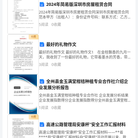
运
输时间。
2024年简易版深圳市房屋租赁合同
输
7.预约和装卸
2024年简易版深圳市房屋租赁合同深圳市房屋租赁合同
范本甲方（出租人）：身份证件号码：联系方式：乙方
的
（承租人）：身份证件号码：联系方式：鉴于甲方是房
5
阅读
0
收藏
屋的合法所有人，拟将其位于（房屋地址）的房屋出租
相
给乙
卸。
付费
关
最好的礼物作文
最好的礼物作文 最好的礼物作文1 在金桂飘香的九月一
规
天，我收到了一份最好的礼物，它带着墨水的芳香，带
作，确保货物安全。
着老师的期望，给我力量，让我进步。 那天，我坐在
定，
3
阅读
0
收藏
位子上写作业，抬头看见潘老师手上拿着两
8.船舶安全
促
全州县金玉满堂柑桔种植专业合作社介绍企
进
业发展分析报告
全州县金玉满堂柑桔种植专业合作社 企业发展分析结果
性。
国
企业发展指数得分企业发展指数得分全州县金玉满堂柑
桔种植专业合作社综合得分说明：企业发展指数根据企
际
1
阅读
0
收藏
业规模、企业创新、企业风险、企业活力四个维度对企
业发
付费
贸
培训和装备。
高速公路管理局安康杯”安全工作汇报材料
易
9.不可抗力
高速公路管理局“安康杯”安全工作汇报材料——**省
****局“安康杯”汇报材料自“安康杯”活动开展以来，我局