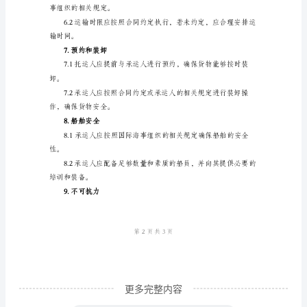
运
货
及时处理。
物
4.运输费用
运
输
等。
协
议
1.
际惯例支付。
协
议
目
的
更多完整内容