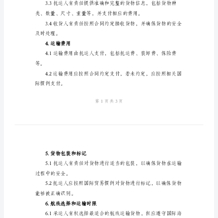
2024
年
海
2.协议范围
运
货
和数量。
物
3.责任和义务
运
输
定交付给收货人。
协
议
____
护和检验，确保船舶的适航性。
年
海