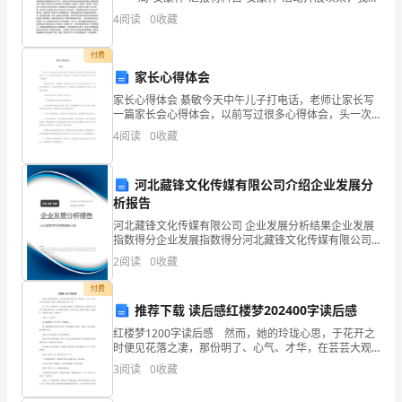
的
按照“四个明显”（安全生产意识明显加强、安全规章制度
4
阅读
0
收藏
明显完善、安全管理责任明显强化、安全管理
发
付费
展，
家长心得体会
提
家长心得体会 綦敏今天中午儿子打电话，老师让家长写
一篇家长会心得体会，以前写过很多心得体会，头一次
写家长学校心得，有点犯难，结合别人与自己的教育方
升
4
阅读
0
收藏
式，总结一些经验。
海
河北藏锋文化传媒有限公司介绍企业发展分
运
析报告
货
河北藏锋文化传媒有限公司 企业发展分析结果企业发展
指数得分企业发展指数得分河北藏锋文化传媒有限公司
综合得分说明：企业发展指数根据企业规模、企业创
物
2
阅读
0
收藏
新、企业风险、企业活力四个维度对企业发展情况进行
评价。
运
付费
推荐下载 读后感红楼梦202400字读后感
输
红楼梦1200字读后感 然而，她的玲珑心思，于花开之
时便见花落之凄，那份明了、心气、才华，在芸芸大观
的
园里，犹如一枝傲雪寒梅，独立于世。 在一次又一次
3
阅读
0
收藏
的品读中，从单纯的了解情节，到赏佳句美言，到品意
效