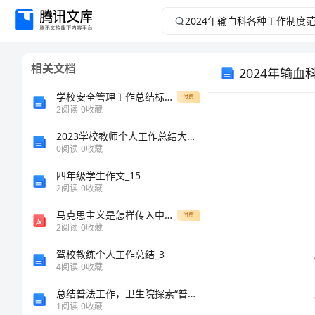
2024
年
相关文档
2024年输
输
学校安全管理工作总结标准范文
付费
血
2
阅读
0
收藏
科
2023学校教师个人工作总结大全37篇最新
0
阅读
0
收藏
各
四年级学生作文_15
2
阅读
0
收藏
种
马克思主义是怎样传入中国的
付费
2
阅读
0
收藏
工
驾校教练个人工作总结_3
作
4
阅读
0
收藏
总结普法工作，卫生院探索“普法+医疗”新模式
制
1
阅读
0
收藏