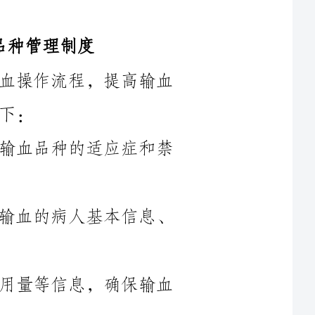
为有效管理和使用输血品种，规范输血操作流程，提高输血
1.严格执行血液管理规范，明确不同输血品种的适应症和禁
2.建立输血品种登记台账，记录每次输血的病人基本信息、
3.输血前核对患者身份、输血品种、用量等信息，确保输血
4.发现输血品种使用错误或相互转用时，及时向上级报告，
5.输血后进行满意度调查，了解患者对输血品种的使用情况