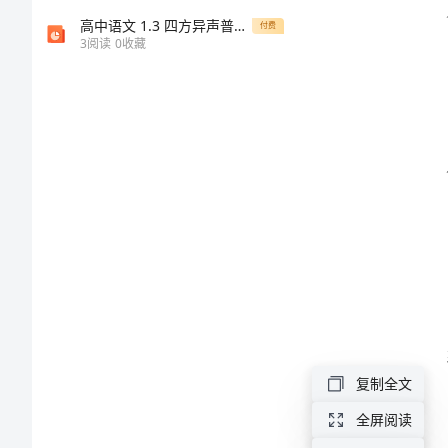
度
高中语文 1.3 四方异声普通话和方言课件 新人教版选修《语言文字应用》
付费
3
阅读
0
收藏
范
文
2024
年
输
血
科
各
种
复制全文
工
全屏阅读
作