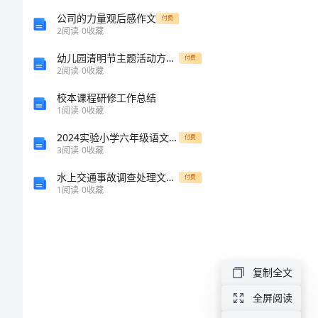
教
公司的力量观后感作文
付费
2
阅读
0
收藏
案
幼儿园清明节主题活动方案【新版多篇】
付费
2
阅读
0
收藏
范
校本课程研修工作总结
1
阅读
0
收藏
文
2024实验小学六年级语文【下册】过关检测试题C卷 附答案
付费
自
五
3
阅读
0
收藏
年
水上交通事故调查处理文书标准格式
付费
1
阅读
0
收藏
来？
级
数
学
分
复制全文
解
全屏阅读