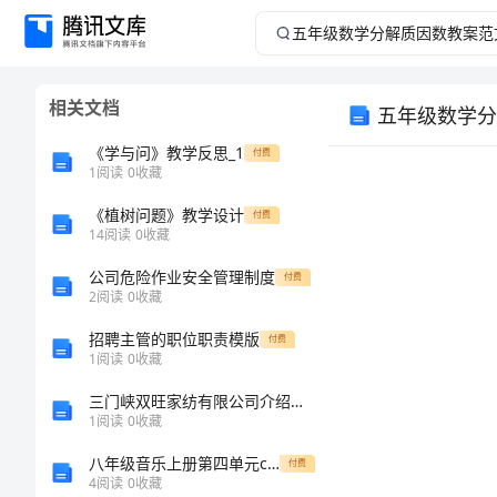
五
年
相关文档
五年级数学分
级
《学与问》教学反思_1
付费
数
1
阅读
0
收藏
《植树问题》教学设计
学
付费
14
阅读
0
收藏
分
公司危险作业安全管理制度
付费
2
阅读
0
收藏
解
招聘主管的职位职责模版
付费
1
阅读
0
收藏
质
三门峡双旺家纺有限公司介绍企业发展分析报告
因
1
阅读
0
收藏
八年级音乐上册第四单元c小调“革命”练习曲教案1湘艺版
付费
数
4
阅读
0
收藏