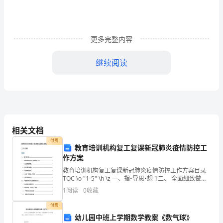
民
目
更多完整内容
前
继续阅读
对
交
学生占7.45%
通
离退休人员占4.26%
出
其他占10.64%
相关文档
行
付费
教育培训机构复工复课新冠肺炎疫情防控工
方
作方案
私家车占20.88%
式
教育培训机构复工复课新冠肺炎疫情防控工作方案目录
TOC \o "1-5" \h \z —、指•导思•想 1二、 全面细致做好
网约车占10.44%
的
复工复课准备工作 1-全员摸底调查。 1•场所清洁消毒。
1
阅读
0
收藏
1•防控物资准备
选
出租车占11.65%
付费
幼儿园中班上学期数学教案《数气球》