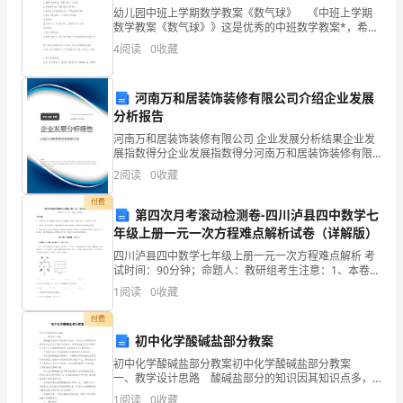
择
公交车占21.69%
幼儿园中班上学期数学教案《数气球》 《中班上学期
和
数学教案《数气球》》这是优秀的中班数学教案*，希望
可以对您的学习工作中带来帮助！ 活动目标 1.理解
有桩共享单车占8.43%
4
阅读
0
收藏
10的形成，知道9添上1是10。
偏
非机动车占11.24%
好，
河南万和居装饰装修有限公司介绍企业发展
分析报告
步行占13.65%
需
河南万和居装饰装修有限公司 企业发展分析结果企业发
求
展指数得分企业发展指数得分河南万和居装饰装修有限
其他占2.01%
公司综合得分说明：企业发展指数根据企业规模、企业
2
阅读
0
收藏
创新、企业风险、企业活力四个维度对企业发展情况进
服
行评
付费
第四次月考滚动检测卷-四川泸县四中数学七
务
打过占42.35%
年级上册一元一次方程难点解析试卷（详解版）
的
四川泸县四中数学七年级上册一元一次方程难点解析 考
试时间：90分钟；命题人：教研组考生注意：1、本卷分
痛
第I卷（选择题）和第Ⅱ卷（非选择题）两部分，满分100
1
阅读
0
收藏
分，考试时间90分钟2、答卷前，考生务必用0
点，
付费
初中化学酸碱盐部分教案
以
初中化学酸碱盐部分教案初中化学酸碱盐部分教案
及
一、教学设计思路 酸碱盐部分的知识因其知识点多，
一次拨通占28.41%
知识点之间的联系紧密而成为初中化学教学中的难点，
1
阅读
0
收藏