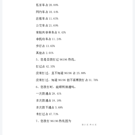
服
30-40岁占35.11%
务
40-50岁占14.89%
情
况
50-60岁占12.77%
的
60岁以上占4.26%
调
3、您的职业
查
机关事业人员占29.79%
报
企业职工占42.55%
告
个体户占5.32%
为
了
免责声明：图文来
解
市