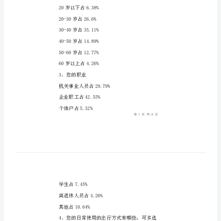
的
调
查
报
一、在线调查基本情况
告
1、您的性别
关
男占69.51%
于
女占30.49%
交
通
2、您的年龄
出
20岁以下占6.38%
行
20-30岁占26.6%