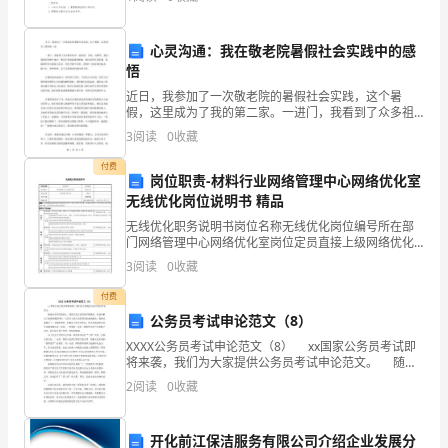
对
而和酸碱盐有关的考题又在中考中占有很重要的地位，
多次拨通占18.18%
《
x
心灵沟通：我在敬老院暑假社会实践中的感
多次拨不通占5.68%
热
悟
近日，我参加了一次敬老院的暑假社会实践，这个暑
未打过占47.73%
线
假，这里成为了我的第二家。一进门，我看到了众多祖
辈们在一起玩耍、交流、打牌等。我发现他们的眼中透
3
阅读
0
收藏
的
7、您拨打96196热线因为
出一种说不清的温暖和愉悦。他们有的耳朵耗聋，需辅
助听筒才能
付费
认
岗位职责-材料行业网络管理中心网络优化室
免责声明：图文来
无线优化岗位说明书 精品
知
无线优化职务说明书岗位名称无线优化岗位编号所在部
门网络管理中心网络优化室岗位定员直接上级网络优化
程
室主任职系直接下级薪酬等级所辖人员岗位分析日期
3
阅读
0
收藏
20XX年5月27日本职： 负责具体组织全省无线网络优化
度、
工
付费
使
公务员考试申论范文（8）
XXXX公务员考试申论范文（8） xx国家公务员考试即
用
将来袭，我们为大家提供公务员考试申论范文。 随着
改革开发的深入，我国人民生活质量不断提高，在逐步
情
2
阅读
0
收藏
解决了温饱问题的同时，人们对文化生活的要求
况、
开化前江保洁服务有限公司介绍企业发展分