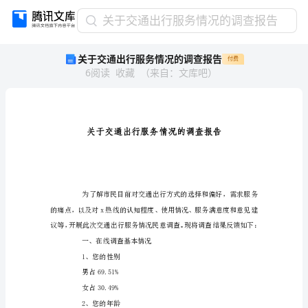
关
关于交通出行服务情况的调查报告
于
关于交通出行服务情况的调查报告
付费
交
6
阅读
收藏
（
来自
：
文库吧
）
通
出
行
服
务
情
况