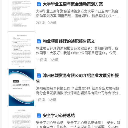
大学毕业五周年聚会活动策划方案
了
大学毕业五周年聚会活动策划方案大学毕业五周年聚会
活动策划方案 同窗四载，温馨如昨，依然常驻心头～ 青
一
春岁月，依稀如梦，但愿常忆你我～ 九年前，我们相聚
2
阅读
0
收藏
相识于杭州商学院，虽不识人生真谛，却共同经历了人
年。
生
这
物业项目经理的述职报告范文
份
物业项目经理的述职报告范文敬启者：尊敬的领导、各
位同事：大家好！我是XX物业公司项目经理XX，今天非
常荣幸有机会向各位领导和同事们汇报我在过去一年中
工
11
阅读
0
收藏
的工作情况。一、工作概况：过去一年是我担任物业项
目经
作
漳州彤颖贸易有限公司介绍企业发展分析报
使
告
我
漳州彤颖贸易有限公司 企业发展分析结果企业发展指数
得分企业发展指数得分漳州彤颖贸易有限公司综合得分
说明：企业发展指数根据企业规模、企业创新、企业风
学
1
阅读
0
收藏
险、企业活力四个维度对企业发展情况进行评价。该企
业的
到
安全学习心得总结
了
安全学习心得总结 安全学习心得总结通用1 安全，对
于从事电力工作的每一个人来说都是非常重要，它不仅