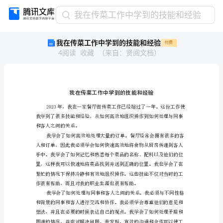
我
我在传菜工作中学到的技能和经验
在
我在传菜工作中学到的技能和经验
付费
传
4
阅读
收藏
（
来自
：
贤阅文档
）
菜
工
作
中
学
到
的