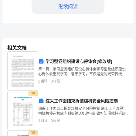
继续阅读
一
家
餐
厅
相关文档
做
和能力对于任何职业都是非
传
学习型党组织建设心得体会[修改版]
第一篇：学习型党组织建设心得体会学习型党组织建设
菜
心得体会重视学习、善于学习，不仅是党的光荣传统，
而且是党领导中国革命、建设、改革不断取得伟大胜利
工
0
阅读
0
收藏
的重要原因。在革命时期，我们党认真学习马克思主义
科学理论
作
付费
综采工作面结束拆装煤机安全风险控制
已
更多的成功和成就。
综采工作面结束拆装煤机安全风险控制 施工工艺流程：
经
把煤机停在机窝内刮板输送机停电闭锁打防滑戗柱拆卸
煤机绞车拖拉煤机大件大件装罐运输大件工序存在风险
1
阅读
0
收藏
超
风险级别操作程序必备物品操作标准控制措施考核标准
（A卡
过
付费