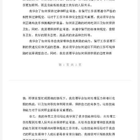
技
和客人之间的关系。
能
和
经
验
我
在
传
菜
工
作