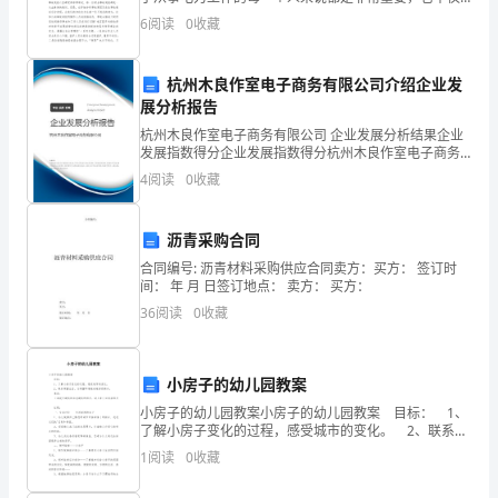
很
关系到电力的安全运行，也关系到人身和设备的安全。
6
阅读
0
收藏
我从事电力工作十余载，自从到电力系统的第一天就开
多
技
杭州木良作室电子商务有限公司介绍企业发
展分析报告
能
杭州木良作室电子商务有限公司 企业发展分析结果企业
发展指数得分企业发展指数得分杭州木良作室电子商务
和
有限公司综合得分说明：企业发展指数根据企业规模、
4
阅读
0
收藏
企业创新、企业风险、企业活力四个维度对企业发展情
经
况进
验，
沥青采购合同
合同编号: 沥青材料采购供应合同卖方：买方： 签订时
从
间： 年 月 日签订地点： 卖方： 买方：
如
36
阅读
0
收藏
何
小房子的幼儿园教案
高
小房子的幼儿园教案小房子的幼儿园教案 目标： 1、
效
了解小房子变化的过程，感受城市的变化。 2、联系周
围生活，为周围环境越来越好而高兴。 准备： 上海
1
阅读
0
收藏
地
现代建筑和古老建筑的照片，幼儿家