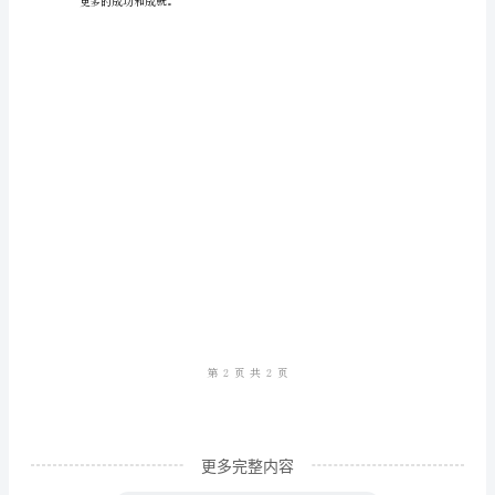
中
学
到
的
技
能
和
经
验
2023
年，
我
更多完整内容
在