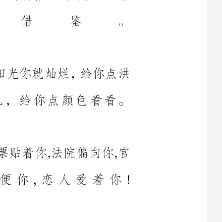
你点阳光你就灿烂，给你点洪
嘴唇儿，给你点颜色看看。
,钞票贴着你,法院偏向你,官
运伴着你,学校由着你,房产随便你,恋人爱着你!
记本，这是很重要的!从前有
来的事情大家都知道了。(来
自陈冠希事件，不用再多说原因了吧)
不出那么多你爱听的嗑。