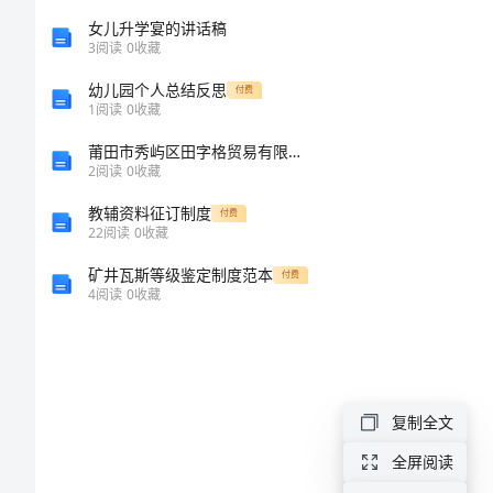
发
女儿升学宴的讲话稿
3
阅读
0
收藏
用
幼儿园个人总结反思
付费
1
阅读
0
收藏
语
莆田市秀屿区田字格贸易有限公司介绍企业发展分析报告
2
阅读
0
收藏
打
招
教辅资料征订制度
付费
22
阅读
0
收藏
呼
矿井瓦斯等级鉴定制度范本
付费
的
4
阅读
0
收藏
群
发
用
复制全文
语
全屏阅读
如