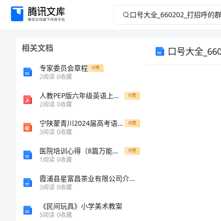
口
号
相关文档
口号大全_66
大
专家委员会章程
付费
全
2
阅读
0
收藏
_660202_
人教PEP版六年级英语上册《Recycle1》精品教案教学设计小学优秀公开课51
付费
2
阅读
0
收藏
打
宁陕蒙青川2024届高考语文一轮复习板块六古诗阅读与鉴赏43理解概括思想内容__以意逆志读懂悟透课件
付费
3
阅读
0
收藏
招
医院培训心得（8篇万能范文）
付费
1
阅读
0
收藏
呼
霞浦县星富昌茶业有限公司介绍企业发展分析报告
的
3
阅读
0
收藏
《民间玩具》小学美术教案
群
5
阅读
0
收藏