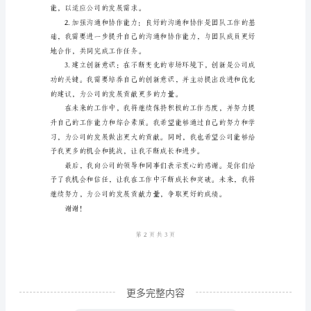
尊
敬
期望。
的
领
导：
您
好！
我
是
贵
公
司
更多完整内容
于