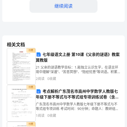
2024
继续阅读
年
入
职
的
相关文档
到了领导和客户的认可和赞扬。
付费
员
七年级语文上册 第10课《父亲的谜语》教案
冀教版
工，
21 父亲的谜语教学目标：1.能独立认识生字，在语言环
非
几个方面继续努力提升：
境中理解“深邃”、“苦思冥想”、“饱经忧患”等词语。积累
描写父亲眼睛的句子，读懂句子的含义。2.初步了解简要
2
阅读
0
收藏
复述的方法，能按提示对课文关键内容进行
常
付费
考点解析广东茂名市高州中学数学人教版七
荣
年级下册不等式与不等式组专项训练试卷（含答
幸
案详解）
广东茂名市高州中学数学人教版七年级下册不等式与不
能，以适应公司的发展需求。
等式组专项训练 考试时间：90分钟；命题人：教研组考
能
生注意：1、本卷分第I卷（选择题）和第Ⅱ卷（非选择
1
阅读
0
收藏
题）两部分，满分100分，考试时间90分钟2、答卷
够
付费