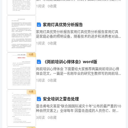
抱下面是有森林报读后感800字，欢迎参阅。 森林报读
谢谢！
发
1
阅读
0
收藏
后感800字篇一： 森林报
展
家用灯具优势分析报告
贡
家用灯具优势分析报告家用灯具优势分析报告家用灯具
献
是家庭必备的照明设备，随着技术的进步和消费者对品
质和舒适度的要求提高，市场上出现了各种各样的家用
1
阅读
0
收藏
灯具产品。本报告将对家用灯具的优势进行分析，以帮
力
助消
付费
量。
《岗前培训心得体会》word版
首
岗前培训心得体会 下面要给大家推荐两篇岗前培训心得
体会范文，一篇是一名刚毕业的研究生教师写的岗前培
先，
训体会，另一篇是一名医院护士鞋的岗前培训体会。教
1
阅读
0
收藏
我
付费
向
安全培训之雷击处理
您
雷击甫电灾害是“联合国国际减灾十年”公布的最严重的10
种自然灾害之」全球每年 因雷击造成的人员伤亡、财产
损失不计其数。据不完全统计，中国每年因雷击以及雷
汇
3
阅读
0
收藏
击负效 应造成的人员伤亡达3000~4000人，
报