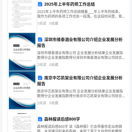
2025年上半年药师工作总结
在
地合作，共同完成工作任务。
2025年上半年药师工作总结随着____年上半年的结束，
这
我作为药师的各项工作也告一段落。在这段时间里，我
本着“以患者为中心”的服务理念，严格遵守药品管理和使
1
阅读
0
收藏
里
用的相关法规，努力提升自身的专业技能和服务质
工
深圳市维泰酒业有限公司介绍企业发展分析
报告
作，
深圳市维泰酒业有限公司 企业发展分析结果企业发展指
并
数得分企业发展指数得分深圳市维泰酒业有限公司综合
得分说明：企业发展指数根据企业规模、企业创新、企
2
阅读
0
收藏
且
业风险、企业活力四个维度对企业发展情况进行评价。
该企
能
南京中芯凯架业有限公司介绍企业发展分析
报告
够
南京中芯凯架业有限公司 企业发展分析结果企业发展指
数得分企业发展指数得分南京中芯凯架业有限公司综合
为
得分说明：企业发展指数根据企业规模、企业创新、企
2
阅读
0
收藏
业风险、企业活力四个维度对企业发展情况进行评价。
公
该企
司
森林报读后感800字
森林报读后感800字 读《森林报》它会带着你走出用钢
的
筋、水泥建设起来的森林，来到了真正大自然的有趣怀