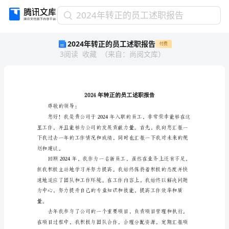
2024
2024年转正的员工述职报告
年
2024年转正的员工述职报告
付费
转
3
阅读
收藏
（
来自
：
尚阅文库
）
正
的
员
工
述
职
尊敬的领导：
报