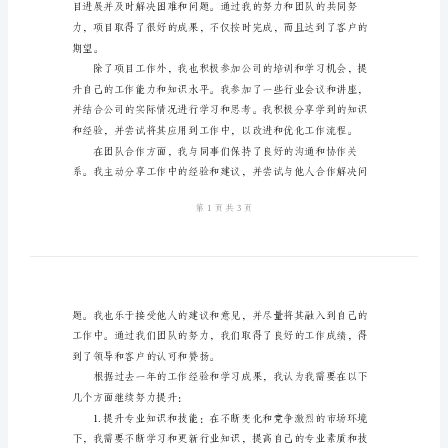
告
2024
年
划和建议。
转
正
的
员
工
量。
述
职
报
告