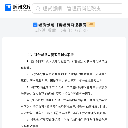
理
理货部闸口管理员岗位职责
货
理货部闸口管理员岗位职责
付费
部
2
阅读
收藏
（
来自
：
万文网
）
闸
口
管
理
员
岗
1
位
程操作。