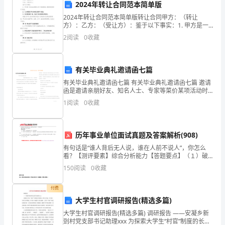
门
2024年转让合同范本简单版
操
2024年转让合同范本简单版转让合同甲方：（转让
方）：乙方：（受让方）：鉴于以下事实：1. 甲方是一
作
家合法注册的公司/个体经营者，拥有特定的资产/权益；
2
阅读
0
收藏
2. 乙方希望从甲方处转让该资产/权益；3. 双
规
程
有关毕业典礼邀请函七篇
有关毕业典礼邀请函七篇 有关毕业典礼邀请函七篇 邀请
操
函是邀请亲朋好友、知名人士、专家等菜价某项活动时
所发出的请约性书信。在日新月异的现代社会中，邀请
1
阅读
0
收藏
作。
函与我
2、
历年事业单位面试真题及答案解析(908)
自
有句话是“谁人背后无人说，谁在人前不说人”，你怎么
觉
看？【测评要素】综合分析能力【答题要点】（１）破
题：这种现象确实存在，要正确看待。（２）分析“谁人
150
阅读
0
收藏
背后无人说”，联系自身，当别人说自己的时候要大事讲
遵
原
付费
守
大学生村官调研报告(精选多篇)
执
大学生村官调研报告(精选多篇) 调研报告 ——安凝乡新
剅村党支部书记助理xxx 为探索大学生“村官”制度的长效