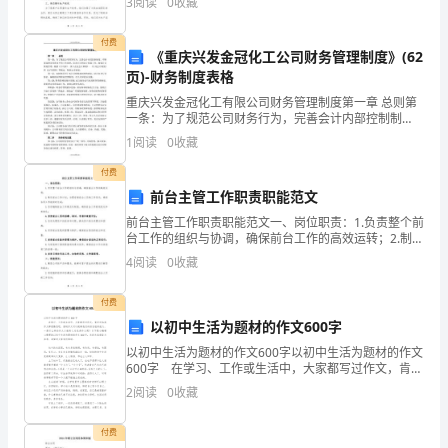
3
阅读
0
收藏
的成绩，同时也遇到了一些挑战。在此，我将对我所负
门
责的工
付费
《重庆兴发金冠化工公司财务管理制度》(62
的
页)-财务制度表格
运
重庆兴发金冠化工有限公司财务管理制度第一章 总则第
一条：为了规范公司财务行为，完善会计内部控制制
作，
度，不断提高财务管理水平和工作效率，促进公司的会
1
阅读
0
收藏
计核算工作，加强公司财务管理，根据《公司法》、新
严
《
付费
前台主管工作职责职能范文
格
前台主管工作职责职能范文一、岗位职责：1.负责整个前
按
台工作的组织与协调，确保前台工作的高效运转；2.制定
前台工作计划，合理安排前台人员的工作任务，确保各
4
阅读
0
收藏
公
项工作能按时完成；3.负责编制前台工作规范及制度
司
付费
以初中生活为题材的作文600字
和
以初中生活为题材的作文600字以初中生活为题材的作文
600字 在学习、工作或生活中，大家都写过作文，肯定
本
对各类作文都很熟悉吧，借助作文可以提高我们的语言
2
阅读
0
收藏
组织能力。一篇什么样的作文才能称之为优秀作文
部
付费