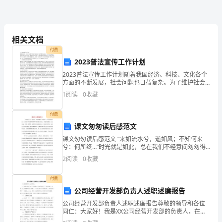
位
7
职
相关文档
责
付费
1、
2023普法宣传工作计划
2023普法宣传工作计划随着我国经济、科技、文化各个
熟
方面的不断发展，社会问题也日益复杂。为了维护社会
秩序，保障人民群众的合法权益，我国历县组织开展了
1
阅读
0
收藏
识
大力度的普法宣传教育活动。在全国人民的支持下，普
法宣
本
付费
课文匆匆读后感范文
部
课文匆匆读后感范文 “来如流水兮，逝如风；不知何来
门
兮：何所终…”时光就是如此，总在我们不经意间匆匆得
与我们擦肩而过。当我们发现时，它已走远，只留一抹
2
阅读
0
收藏
背影，好似在讥讽我们的无知。我们在打字时，
及
付费
相
公司经营开发部负责人述职述廉报告
关
公司经营开发部负责人述职述廉报告尊敬的领导和各位
同仁：大家好！我是XX公司经营开发部的负责人，在过
部
去的一年中，我所领导的团队取得了一些令人难以忘怀