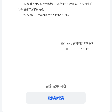
职
2
责
3
三、
理
货
4
部
闸
口
5
管
更多完整内容
理
交接核销手续。
继续阅读
员
6
岗
特殊情况可交下班完成。